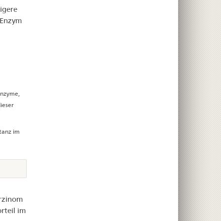
rigere
 (Enzym
Enzyme,
ieser
tanz im
arzinom
rteil im