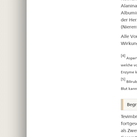
Alanina
Albumin
der Her
(Nieren
Alle Vo
Wirkung
[4]
Aspart
welche vo
Enzyme kö
[5]
Biliru
Blut kann
Begr
Tevimbr
fortges
als Zwe