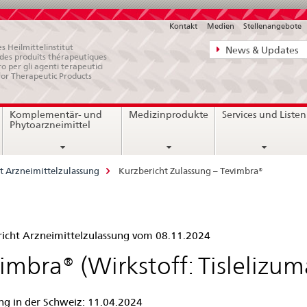
Kontakt
Medien
Stellenangebote
Direktnavigat
s Heilmittelinstitut
News & Updates
e des produits thérapeutiques
News,
ro per gli agenti terapeutici
for Therapeutic Products
Rechtsgrundl
Kontakt
Komplementär- und
Medizinprodukte
Services und Listen
Phytoarzneimittel
t Arzneimittelzulassung
Kurzbericht Zulassung – Tevimbra®
zbericht
icht Arzneimittelzulassung vom 08.11.2024
assung
imbra® (Wirkstoff: Tislelizum
ng in der Schweiz: 11.04.2024