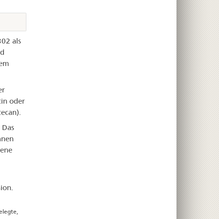
02 als
nd
dem
er
tin oder
ecan).
. Das
nnen
jene
ion.
elegte,