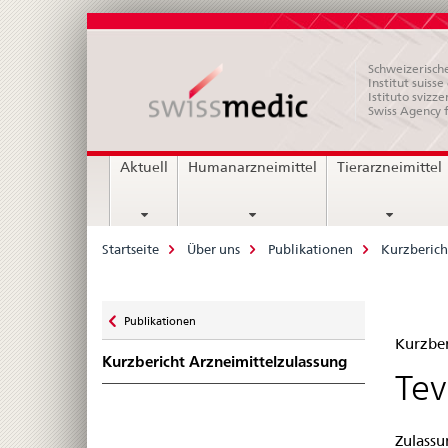
Schweizerische
Institut suiss
Istituto svizze
Swiss Agency 
Hauptnavigation
Aktuell
Humanarzneimittel
Tierarzneimittel
Breadcrumb
Startseite
Über uns
Publikationen
Kurzberich
Zurück
Publikationen
Kur
zu
Kurzber
Kurzbericht Arzneimittelzulassung
Zul
Tev
–
Zulassu