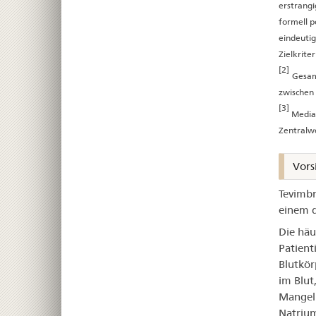
erstrangi
formell p
eindeutig
Zielkrite
[2]
Gesam
zwischen 
[3]
Median
Zentralwe
Vors
Tevimbr
einem d
Die häu
Patient
Blutkör
im Blut
Mangel 
Natrium