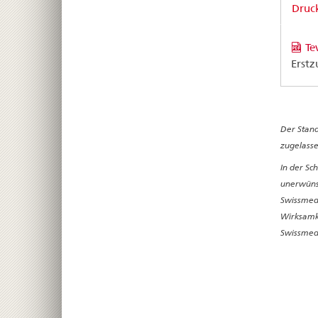
Druck
Te
Erstz
Der Stand
zugelasse
In der Sc
unerwünsc
Swissmedi
Wirksamke
Swissmedi