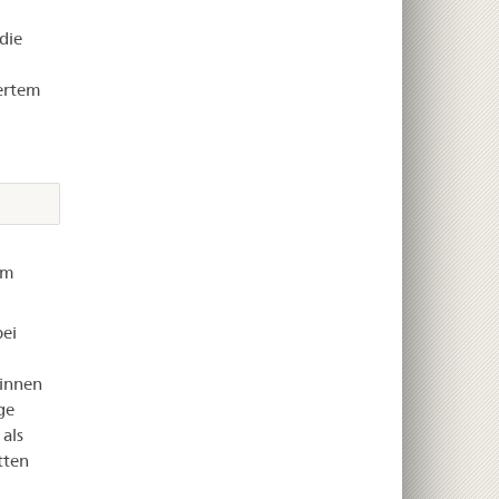
die
ertem
em
bei
tinnen
ge
als
tten