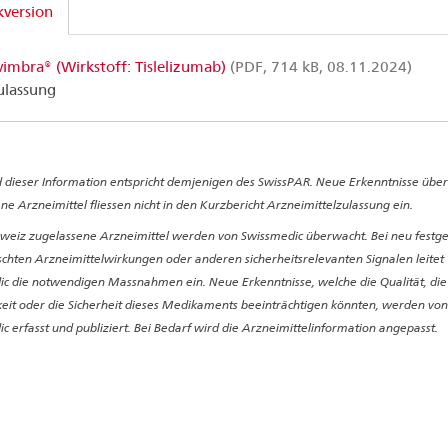
version
vimbra® (Wirkstoff: Tislelizumab)
(PDF, 714 kB, 08.11.2024)
ulassung
 dieser Information entspricht demjenigen des SwissPAR. Neue Erkenntnisse über
ne Arzneimittel fliessen nicht in den Kurzbericht Arzneimittelzulassung ein.
hweiz zugelassene Arzneimittel werden von Swissmedic überwacht. Bei neu festge
hten Arzneimittelwirkungen oder anderen sicherheitsrelevanten Signalen leitet
c die notwendigen Massnahmen ein. Neue Erkenntnisse, welche die Qualität, die
it oder die Sicherheit dieses Medikaments beeinträchtigen könnten, werden von
c erfasst und publiziert. Bei Bedarf wird die Arzneimittelinformation angepasst.