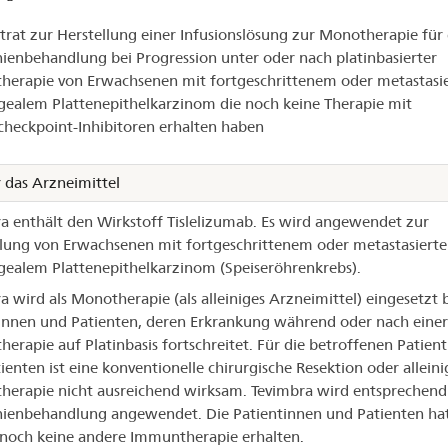
imbra®
rat zur Herstellung einer Infusionslösung zur Monotherapie für 
nienbehandlung bei Progression unter oder nach platinbasierter
herapie von Erwachsenen mit fortgeschrittenem oder metastasi
ealem Plattenepithelkarzinom die noch keine Therapie mit
eckpoint-Inhibitoren erhalten haben
 das Arzneimittel
a enthält den Wirkstoff Tislelizumab. Es wird angewendet zur
ung von Erwachsenen mit fortgeschrittenem oder metastasiert
ealem Plattenepithelkarzinom (Speiseröhrenkrebs).
a wird als Monotherapie (als alleiniges Arzneimittel) eingesetzt 
innen und Patienten, deren Erkrankung während oder nach einer
erapie auf Platinbasis fortschreitet. Für die betroffenen Patien
ienten ist eine konventionelle chirurgische Resektion oder alleini
erapie nicht ausreichend wirksam. Tevimbra wird entsprechend 
nienbehandlung angewendet. Die Patientinnen und Patienten ha
och keine andere Immuntherapie erhalten.