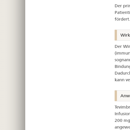
Der pri
Patient
fördert
Wir
Der Wir
(immuno
sognann
Bindung
Dadurc
kann ve
Anw
Tevimbr
Infusio
200 mg 
angewe