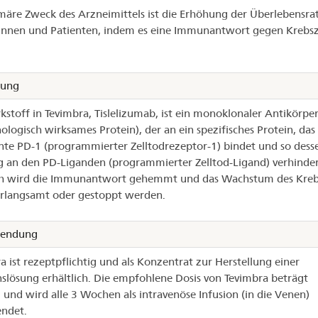
märe Zweck des Arzneimittels ist die Erhöhung der Überlebensra
innen und Patienten, indem es eine Immunantwort gegen Krebsz
.
kung
kstoff in Tevimbra, Tislelizumab, ist ein monoklonaler Antikörpe
logisch wirksames Protein), der an ein spezifisches Protein, das
te PD-1 (programmierter Zelltodrezeptor-1) bindet und so dess
 an den PD-Liganden (programmierter Zelltod-Ligand) verhinder
h wird die Immunantwort gehemmt und das Wachstum des Kreb
rlangsamt oder gestoppt werden.
endung
a ist rezeptpflichtig und als Konzentrat zur Herstellung einer
nslösung erhältlich. Die empfohlene Dosis von Tevimbra beträgt
und wird alle 3 Wochen als intravenöse Infusion (in die Venen)
ndet.