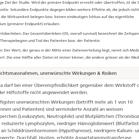
ge Ziel der Studie. Wird der primäre Endpunkt erreicht oder übertroffen, ist die 
ositiv. Sekundäre Endpunkte dagegen bilden weitere Effekte ab, die jedoch nicht
 die Wirksamkeit belegen bzw. keinen eindeutigen Schluss auf das eigentliche
rium (primärer Endpunkt) erlauben.
tüberleben: Das Gesamtüberleben (OS, overall survival) bezeichnet die Zeitspa
Therapiebeginn und Tod des Patienten bzw. der Patientin.
: Der Wert, der genau in der Mitte einer Datenverteilung liegt, nennt sich Med
rt. Die eine Hälfte aller Daten ist immer kleiner, die andere grösser als der Med
ichtsmassnahmen, unerwünschte Wirkungen & Risiken
a darf bei einer Überempfindlichkeit gegenüber dem Wirkstoff 
er Hilfsstoffe nicht angewendet werden.
figsten unerwünschten Wirkungen (betrifft mehr als 1 von 10
innen und Patienten) sind verminderte Anzahl an weissen
perchen (Leukozyten, Neutrophile) und Blutplättchen (Thromboz
, reduzierte Lymphozyten, niedriger Hämoglobinwert (Blutfarbsto
an Schilddrüsenhormonen (Hypothyreose), niedrigere Kalium- u
werte, Durchfall, Husten, erhöhte Aspartataminotransferase,