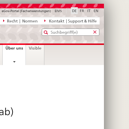
DE
FR
IT
EN
eGov-Portal (Fachanwendungen)
ElViS
ion
Recht | Normen
Kontakt | Support & Hilfe
Standard-
Eingabefenster
agen,
für
Suche
Eingabefenster
die
für
current
Über uns
Visible
Suche
die
page
Suche
ab)