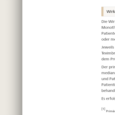
Wirk
Die Wir
Monothe
Patient
oder me
Jeweils
Tevimbr
dem Prü
Der pr
median
und Pat
Patient
behand
Es erfo
[1]
Primä