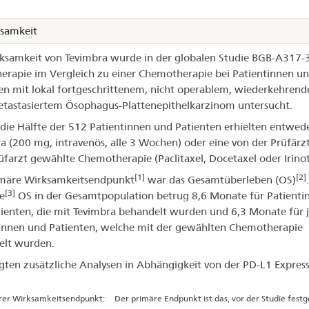
samkeit
ksamkeit von Tevimbra wurde in der globalen Studie BGB-A317-3
rapie im Vergleich zu einer Chemotherapie bei Patientinnen u
en mit lokal fortgeschrittenem, nicht operablem, wiederkehren
tastasiertem Ösophagus-Plattenepithelkarzinom untersucht.
 die Hälfte der 512 Patientinnen und Patienten erhielten entwed
a (200 mg, intravenös, alle 3 Wochen) oder eine von der Prüfärz
farzt gewählte Chemotherapie (Paclitaxel, Docetaxel oder Irinot
[1]
[2]
imäre Wirksamkeitsendpunkt
war das Gesamtüberleben (OS)
[3]
e
OS in der Gesamtpopulation betrug 8,6 Monate für Patienti
ienten, die mit Tevimbra behandelt wurden und 6,3 Monate für 
innen und Patienten, welche mit der gewählten Chemotherapie
elt wurden.
lgten zusätzliche Analysen in Abhängigkeit von der PD-L1 Express
rer Wirksamkeitsendpunkt:
Der primäre Endpunkt ist das, vor der Studie festg