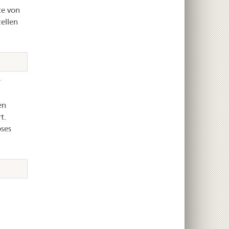
te von
ellen
r
en
t.
ses