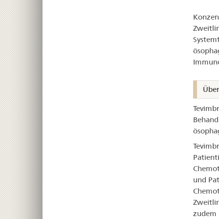
Tev
Konzent
Zweitli
Systemt
ösophag
Immunch
Über
Tevimbr
Behandl
ösophag
Tevimbr
Patient
Chemoth
und Pat
Chemoth
Zweitli
zudem n