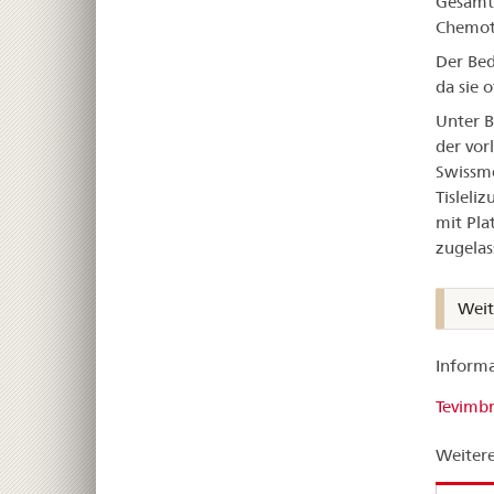
Gesamtü
Chemot
Der Bed
da sie 
Unter B
der vor
Swissme
Tisleli
mit Pla
zugelas
Weit
Informa
Tevimbr
Weitere