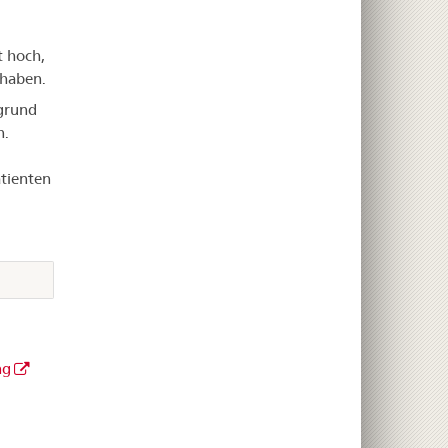
t hoch,
 haben.
grund
n.
atienten
ng