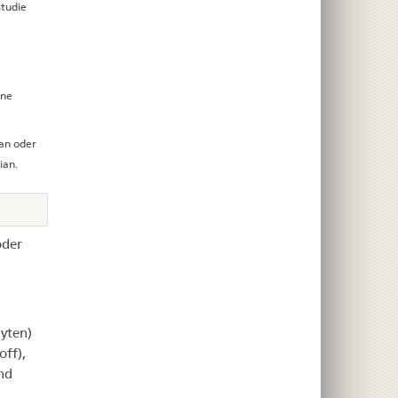
Studie
nne
ian oder
ian.
oder
yten)
ff),
nd