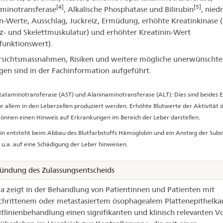
[4]
[5]
minotransferase
, Alkalische Phosphatase und Bilirubin
, nied
-Werte, Ausschlag, Juckreiz, Ermüdung, erhöhte Kreatinkinase
z- und Skelettmuskulatur) und erhöhter Kreatinin-Wert
funktionswert).
rsichtsmassnahmen, Risiken und weitere mögliche unerwünschte
en sind in der Fachinformation aufgeführt.
ataminotransferase (AST) und Alaninaminotransferase (ALT): Dies sind beides 
r allem in den Leberzellen produziert werden. Erhöhte Blutwerte der Aktivität d
nnen einen Hinweis auf Erkrankungen im Bereich der Leber darstellen.
bin entsteht beim Abbau des Blutfarbstoffs Hämoglobin und ein Anstieg der Subs
 u.a. auf eine Schädigung der Leber hinweisen.
ündung des Zulassungsentscheids
a zeigt in der Behandlung von Patientinnen und Patienten mit
chrittenem oder metastasiertem ösophagealem Plattenepithelk
itlinienbehandlung einen signifikanten und klinisch relevanten Vo