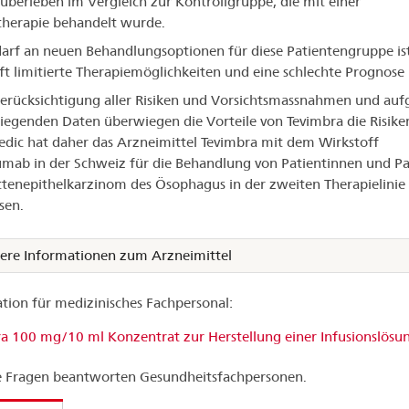
berleben im Vergleich zur Kontrollgruppe, die mit einer
herapie behandelt wurde.
arf an neuen Behandlungsoptionen für diese Patientengruppe is
oft limitierte Therapiemöglichkeiten und eine schlechte Prognose
erücksichtigung aller Risiken und Vorsichtsmassnahmen und auf
liegenden Daten überwiegen die Vorteile von Tevimbra die Risike
dic hat daher das Arzneimittel Tevimbra mit dem Wirkstoff
zumab in der Schweiz für die Behandlung von Patientinnen und P
ttenepithelkarzinom des Ösophagus in der zweiten Therapielinie
sen.
ere Informationen zum Arzneimittel
tion für medizinisches Fachpersonal:
a 100 mg/10 ml Konzentrat zur Herstellung einer Infusionslösu
 Fragen beantworten Gesundheitsfachpersonen.