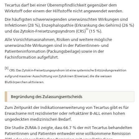
Tecartus darf bei einer Überempfindlichkeit gegenüber dem
Wirkstoff oder einem der Hilfsstoffe nicht angewendet werden.
Die häufigsten schwerwiegenden unerwünschten Wirkungen sind
Infektionen (28 %), Enzephalopathie (Erkrankung des Gehirns) (26 %)
[3]
und das Zytokin-Freisetzungssyndrom (CRS)
(15 %).
Alle Vorsichtsmassnahmen, Risiken und weitere mögliche
unerwünschte Wirkungen sind in der Patientinnen- und
Patienteninformation (Packungsbeilage) sowie in der
Fachinformation aufgeführt.
[3]
CRS: Das Zytokin-Freisetzungssyndrom ist eine systemische Entzündungsreaktion
aufgrund massiver Ausschüttung von Zytokinen (Eiweisse), die die weissen
Blutkörperchen aktivieren.
Begründung des Zulassungsentscheids
Zum Zeitpunkt der Indikationserweiterung von Tecartus gibt es für
Erwachsene mit rezidivierter oder refraktärer B-ALL einen hohen
ungedeckten medizinischen Bedarf.
Die Studie ZUMA-3 zeigte, dass 66.7 % der mit Tecartus behandelten
Patientinnen und Patienten entweder eine vollkommene Remission