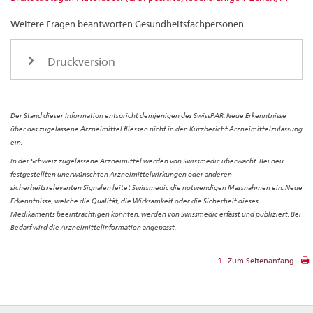
Weitere Fragen beantworten Gesundheitsfachpersonen.
Druckversion
Der Stand dieser Information entspricht demjenigen des SwissPAR. Neue Erkenntnisse
über das zugelassene Arzneimittel fliessen nicht in den Kurzbericht Arzneimittelzulassung
ein.
In der Schweiz zugelassene Arzneimittel werden von Swissmedic überwacht. Bei neu
festgestellten unerwünschten Arzneimittelwirkungen oder anderen
sicherheitsrelevanten Signalen leitet Swissmedic die notwendigen Massnahmen ein. Neue
Erkenntnisse, welche die Qualität, die Wirksamkeit oder die Sicherheit dieses
Medikaments beeinträchtigen könnten, werden von Swissmedic erfasst und publiziert. Bei
Bedarf wird die Arzneimittelinformation angepasst.
Zum Seitenanfang
Footer