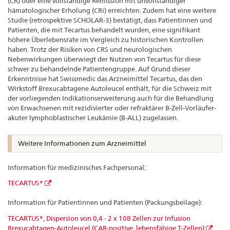
(CR) oder eine vollständige Remission mit unvollständiger
hämatologischer Erholung (CRi) erreichten. Zudem hat eine weitere
Studie (retrospektive SCHOLAR-3) bestätigt, dass Patientinnen und
Patienten, die mit Tecartus behandelt wurden, eine signifikant
höhere Überlebensrate im Vergleich zu historischen Kontrollen
haben. Trotz der Risiken von CRS und neurologischen
Nebenwirkungen überwiegt der Nutzen von Tecartus für diese
schwer zu behandelnde Patientengruppe. Auf Grund dieser
Erkenntnisse hat Swissmedic das Arzneimittel Tecartus, das den
Wirkstoff Brexucabtagene Autoleucel enthält, für die Schweiz mit
der vorliegenden Indikationserweiterung auch für die Behandlung
von Erwachsenen mit rezidivierter oder refraktärer B-Zell-Vorläufer-
akuter lymphoblastischer Leukämie (B-ALL) zugelassen.
Weitere Informationen zum Arzneimittel
Information für medizinisches Fachpersonal:
TECARTUS®
Information für Patientinnen und Patienten (Packungsbeilage):
TECARTUS®, Dispersion von 0,4 - 2 x 108 Zellen zur Infusion
Brexucabtagen-Autoleucel (CAR-positive, lebensfähige T-Zellen)