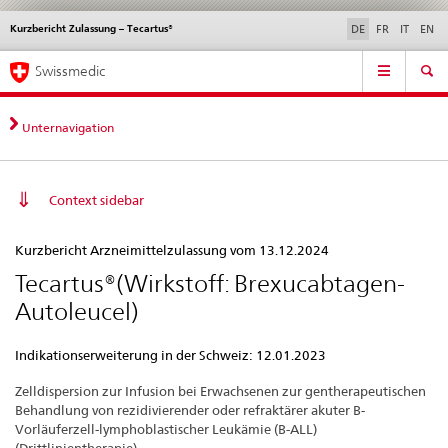
Kurzbericht Zulassung – Tecartus®
Sprachwahl
Service
DE
FR
IT
EN
navigation
Direktnavigation
Hauptnavigation
News & Updates
Recht | Normen
Kontakt | Support & Hilfe
Swissmedic
News,
Rechtsgrundlagen,
Kontakt
Unternavigation
Context sidebar
Kurzbericht
Kurzbericht Arzneimittelzulassung vom 13.12.2024
Zulassung
Tecartus®(Wirkstoff: Brexucabtagen-
–
Autoleucel)
Tecartus®
Indikationserweiterung in der Schweiz: 12.01.2023
Zelldispersion zur Infusion bei Erwachsenen zur gentherapeutischen
Behandlung von rezidivierender oder refraktärer akuter B-
Vorläuferzell-lymphoblastischer Leukämie (B-ALL)