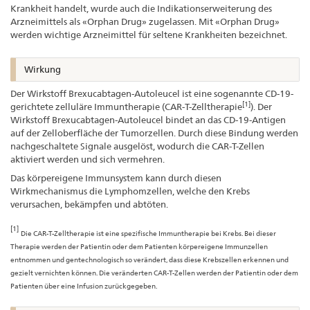
Krankheit handelt, wurde auch die Indikationserweiterung des
Arzneimittels als «Orphan Drug» zugelassen. Mit «Orphan Drug»
werden wichtige Arzneimittel für seltene Krankheiten bezeichnet.
Wirkung
Der Wirkstoff Brexucabtagen-Autoleucel ist eine sogenannte CD-19-
[1]
gerichtete zelluläre Immuntherapie (CAR-T-Zelltherapie
). Der
Wirkstoff Brexucabtagen-Autoleucel bindet an das CD-19-Antigen
auf der Zelloberfläche der Tumorzellen. Durch diese Bindung werden
nachgeschaltete Signale ausgelöst, wodurch die CAR-T-Zellen
aktiviert werden und sich vermehren.
Das körpereigene Immunsystem kann durch diesen
Wirkmechanismus die Lymphomzellen, welche den Krebs
verursachen, bekämpfen und abtöten.
[1]
Die CAR-T-Zelltherapie ist eine spezifische Immuntherapie bei Krebs. Bei dieser
Therapie werden der Patientin oder dem Patienten körpereigene Immunzellen
entnommen und gentechnologisch so verändert, dass diese Krebszellen erkennen und
gezielt vernichten können. Die veränderten CAR-T-Zellen werden der Patientin oder dem
Patienten über eine Infusion zurückgegeben.