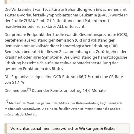
Die Wirksamkeit von Tecartus zur Behandlung von Erwachsenen mit
akuter B-Vorläuferzell-lymphoblastischer Leukämie (B-ALL) wurde in
der Studie ZUMA-3 mit 71 Patientinnen und Patienten mit
rezidivierter oder refraktärer ALL untersucht.
Der primäre Endpunkt der Studie war die Gesamtansprechrate (OCR),
bestehend aus vollständiger Remission (CR) und vollständiger
Remission mit unvollständiger hämatologischer Erholung (CRi).
Remission bedeutet in diesem Zusammenhang das Zurückgehen der
Krankheit oder ihrer Symptome. Die unvollständige hämatologische
Erholung bezieht sich auf eine teilweise Wiederherstellung der
gesunden Funktionen des Blutes.
Die Ergebnisse zeigen eine OCR-Rate von 66,7 % und eine CR-Rate
von 51,1 %.
[2]
Die mediane
Dauer der Remission betrug 14,6 Monate.
[2]
Median: Der Wert, der genau in der Mitte einer Datenverteilung liegt, nennt sich
Median oder Zentralwert. Die eine Hälfte aller Daten ist immer kleiner, die andere
grösser als der Median.
Vorsichtsmassnahmen, unerwünschte Wirkungen & Risiken