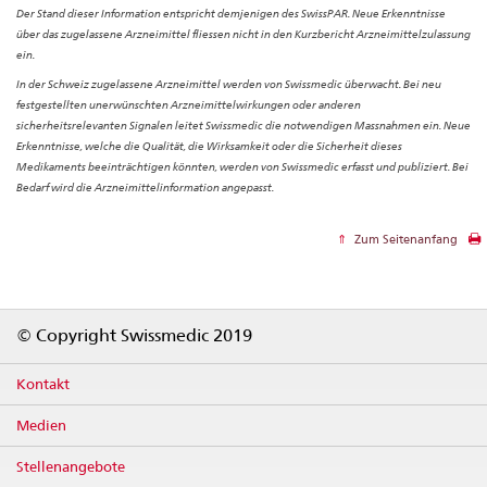
Der Stand dieser Information entspricht demjenigen des SwissPAR. Neue Erkenntnisse
über das zugelassene Arzneimittel fliessen nicht in den Kurzbericht Arzneimittelzulassung
ein.
In der Schweiz zugelassene Arzneimittel werden von Swissmedic überwacht. Bei neu
festgestellten unerwünschten Arzneimittelwirkungen oder anderen
sicherheitsrelevanten Signalen leitet Swissmedic die notwendigen Massnahmen ein. Neue
Erkenntnisse, welche die Qualität, die Wirksamkeit oder die Sicherheit dieses
Medikaments beeinträchtigen könnten, werden von Swissmedic erfasst und publiziert. Bei
Bedarf wird die Arzneimittelinformation angepasst.
Zum Seitenanfang
Footer
© Copyright Swissmedic 2019
Kontakt
Medien
Stellenangebote