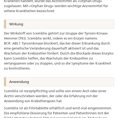
Krankheit handelt, wurde das Arzneimittel als «Orphan Drug»
zugelassen. Mit «Orphan Drug» werden wichtige Arzneimittel für
seltene Krankheiten bezeichnet.
Wirkung
Der Wirkstoff von Scemblix gehört zur Gruppe der Tyrosin-Kinase-
Hemmer (TKI). Scemblix wirkt, indem es ein Enzym namens
BCR::ABL1 Tyrosinkinase blockiert, das bei dieser Erkrankung durch
eine genetische Veränderung dauerhaft aktiviert ist und das
Wachstum der Krebszellen fördert. Durch die Blockade dieses Enzyms
kann Scemblix helfen, das Wachstum der Krebszellen zu
verlangsamen oder zu stoppen, und so die Symptome der Krankheit
zu kontrollieren.
Anwendung
Scemblix ist rezeptpflichtig und sollte von einem Arzt oder einer
Ärztin verschrieben werden, der oder die Erfahrung mit der
Anwendung von Krebstherapien hat.
Scemblix ist als Filmtablette erhältlich und wird oral eingenommen.
Die empfohlene Dosierung für Patienten und Patientinnen mit der
T315I-Mutation beträgt 200 mg zweimal täglich im Abstand von