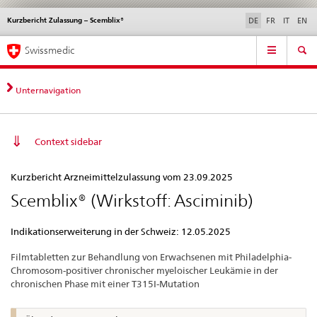
Kurzbericht Zulassung – Scemblix®
Sprachwahl
Service
DE
FR
IT
EN
navigation
Direktnavigation
Hauptnavigation
News & Updates
Recht | Normen
Kontakt | Support & Hilfe
Swissmedic
News,
Rechtsgrundlagen,
Kontakt
Unternavigation
Context sidebar
Kurzbericht
Kurzbericht Arzneimittelzulassung vom 23.09.2025
Zulassung
Scemblix® (Wirkstoff: Asciminib)
–
Scemblix®
Indikationserweiterung in der Schweiz: 12.05.2025
Filmtabletten zur Behandlung von Erwachsenen mit Philadelphia-
Chromosom-positiver chronischer myeloischer Leukämie in der
chronischen Phase mit einer T315I-Mutation