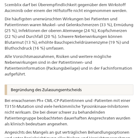
Scemblix darf bei Überempfindlichkeit gegenüber dem Wirkstoff
Asciminib oder einem der Hilfsstoffe nicht eingenommen werden.
Die häufigsten unerwünschten Wirkungen bei Patienten und
Patientinnen waren Muskel- und Gelenkschmerzen (33 %), Ermüdung
(25 %), Infektionen der oberen Atemwege (24 %), Kopfschmerzen
(22 %) und Durchfall (20 %). Schwere Nebenwirkungen können
Blutarmut (13 %), erhöhte Bauchspeicheldrüsenenzyme (19 %) und
Bluthochdruck (16 %) umfassen.
Alle Vorsichtsmassnahmen, Risiken und weitere mögliche
Nebenwirkungen sind in der Patientinnen- und
Patienteninformation (Packungsbeilage) und in der Fachinformation
aufgeführt.
Begründung des Zulassungsentscheids
Bei erwachsenen Ph+ CML-CP-Patientinnen und -Patienten mit einer
T315I-Mutation sind viele herkömmliche Tyrosinkinase-Inhibitoren
nicht wirksam. Die bei dieser schwer zu behandelnden
Patientengruppe beobachteten dauerhaften Ansprechraten wurden
als klinisch bedeutsam angesehen.
Angesichts des Mangels an gut verträglichen Behandlungsoptionen
und unter Berücksichtigung aller Risiken und Vorsichtsmassnahmen