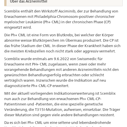
Über das Arzneimittel
Scemblix enthält den Wirkstoff Asciminib, der zur Behandlung von
Erwachsenen mit Philadelphia-Chromosom-positiver chronischer
myeloischer Leukämie (Ph+ CML) in der chronischen Phase (CP)
eingesetzt wird.
Die Ph+ CML ist eine Form von Blutkrebs, bei welcher der Körper
abnorme weisse Blutkörperchen im Übermass produziert. Die CP ist
das frühe Stadium der CML. In dieser Phase der Krankheit haben sich
die meisten Krebszellen noch nicht stark oder aggressiv vermehrt.
Scemblix wurde erstmals am 9.6.2022 von Swissmedic für
Erwachsene mit PH+ CML zugelassen, wenn zwei oder mehr
vorangehende Behandlungen mit anderen Arzneimitteln nicht den
gewünschten Behandlungserfolg erbrachten oder schlecht
verträglich waren. Inzwischen wurde die Indikation auf neu
diagnostizierte Ph+ CML-CP erweitert.
Mit der aktuell vorliegenden Indikationserweiterung ist Scemblix
nun auch zur Behandlung von erwachsenen Ph+ CML-CP-
Patientinnen und -Patienten, die eine spezielle genetische
Veränderung, die T315I-Mutation, aufweisen, einsetzbar. Die Träger
dieser Mutation sind gegen viele andere Behandlungen resistent.
Da es sich bei Ph+ CML um eine seltene und lebensbedrohende