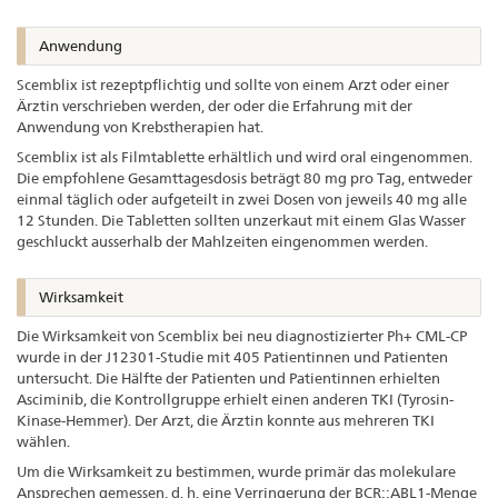
Anwendung
Scemblix ist rezeptpflichtig und sollte von einem Arzt oder einer
Ärztin verschrieben werden, der oder die Erfahrung mit der
Anwendung von Krebstherapien hat.
Scemblix ist als Filmtablette erhältlich und wird oral eingenommen.
Die empfohlene Gesamttagesdosis beträgt 80 mg pro Tag, entweder
einmal täglich oder aufgeteilt in zwei Dosen von jeweils 40 mg alle
12 Stunden. Die Tabletten sollten unzerkaut mit einem Glas Wasser
geschluckt ausserhalb der Mahlzeiten eingenommen werden.
Wirksamkeit
Die Wirksamkeit von Scemblix bei neu diagnostizierter Ph+ CML-CP
wurde in der J12301-Studie mit 405 Patientinnen und Patienten
untersucht. Die Hälfte der Patienten und Patientinnen erhielten
Asciminib, die Kontrollgruppe erhielt einen anderen TKI (Tyrosin-
Kinase-Hemmer). Der Arzt, die Ärztin konnte aus mehreren TKI
wählen.
Um die Wirksamkeit zu bestimmen, wurde primär das molekulare
Ansprechen gemessen, d. h. eine Verringerung der BCR::ABL1-Menge