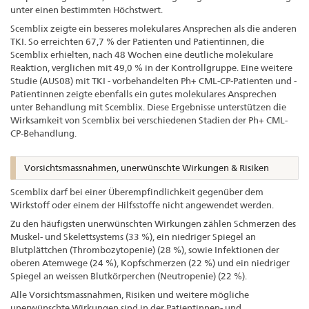
unter einen bestimmten Höchstwert.
Scemblix zeigte ein besseres molekulares Ansprechen als die anderen
TKI. So erreichten 67,7 % der Patienten und Patientinnen, die
Scemblix erhielten, nach 48 Wochen eine deutliche molekulare
Reaktion, verglichen mit 49,0 % in der Kontrollgruppe. Eine weitere
Studie (AUS08) mit TKI - vorbehandelten Ph+ CML-CP-Patienten und -
Patientinnen zeigte ebenfalls ein gutes molekulares Ansprechen
unter Behandlung mit Scemblix. Diese Ergebnisse unterstützen die
Wirksamkeit von Scemblix bei verschiedenen Stadien der Ph+ CML-
CP-Behandlung.
Vorsichtsmassnahmen, unerwünschte Wirkungen & Risiken
Scemblix darf bei einer Überempfindlichkeit gegenüber dem
Wirkstoff oder einem der Hilfsstoffe nicht angewendet werden.
Zu den häufigsten unerwünschten Wirkungen zählen Schmerzen des
Muskel- und Skelettsystems (33 %), ein niedriger Spiegel an
Blutplättchen (Thrombozytopenie) (28 %), sowie Infektionen der
oberen Atemwege (24 %), Kopfschmerzen (22 %) und ein niedriger
Spiegel an weissen Blutkörperchen (Neutropenie) (22 %).
Alle Vorsichtsmassnahmen, Risiken und weitere mögliche
unerwünschte Wirkungen sind in der Patientinnen- und