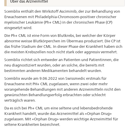
Über das Arzneimittel
Scemblix enthält den Wirkstoff Asciminib, der zur Behandlung von
Erwachsenen mit Philadelphia-Chromosom-positiver chronischer
myeloischer Leukämie (Ph+ CML) in der chronischen Phase (CP)
eingesetzt wird.
Die Ph+ CML ist eine Form von Blutkrebs, bei welcher der Körper
abnorme weisse Blutkörperchen im Übermass produziert. Die CP ist
das frühe Stadium der CML. In dieser Phase der Krankheit haben sich
die meisten Krebszellen noch nicht stark oder aggressiv vermehrt.
Scemblix richtet sich entweder an Patienten und Patientinnen, die
neu diagnostiziert wurden, oder an solche, die bereits mit
bestimmten anderen Medikamenten behandelt wurden.
Scemblix wurde am 9.06.2022 von Swissmedic erstmals für
Erwachsene mit PH+ CML zugelassen, wenn zwei oder mehr
vorangehende Behandlungen mit anderen Arzneimitteln nicht den
gewünschten Behandlungserfolg erbrachten oder schlecht
verträglich waren.
Da es sich bei Ph+ CML um eine seltene und lebensbedrohende
Krankheit handelt, wurde das Arzneimittel als «Orphan Drug»
zugelassen. Mit «Orphan Drug» werden wichtige Arzneimittel für
seltene Krankheiten bezeichnet.