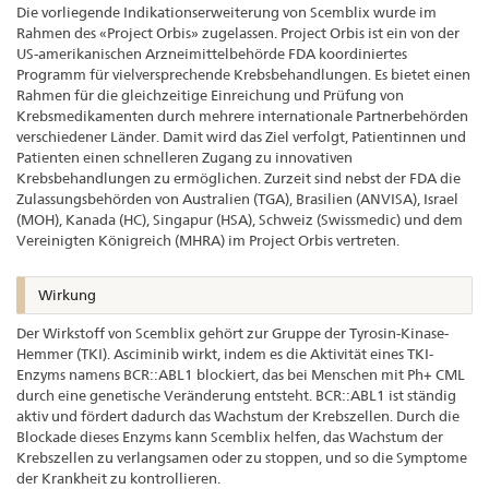
Die vorliegende Indikationserweiterung von Scemblix wurde im
Rahmen des «Project Orbis» zugelassen. Project Orbis ist ein von der
US-amerikanischen Arzneimittelbehörde FDA koordiniertes
Programm für vielversprechende Krebsbehandlungen. Es bietet einen
Rahmen für die gleichzeitige Einreichung und Prüfung von
Krebsmedikamenten durch mehrere internationale Partnerbehörden
verschiedener Länder. Damit wird das Ziel verfolgt, Patientinnen und
Patienten einen schnelleren Zugang zu innovativen
Krebsbehandlungen zu ermöglichen. Zurzeit sind nebst der FDA die
Zulassungsbehörden von Australien (TGA), Brasilien (ANVISA), Israel
(MOH), Kanada (HC), Singapur (HSA), Schweiz (Swissmedic) und dem
Vereinigten Königreich (MHRA) im Project Orbis vertreten.
Wirkung
Der Wirkstoff von Scemblix gehört zur Gruppe der Tyrosin-Kinase-
Hemmer (TKI). Asciminib wirkt, indem es die Aktivität eines TKI-
Enzyms namens BCR::ABL1 blockiert, das bei Menschen mit Ph+ CML
durch eine genetische Veränderung entsteht. BCR::ABL1 ist ständig
aktiv und fördert dadurch das Wachstum der Krebszellen. Durch die
Blockade dieses Enzyms kann Scemblix helfen, das Wachstum der
Krebszellen zu verlangsamen oder zu stoppen, und so die Symptome
der Krankheit zu kontrollieren.