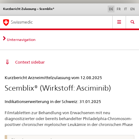
Kurzbericht Zulassung – Scemblix®
Sprachwahl
Service
DE
FR
IT
EN
navigation
Direktnavigation
Hauptnavigation
News & Updates
Recht | Normen
Kontakt | Support & Hilfe
Swissmedic
News,
Rechtsgrundlagen,
Kontakt
Unternavigation
Context sidebar
Kurzbericht
Kurzbericht Arzneimittelzulassung vom 12.08.2025
Zulassung
Scemblix® (Wirkstoff: Asciminib)
–
Scemblix®
Indikationserweiterung in der Schweiz: 31.01.2025
Filmtabletten zur Behandlung von Erwachsenen mit neu
diagnostizierter oder bereits behandelter Philadelphia-Chromosom-
positiver chronischer myeloischer Leukämie in der chronischen Phase