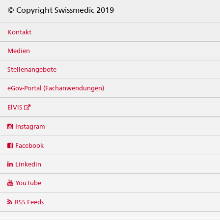
Footer
© Copyright Swissmedic 2019
Kontakt
Medien
Stellenangebote
eGov-Portal (Fachanwendungen)
ElViS
Social
Instagram
media
links
Facebook
Linkedin
YouTube
RSS Feeds