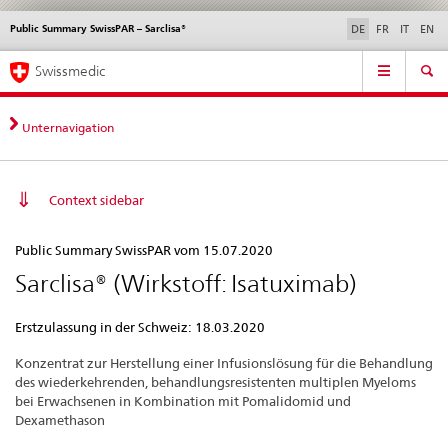
Public Summary SwissPAR – Sarclisa®
Sprachwahl
Service
DE
FR
IT
EN
navigation
Direktnavigation
Hauptnavigation
News & Updates
Recht | Normen
Kontakt | Support & Hilfe
Swissmedic
News,
Rechtsgrundlagen,
Kontakt
Unternavigation
Context sidebar
Public
Public Summary SwissPAR vom 15.07.2020
Summary
Sarclisa® (Wirkstoff: Isatuximab)
SwissPAR
–
Erstzulassung in der Schweiz: 18.03.2020
Sarclisa®
Konzentrat zur Herstellung einer Infusionslösung für die Behandlung
des wiederkehrenden, behandlungsresistenten multiplen Myeloms
bei Erwachsenen in Kombination mit Pomalidomid und
Dexamethason