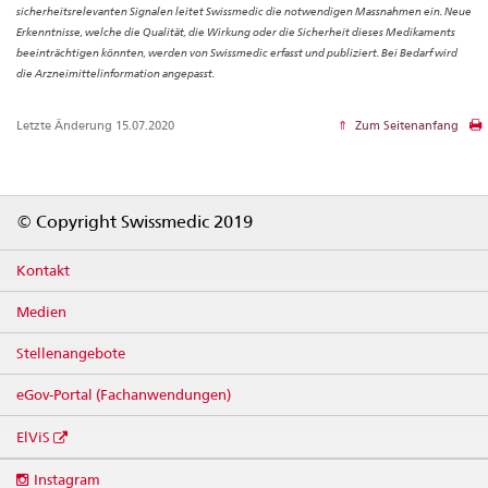
sicherheitsrelevanten Signalen leitet Swissmedic die notwendigen Massnahmen ein. Neue
Erkenntnisse, welche die Qualität, die Wirkung oder die Sicherheit dieses Medikaments
beeinträchtigen könnten, werden von Swissmedic erfasst und publiziert. Bei Bedarf wird
die Arzneimittelinformation angepasst.
Letzte Änderung 15.07.2020
Zum Seitenanfang
Footer
© Copyright Swissmedic 2019
Kontakt
Medien
Stellenangebote
eGov-Portal (Fachanwendungen)
ElViS
Social
Instagram