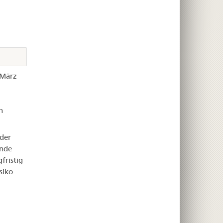
 März
n
 der
ende
fristig
siko