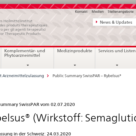
Kontakt
Medien
Stellenangebote
Direktnavigat
s Heilmittelinstitut
News & Updates
e des produits thérapeutiques
News,
ro per gli agenti terapeutici
for Therapeutic Products
Rechtsgrundl
Kontakt
Komplementär- und
Medizinprodukte
Services und Listen
Phytoarzneimittel
t Arzneimittelzulassung
Public Summary SwissPAR – Rybelsus®
lic
 Summary SwissPAR vom 02.07.2020
mmary
elsus® (Wirkstoff: Semagluti
ssPAR
assung in der Schweiz: 24.03.2020