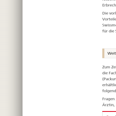
Erbrech
Die vor
Vorteil
Swissme
für die
Weit
Zum Zei
die Fac
(Packun
erhältl
folgend
Fragen 
Ärztin,