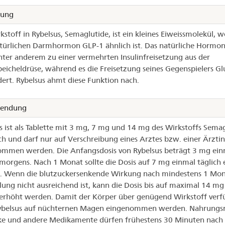
kung
kstoff in Rybelsus, Semaglutide, ist ein kleines Eiweissmolekül, w
ürlichen Darmhormon GLP-1 ähnlich ist. Das natürliche Hormo
nter anderem zu einer vermehrten Insulinfreisetzung aus der
eicheldrüse, während es die Freisetzung seines Gegenspielers G
ert. Rybelsus ahmt diese Funktion nach.
endung
s ist als Tablette mit 3 mg, 7 mg und 14 mg des Wirkstoffs Sema
ich und darf nur auf Verschreibung eines Arztes bzw. einer Ärztin
mmen werden. Die Anfangsdosis von Rybelsus beträgt 3 mg ein
 morgens. Nach 1 Monat sollte die Dosis auf 7 mg einmal täglich
. Wenn die blutzuckersenkende Wirkung nach mindestens 1 Mo
ung nicht ausreichend ist, kann die Dosis bis auf maximal 14 mg
 erhöht werden. Damit der Körper über genügend Wirkstoff verf
ybelsus auf nüchternen Magen eingenommen werden. Nahrungsm
e und andere Medikamente dürfen frühestens 30 Minuten nach 