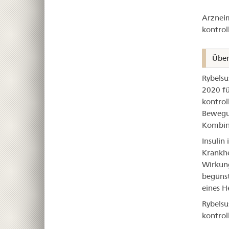
–
Arzneim
Ryb
kontrol
Über
Rybelsu
2020 fü
kontrol
Bewegun
Kombina
Insulin
Krankhe
Wirkung
begünst
eines H
Rybelsu
kontrol