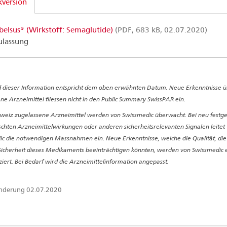
version
belsus® (Wirkstoff: Semaglutide)
(PDF, 683 kB, 02.07.2020)
ulassung
 dieser Information entspricht dem oben erwähnten Datum. Neue Erkenntnisse ü
ne Arzneimittel fliessen nicht in den Public Summary SwissPAR ein.
hweiz zugelassene Arzneimittel werden von Swissmedic überwacht. Bei neu festge
hten Arzneimittelwirkungen oder anderen sicherheitsrelevanten Signalen leitet
c die notwendigen Massnahmen ein. Neue Erkenntnisse, welche die Qualität, di
Sicherheit dieses Medikaments beeinträchtigen könnten, werden von Swissmedic e
ziert. Bei Bedarf wird die Arzneimittelinformation angepasst.
Änderung 02.07.2020