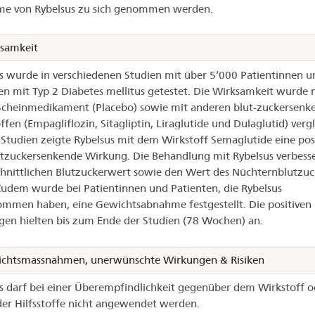
me von Rybelsus zu sich genommen werden.
samkeit
s wurde in verschiedenen Studien mit über 5‘000 Patientinnen u
en mit Typ 2 Diabetes mellitus getestet. Die Wirksamkeit wurde 
cheinmedikament (Placebo) sowie mit anderen blut-zuckersenk
ffen (Empagliflozin, Sitagliptin, Liraglutide und Dulaglutid) vergl
n Studien zeigte Rybelsus mit dem Wirkstoff Semaglutide eine pos
tzuckersenkende Wirkung. Die Behandlung mit Rybelsus verbess
hnittlichen Blutzuckerwert sowie den Wert des Nüchternblutzuc
Zudem wurde bei Patientinnen und Patienten, die Rybelsus
mmen haben, eine Gewichtsabnahme festgestellt. Die positiven
en hielten bis zum Ende der Studien (78 Wochen) an.
ichtsmassnahmen, unerwünschte Wirkungen & Risiken
s darf bei einer Überempfindlichkeit gegenüber dem Wirkstoff o
er Hilfsstoffe nicht angewendet werden.