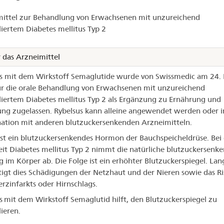
ittel zur Behandlung von Erwachsenen mit unzureichend
elsus®
liertem Diabetes mellitus Typ 2
 das Arzneimittel
s mit dem Wirkstoff Semaglutide wurde von Swissmedic am 24.
r die orale Behandlung von Erwachsenen mit unzureichend
liertem Diabetes mellitus Typ 2 als Ergänzung zu Ernährung und
g zugelassen. Rybelsus kann alleine angewendet werden oder i
tion mit anderen blutzuckersenkenden Arzneimitteln.
 ist ein blutzuckersenkendes Hormon der Bauchspeicheldrüse. Bei
it Diabetes mellitus Typ 2 nimmt die natürliche blutzuckersenk
 im Körper ab. Die Folge ist ein erhöhter Blutzuckerspiegel. Lang
igt dies Schädigungen der Netzhaut und der Nieren sowie das Ri
erzinfarkts oder Hirnschlags.
s
mit dem Wirkstoff Semaglutid hilft, den Blutzuckerspiegel zu
lieren.