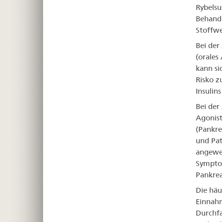
Rybelsu
Behandl
Stoffwe
Bei der
(orales
kann si
Risko z
Insulin
Bei der
Agonist
(Pankre
und Pat
angewen
Symptom
Pankrea
Die hä
Einnahm
Durchfa