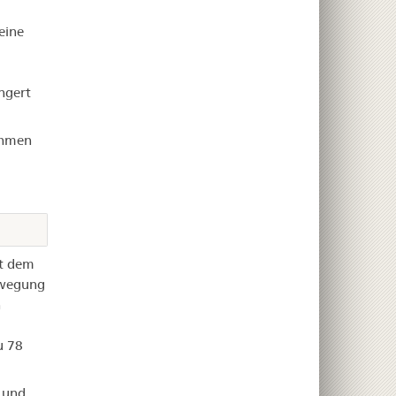
eine
ngert
ahmen
it dem
ewegung
n
u 78
 und