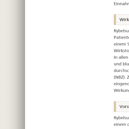
Einnah
Wirk
Rybelsu
Patient
einem S
Wirksto
In alle
und blu
durchsc
(NBZ). 
eingeno
Wirkung
Vors
Rybelsu
einem d