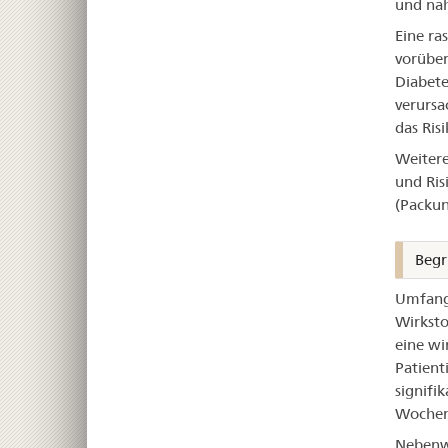
und nah
Eine ra
vorüber
Diabete
verursa
das Ris
Weiter
und Ris
(Packun
Begr
Umfangr
Wirksto
eine wi
Patient
signifi
Wochen 
Nebenwi