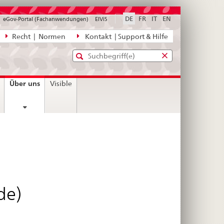
DE
FR
IT
EN
eGov-Portal (Fachanwendungen)
ElViS
ion
Recht | Normen
Kontakt | Support & Hilfe
Standard-
Eingabefenster
agen,
für
Suche
Eingabefenster
die
für
current
Über uns
Visible
Suche
die
page
Suche
de)