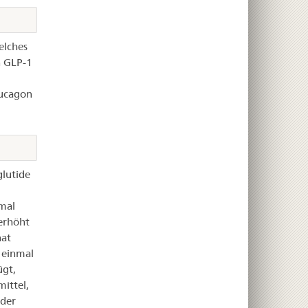
elches
n GLP-1
lucagon
glutide
mal
 erhöht
nat
 einmal
ügt,
ittel,
der