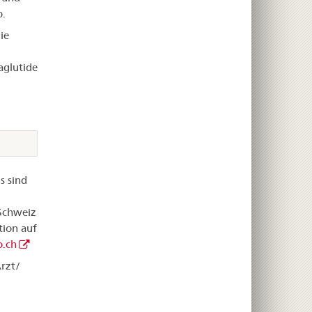
.
ie
aglutide
s sind
 Schweiz
tion auf
.ch
rzt/