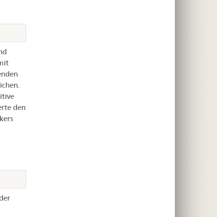
nd
mit
enden
ichen.
itive
erte den
kers
der