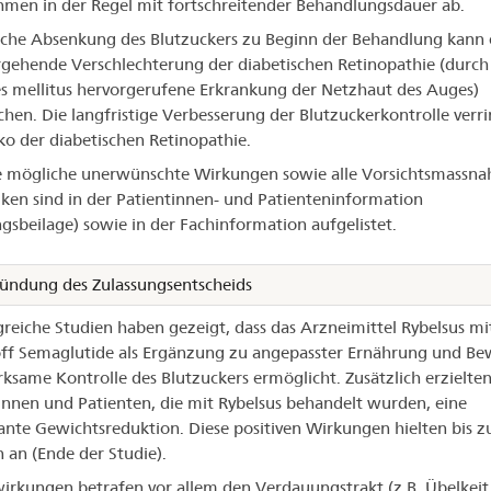
men in der Regel mit fortschreitender Behandlungsdauer ab.
sche Absenkung des Blutzuckers zu Beginn der Behandlung kann 
gehende Verschlechterung der diabetischen Retinopathie (durch
s mellitus hervorgerufene Erkrankung der Netzhaut des Auges)
chen. Die langfristige Verbesserung der Blutzuckerkontrolle verri
iko der diabetischen Retinopathie.
e mögliche unerwünschte Wirkungen sowie alle Vorsichtsmassn
iken sind in der Patientinnen- und Patienteninformation
gsbeilage) sowie in der Fachinformation aufgelistet.
ündung des Zulassungsentscheids
eiche Studien haben gezeigt, dass das Arzneimittel Rybelsus m
ff Semaglutide als Ergänzung zu angepasster Ernährung und B
rksame Kontrolle des Blutzuckers ermöglicht. Zusätzlich erzielte
innen und Patienten, die mit Rybelsus behandelt wurden, eine
kante Gewichtsreduktion. Diese positiven Wirkungen hielten bis z
an (Ende der Studie).
rkungen betrafen vor allem den Verdauungstrakt (z.B. Übelkeit