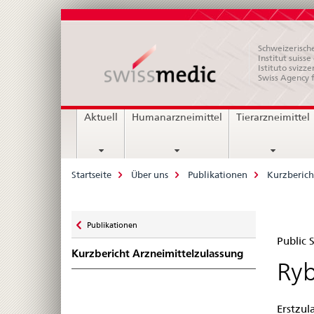
Schweizerische
Institut suiss
Istituto svizze
Swiss Agency 
Hauptnavigation
Aktuell
Humanarzneimittel
Tierarzneimittel
Breadcrumb
Startseite
Über uns
Publikationen
Kurzberich
Zurück
Publikationen
Pub
zu
Public
Kurzbericht Arzneimittelzulassung
Su
Ryb
Swi
Erstzul