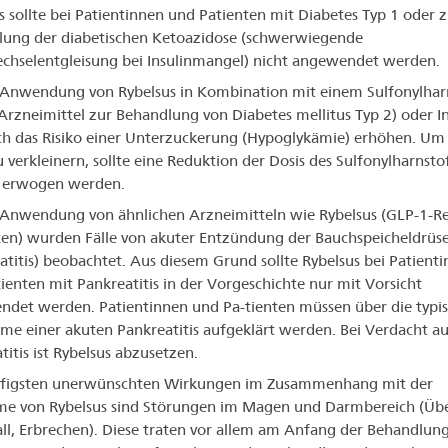
s sollte bei Patientinnen und Patienten mit Diabetes Typ 1 oder z
ung der diabetischen Ketoazidose (schwerwiegende
chselentgleisung bei Insulinmangel) nicht angewendet werden.
 Anwendung von Rybelsus in Kombination mit einem Sulfonylhar
 Arzneimittel zur Behandlung von Diabetes mellitus Typ 2) oder In
ch das Risiko einer Unterzuckerung (Hypoglykämie) erhöhen. Um 
u verkleinern, sollte eine Reduktion der Dosis des Sulfonylharnsto
s erwogen werden.
 Anwendung von ähnlichen Arzneimitteln wie Rybelsus (GLP-1-R
en) wurden Fälle von akuter Entzündung der Bauchspeicheldrüs
atitis) beobachtet. Aus diesem Grund sollte Rybelsus bei Patient
ienten mit Pankreatitis in der Vorgeschichte nur mit Vorsicht
det werden. Patientinnen und Pa-tienten müssen über die typi
e einer akuten Pankreatitis aufgeklärt werden. Bei Verdacht au
titis ist Rybelsus abzusetzen.
ufigsten unerwünschten Wirkungen im Zusammenhang mit der
e von Rybelsus sind Störungen im Magen und Darmbereich (Übe
ll, Erbrechen). Diese traten vor allem am Anfang der Behandlung