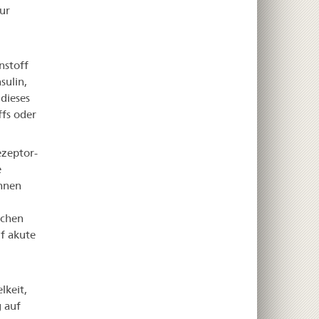
ur
nstoff
sulin,
dieses
ffs oder
ezeptor-
e
innen
schen
f akute
lkeit,
 auf