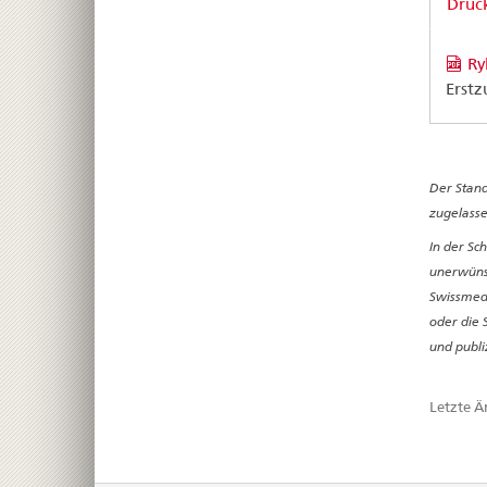
Druck
Ry
Erstz
Der Stand
zugelasse
In der Sc
unerwünsc
Swissmedi
oder die 
und publi
Letzte 