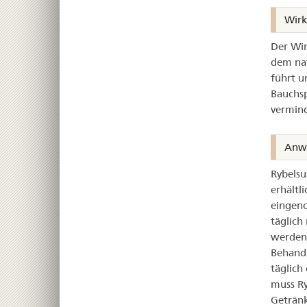
Wir
Der Wir
dem nat
führt u
Bauchsp
vermind
Anw
Rybelsu
erhältl
eingeno
täglich
werden
Behandl
täglich
muss R
Getränk