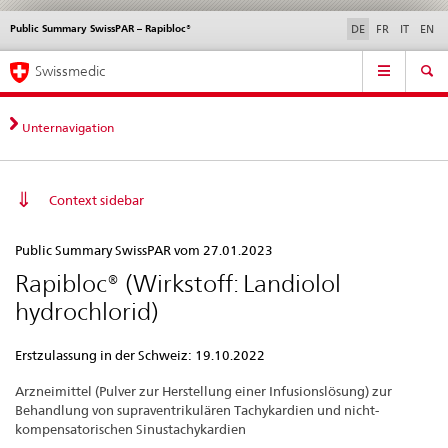
Public Summary SwissPAR – Rapibloc®
Sprachwahl
Service
DE
FR
IT
EN
navigation
Direktnavigation
Hauptnavigation
News & Updates
Recht | Normen
Kontakt | Support & Hilfe
Swissmedic
News,
Rechtsgrundlagen,
Kontakt
Unternavigation
Context sidebar
Public
Public Summary SwissPAR vom 27.01.2023
Summary
Rapibloc® (Wirkstoff: Landiolol
SwissPAR
hydrochlorid)
–
Rapibloc®
Erstzulassung in der Schweiz: 19.10.2022
Arzneimittel (Pulver zur Herstellung einer Infusionslösung) zur
Behandlung von supraventrikulären Tachykardien und nicht-
kompensatorischen Sinustachykardien