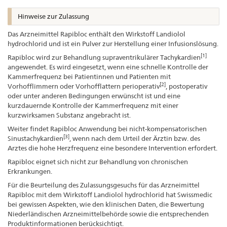
Hinweise zur Zulassung
Das Arzneimittel Rapibloc enthält den Wirkstoff Landiolol
hydrochlorid und ist ein Pulver zur Herstellung einer Infusionslösung.
[1]
Rapibloc wird zur Behandlung supraventrikulärer Tachykardien
angewendet. Es wird eingesetzt, wenn eine schnelle Kontrolle der
Kammerfrequenz bei Patientinnen und Patienten mit
[2]
Vorhofflimmern oder Vorhofflattern perioperativ
, postoperativ
oder unter anderen Bedingungen erwünscht ist und eine
kurzdauernde Kontrolle der Kammerfrequenz mit einer
kurzwirksamen Substanz angebracht ist.
Weiter findet Rapibloc Anwendung bei nicht-kompensatorischen
[3]
Sinustachykardien
, wenn nach dem Urteil der Ärztin bzw. des
Arztes die hohe Herzfrequenz eine besondere Intervention erfordert.
Rapibloc eignet sich nicht zur Behandlung von chronischen
Erkrankungen.
Für die Beurteilung des Zulassungsgesuchs für das Arzneimittel
Rapibloc mit dem Wirkstoff Landiolol hydrochlorid hat Swissmedic
bei gewissen Aspekten, wie den klinischen Daten, die Bewertung
Niederländischen Arzneimittelbehörde sowie die entsprechenden
Produktinformationen berücksichtigt.