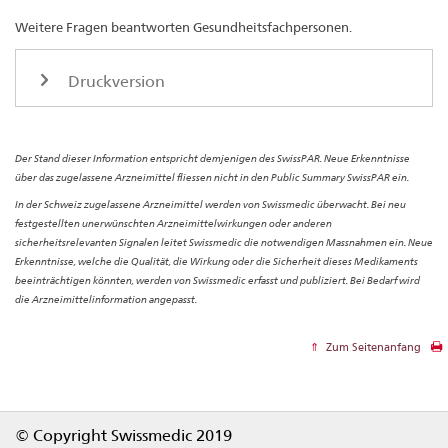
Weitere Fragen beantworten Gesundheitsfachpersonen.
Druckversion
Der Stand dieser Information entspricht demjenigen des SwissPAR. Neue Erkenntnisse
über das zugelassene Arzneimittel fliessen nicht in den Public Summary SwissPAR ein.
In der Schweiz zugelassene Arzneimittel werden von Swissmedic überwacht. Bei neu
festgestellten unerwünschten Arzneimittelwirkungen oder anderen
sicherheitsrelevanten Signalen leitet Swissmedic die notwendigen Massnahmen ein. Neue
Erkenntnisse, welche die Qualität, die Wirkung oder die Sicherheit dieses Medikaments
beeinträchtigen könnten, werden von Swissmedic erfasst und publiziert. Bei Bedarf wird
die Arzneimittelinformation angepasst.
Zum Seitenanfang
Footer
© Copyright Swissmedic 2019