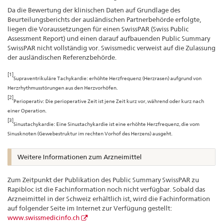
Da die Bewertung der klinischen Daten auf Grundlage des
Beurteilungsberichts der ausländischen Partnerbehörde erfolgte,
liegen die Voraussetzungen für einen SwissPAR (Swiss Public
Assessment Report) und einen darauf aufbauenden Public Summary
SwissPAR nicht vollständig vor. Swissmedic verweist auf die Zulassung
der ausländischen Referenzbehörde.
[1]
Supraventrikuläre Tachykardie: erhöhte Herzfrequenz (Herzrasen) aufgrund von
Herzrhythmusstörungen aus den Herzvorhöfen.
[2]
Perioperativ: Die perioperative Zeit ist jene Zeit kurz vor, während oder kurz nach
einer Operation.
[3]
Sinustachykardie: Eine Sinustachykardie ist eine erhöhte Herzfrequenz, die vom
Sinusknoten (Gewebestruktur im rechten Vorhof des Herzens) ausgeht.
Weitere Informationen zum Arzneimittel
Zum Zeitpunkt der Publikation des Public Summary SwissPAR zu
Rapibloc ist die Fachinformation noch nicht verfügbar. Sobald das
Arzneimittel in der Schweiz erhältlich ist, wird die Fachinformation
auf folgender Seite im Internet zur Verfügung gestellt:
www.swissmedicinfo.ch