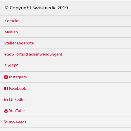
Footer
© Copyright Swissmedic 2019
Kontakt
Medien
Stellenangebote
eGov-Portal (Fachanwendungen)
ElViS
Social
Instagram
media
links
Facebook
Linkedin
YouTube
RSS Feeds