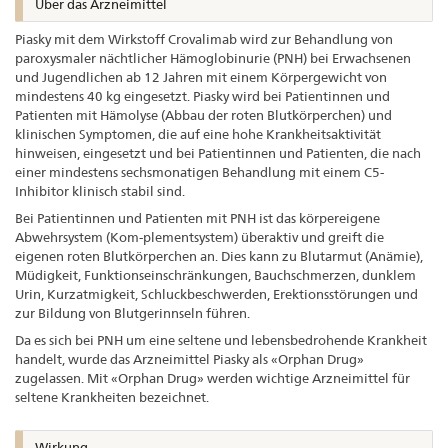
Über das Arzneimittel
Piasky mit dem Wirkstoff Crovalimab wird zur Behandlung von
paroxysmaler nächtlicher Hämoglobinurie (PNH) bei Erwachsenen
und Jugendlichen ab 12 Jahren mit einem Körpergewicht von
mindestens 40 kg eingesetzt. Piasky wird bei Patientinnen und
Patienten mit Hämolyse (Abbau der roten Blutkörperchen) und
klinischen Symptomen, die auf eine hohe Krankheitsaktivität
hinweisen, eingesetzt und bei Patientinnen und Patienten, die nach
einer mindestens sechsmonatigen Behandlung mit einem C5-
Inhibitor klinisch stabil sind.
Bei Patientinnen und Patienten mit PNH ist das körpereigene
Abwehrsystem (Kom-plementsystem) überaktiv und greift die
eigenen roten Blutkörperchen an. Dies kann zu Blutarmut (Anämie),
Müdigkeit, Funktionseinschränkungen, Bauchschmerzen, dunklem
Urin, Kurzatmigkeit, Schluckbeschwerden, Erektionsstörungen und
zur Bildung von Blutgerinnseln führen.
Da es sich bei PNH um eine seltene und lebensbedrohende Krankheit
handelt, wurde das Arzneimittel Piasky als «Orphan Drug»
zugelassen. Mit «Orphan Drug» werden wichtige Arzneimittel für
seltene Krankheiten bezeichnet.
Wirkung