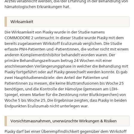
Arztes verabreicht werden, die/der Erfahrung in der Behandlung von
hämatologischen Erkrankungen hat.
Wirksamkeit
Die Wirksamkeit von Piasky wurde in der Studie namens
COMMODORE 2 untersucht. In dieser Studie wurde Piasky mit dem
bereits zugelassenen Wirkstoff Eculizumab verglichen. Die Studie
erfasste PNH-Patienten und -Patientinnen, die vorher nicht mit einem
anderen Komplementinhibitor behandelt worden waren. Der
primäre Behandlungszeitraum betrug 24 Wochen mit einer
anschliessenden Verlängerungsphase in welcher die Behandlung mit
Piasky fortgeführt oder auf Piasky gewechselt werden konnte. Es gab
zwei Hauptstudienendziele: den Anteil der Patienten und
Patientinnen zu messen, die keine Bluttransfusionen bis Woche 25
benötigen, und die Kontrolle der Hämolyse (gemessen am LDH-
Spiegel, einem Marker für die Zerstörung roter Blutkörperchen) von
Woche 5 bis Woche 25. Die Ergebnisse zeigten, dass Piasky in beiden
Endpunkten Eculizumab nicht unterlegen war.
Vorsichtsmassnahmen, unerwünschte Wirkungen & Risiken
Piasky darf bei einer Überempfindlichkeit gegenüber dem Wirkstoff