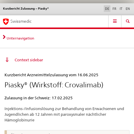
Kurzbericht Zulassung – Piasky®
Sprachwahl
Service
DE
FR
IT
EN
navigation
Direktnavigation
Hauptnavigation
News & Updates
Recht | Normen
Kontakt | Support & Hilfe
Swissmedic
News,
Rechtsgrundlagen,
Kontakt
Unternavigation
Context sidebar
Kurzbericht
Kurzbericht Arzneimittelzulassung vom 16.06.2025
Zulassung
Piasky® (Wirkstoff: Crovalimab)
–
Piasky®
Zulassung in der Schweiz: 17.02.2025
Injektions-/Infusionslösung zur Behandlung von Erwachsenen und
Jugendlichen ab 12 Jahren mit paroxysmaler nächtlicher
Hämoglobinurie