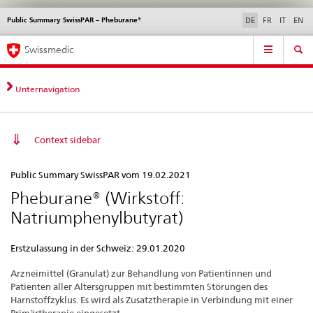
Public Summary SwissPAR – Pheburane®
Sprachwahl
Service
DE
FR
IT
EN
navigation
Direktnavigation
Hauptnavigation
News & Updates
Recht | Normen
Kontakt | Support & Hilfe
Swissmedic
News,
Rechtsgrundlagen,
Kontakt
Unternavigation
Context sidebar
Public
Public Summary SwissPAR vom 19.02.2021
Summary
Pheburane® (Wirkstoff:
SwissPAR
Natriumphenylbutyrat)
–
Pheburane®
Erstzulassung in der Schweiz: 29.01.2020
Arzneimittel (Granulat) zur Behandlung von Patientinnen und
Patienten aller Altersgruppen mit bestimmten Störungen des
Harnstoffzyklus. Es wird als Zusatztherapie in Verbindung mit einer