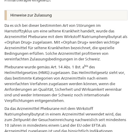
Primärtherapie eingesetzt
Hinweise zur Zulassung
Da es sich bei dieser bestimmten Art von Störungen im
Harnstoffzyklus um eine seltene Krankheit handelt, wurde das
Arzneimittel Pheburane mit dem Wirkstoff Natriumphenylbutyrat als
«Orphan Drug» zugelassen. Mit «Orphan Drug» werden wichtige
Arzneimittel für seltene Krankheiten bezeichnet, die spezielle
Bedingungen erfüllen. Solche Arzneimittel profitieren von
vereinfachten Zulassungsbedingungen in der Schweiz.
bis
Pheburane wurde gemäss Art. 14 Abs. 1 Bst. a
des
Heilmittelgesetzes (HMG) zugelassen. Das Heilmittelgesetz sieht vor,
dass bestimmte Kategorien von Arzneimitteln nach einem
vereinfachten Verfahren zugelassen werden können, wenn die
Anforderungen an Qualität, Sicherheit und Wirksamkeit vereinbar
sind und weder Interessen der Schweiz noch internationale
Verpflichtungen entgegenstehen.
Da das Arzneimittel Pheburane mit dem Wirkstoff
Natriumphenylbutyrat in einem Arzneimittel verwendet wird, das
zum Zeitpunkt der Gesuchseinreichung nachweislich seit mindestens
10 Jahren in mindestens einem Land der EU oder EFTA als
Arzneimittel zugelassen ist und das hinsichtlich Indikationen,