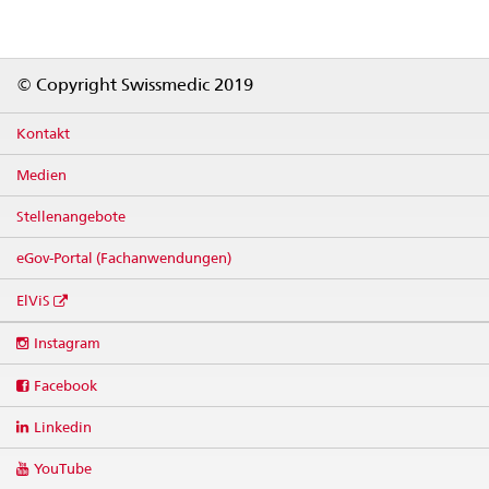
Footer
© Copyright Swissmedic 2019
Kontakt
Medien
Stellenangebote
eGov-Portal (Fachanwendungen)
ElViS
Social
Instagram
media
links
Facebook
Linkedin
YouTube