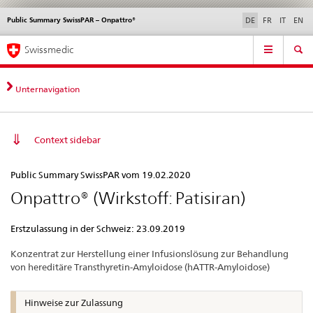
Public Summary SwissPAR – Onpattro®
Sprachwahl
Service
DE
FR
IT
EN
navigation
Direktnavigation
Hauptnavigation
News & Updates
Recht | Normen
Kontakt | Support & Hilfe
Swissmedic
News,
Rechtsgrundlagen,
Kontakt
Unternavigation
Context sidebar
Public
Public Summary SwissPAR vom 19.02.2020
Summary
Onpattro® (Wirkstoff: Patisiran)
SwissPAR
–
Erstzulassung in der Schweiz: 23.09.2019
Onpattro®
Konzentrat zur Herstellung einer Infusionslösung zur Behandlung
von hereditäre Transthyretin-Amyloidose (hATTR-Amyloidose)
Hinweise zur Zulassung