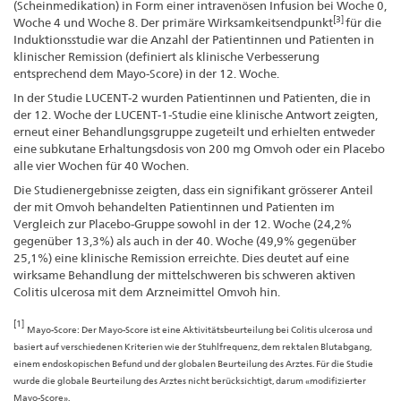
(Scheinmedikation) in Form einer intravenösen Infusion bei Woche 0,
[3]
Woche 4 und Woche 8. Der primäre Wirksamkeitsendpunkt
für die
Induktionsstudie war die Anzahl der Patientinnen und Patienten in
klinischer Remission (definiert als klinische Verbesserung
entsprechend dem Mayo-Score) in der 12. Woche.
In der Studie LUCENT-2 wurden Patientinnen und Patienten, die in
der 12. Woche der LUCENT-1-Studie eine klinische Antwort zeigten,
erneut einer Behandlungsgruppe zugeteilt und erhielten entweder
eine subkutane Erhaltungsdosis von 200 mg Omvoh oder ein Placebo
alle vier Wochen für 40 Wochen.
Die Studienergebnisse zeigten, dass ein signifikant grösserer Anteil
der mit Omvoh behandelten Patientinnen und Patienten im
Vergleich zur Placebo-Gruppe sowohl in der 12. Woche (24,2%
gegenüber 13,3%) als auch in der 40. Woche (49,9% gegenüber
25,1%) eine klinische Remission erreichte. Dies deutet auf eine
wirksame Behandlung der mittelschweren bis schweren aktiven
Colitis ulcerosa mit dem Arzneimittel Omvoh hin.
[1]
Mayo-Score: Der Mayo-Score ist eine Aktivitätsbeurteilung bei Colitis ulcerosa und
basiert auf verschiedenen Kriterien wie der Stuhlfrequenz, dem rektalen Blutabgang,
einem endoskopischen Befund und der globalen Beurteilung des Arztes. Für die Studie
wurde die globale Beurteilung des Arztes nicht berücksichtigt, darum «modifizierter
Mayo-Score».