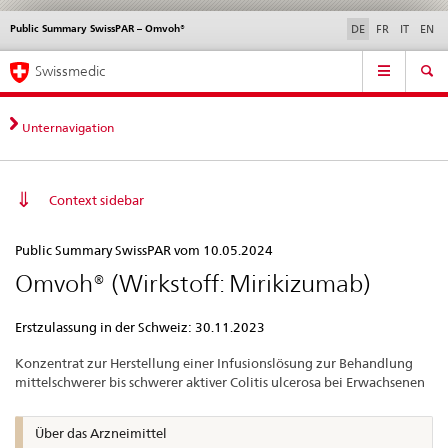
Public Summary SwissPAR – Omvoh®
Sprachwahl
Service
DE
FR
IT
EN
navigation
Direktnavigation
Hauptnavigation
News & Updates
Recht | Normen
Kontakt | Support & Hilfe
Swissmedic
News,
Rechtsgrundlagen,
Kontakt
Unternavigation
Context sidebar
Public
Public Summary SwissPAR vom 10.05.2024
Summary
Omvoh® (Wirkstoff: Mirikizumab)
SwissPAR
–
Erstzulassung in der Schweiz: 30.11.2023
Omvoh®
Konzentrat zur Herstellung einer Infusionslösung zur Behandlung
mittelschwerer bis schwerer aktiver Colitis ulcerosa bei Erwachsenen
Über das Arzneimittel