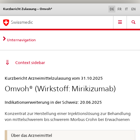
Kurzbericht Zulassung – Omvoh®
Sprachwahl
Service
DE
FR
IT
EN
navigation
Direktnavigation
Hauptnavigation
News & Updates
Recht | Normen
Kontakt | Support & Hilfe
Swissmedic
News,
Rechtsgrundlagen,
Kontakt
Unternavigation
Context sidebar
Kurzbericht
Kurzbericht Arzneimittelzulassung vom 31.10.2025
Zulassung
Omvoh® (Wirkstoff: Mirikizumab)
–
Omvoh®
Indikationserweiterung in der Schweiz: 20.06.2025
Konzentrat zur Herstellung einer Injektionslösung zur Behandlung
von mittelschwerem bis schwerem Morbus Crohn bei Erwachsenen
Über das Arzneimittel