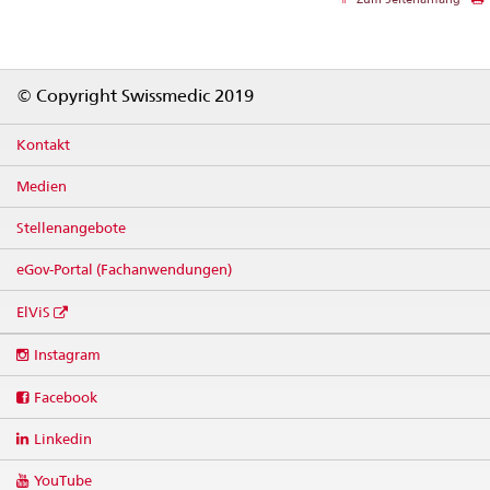
Footer
© Copyright Swissmedic 2019
Kontakt
Medien
Stellenangebote
eGov-Portal (Fachanwendungen)
ElViS
Social
Instagram
media
links
Facebook
Linkedin
YouTube