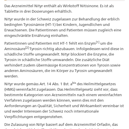
Das Arzneimittel Nityr enthält als Wirkstoff Nitisinone. Es ist als
Tablette in drei Dosierungen erhältlich.
Nityr wurde in der Schweiz zugelassen zur Behandlung der erblich
bedingten Tyrosinämie (HT-1) bei Kindern, Jugendlichen und
Erwachsenen. Die Patientinnen und Patienten müssen zugleich eine
eingeschränkte Ernährung einhalten.
[1]
Patientinnen und Patienten mit HT-1 fehlt ein Enzym
um die
[2]
Aminosäure
Tyrosin richtig abzubauen. Infolgedessen wird diese in
schädliche Stoffe umgewandelt. Nityr blockiert die Enzyme, die
Tyrosin in schädliche Stoffe umwandeln. Die zusätzliche Diät
verhindert zudem übermässige Konzentrationen von Tyrosin sowie
anderen Aminosäuren, die im Körper zu Tyrosin umgewandelt
werden.
bis
Nityr wurde gemäss Art. 14 Abs. 1 Bst. a
des Heilmittelgesetzes
(HMG) vereinfacht zugelassen. Das Heilmittelgesetz sieht vor, dass
bestimmte Kategorien von Arzneimitteln nach einem vereinfachten
Verfahren zugelassen werden können, wenn dies mit den
Anforderungen an Qualität, Sicherheit und Wirksamkeit vereinbar ist
und weder Interessen der Schweiz noch internationale
Verpflichtungen entgegenstehen.
Die Zulassung von Nityr basiert auf dem Arzneimittel Orfadin, das