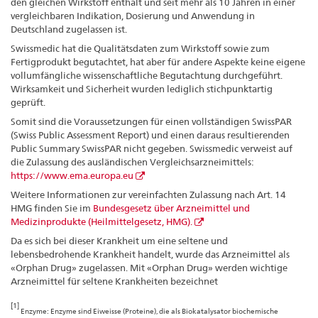
den gleichen Wirkstoff enthält und seit mehr als 10 Jahren in einer
vergleichbaren Indikation, Dosierung und Anwendung in
Deutschland zugelassen ist.
Swissmedic hat die Qualitätsdaten zum Wirkstoff sowie zum
Fertigprodukt begutachtet, hat aber für andere Aspekte keine eigene
vollumfängliche wissenschaftliche Begutachtung durchgeführt.
Wirksamkeit und Sicherheit wurden lediglich stichpunktartig
geprüft.
Somit sind die Voraussetzungen für einen vollständigen SwissPAR
(Swiss Public Assessment Report) und einen daraus resultierenden
Public Summary SwissPAR nicht gegeben. Swissmedic verweist auf
die Zulassung des ausländischen Vergleichsarzneimittels:
https://www.ema.europa.eu
Weitere Informationen zur vereinfachten Zulassung nach Art. 14
HMG finden Sie im
Bundesgesetz über Arzneimittel und
Medizinprodukte (Heilmittelgesetz, HMG).
Da es sich bei dieser Krankheit um eine seltene und
lebensbedrohende Krankheit handelt, wurde das Arzneimittel als
«Orphan Drug» zugelassen. Mit «Orphan Drug» werden wichtige
Arzneimittel für seltene Krankheiten bezeichnet
[1]
Enzyme: Enzyme sind Eiweisse (Proteine), die als Biokatalysator biochemische