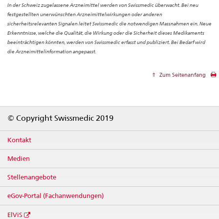
In der Schweiz zugelassene Arzneimittel werden von Swissmedic überwacht. Bei neu
festgestellten unerwünschten Arzneimittelwirkungen oder anderen
sicherheitsrelevanten Signalen leitet Swissmedic die notwendigen Massnahmen ein. Neue
Erkenntnisse, welche die Qualität, die Wirkung oder die Sicherheit dieses Medikaments
beeinträchtigen könnten, werden von Swissmedic erfasst und publiziert. Bei Bedarf wird
die Arzneimittelinformation angepasst.
Zum Seitenanfang
Footer
© Copyright Swissmedic 2019
Kontakt
Medien
Stellenangebote
eGov-Portal (Fachanwendungen)
ElViS