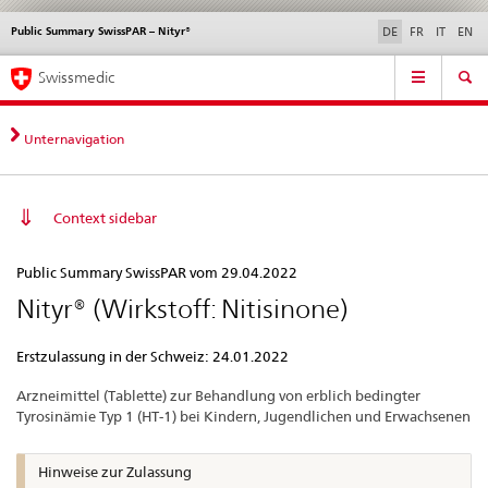
Public Summary SwissPAR – Nityr®
Sprachwahl
Service
DE
FR
IT
EN
navigation
Direktnavigation
Hauptnavigation
News & Updates
Recht | Normen
Kontakt | Support & Hilfe
Swissmedic
News,
Rechtsgrundlagen,
Kontakt
Unternavigation
Context sidebar
Public
Public Summary SwissPAR vom 29.04.2022
Summary
Nityr® (Wirkstoff: Nitisinone)
SwissPAR
–
Erstzulassung in der Schweiz: 24.01.2022
Nityr®
Arzneimittel (Tablette) zur Behandlung von erblich bedingter
Tyrosinämie Typ 1 (HT-1) bei Kindern, Jugendlichen und Erwachsenen
Hinweise zur Zulassung