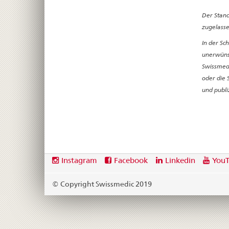
Der Stand
zugelasse
In der Sc
unerwünsc
Swissmedi
oder die 
und publi
Footer
Social
Instagram
Facebook
Linkedin
You
media
links
© Copyright Swissmedic 2019