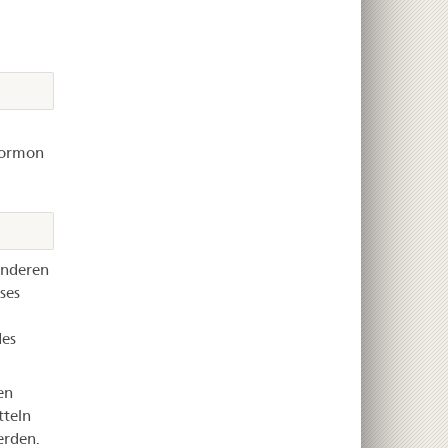
hormon
anderen
ses
des
en
teln
erden.