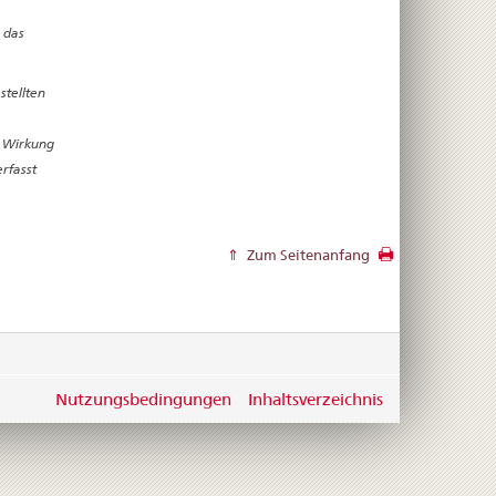
 das
stellten
e Wirkung
rfasst
Zum Seitenanfang
Nutzungsbedingungen
Inhaltsverzeichnis