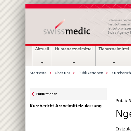
Schweizerische
Institut suiss
Istituto svizze
Swiss Agency 
Hauptnavigation
Aktuell
Humanarzneimittel
Tierarzneimittel
Breadcrumb
Startseite
Über uns
Publikationen
Kurzberich
Zurück
Publikationen
Pub
zu
Public
Kurzbericht Arzneimittelzulassung
Su
Nge
Swi
Erstzul