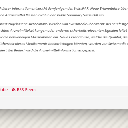
 dieser Information entspricht demjenigen des SwissPAR. Neue Erkenntnisse über
ne Arzneimittel fliessen nicht in den Public Summary SwissPAR ein.
hweiz zugelassene Arzneimittel werden von Swissmedic überwacht. Bei neu festge
hten Arzneimittelwirkungen oder anderen sicherheitsrelevanten Signalen leitet
c die notwendigen Massnahmen ein. Neue Erkenntnisse, welche die Qualität, di
Sicherheit dieses Medikaments beeinträchtigen könnten, werden von Swissmedic e
ziert. Bei Bedarf wird die Arzneimittelinformation angepasst.
Tube
RSS Feeds