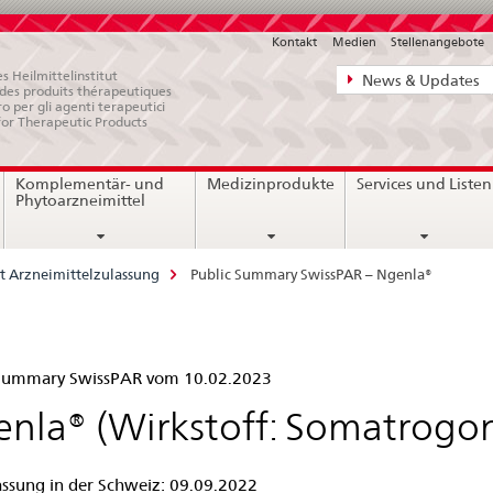
Kontakt
Medien
Stellenangebote
Direktnavigat
s Heilmittelinstitut
News & Updates
e des produits thérapeutiques
News,
ro per gli agenti terapeutici
for Therapeutic Products
Rechtsgrundl
Kontakt
Komplementär- und
Medizinprodukte
Services und Listen
Phytoarzneimittel
t Arzneimittelzulassung
Public Summary SwissPAR – Ngenla®
lic
 Summary SwissPAR vom 10.02.2023
mmary
nla® (Wirkstoff: Somatrogo
ssPAR
assung in der Schweiz: 09.09.2022