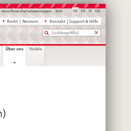
DE
FR
IT
EN
eGov-Portal (Fachanwendungen)
ElViS
ion
Recht | Normen
Kontakt | Support & Hilfe
Standard-
Eingabefenster
agen,
für
Suche
Eingabefenster
die
für
current
Über uns
Visible
Suche
die
page
Suche
n)