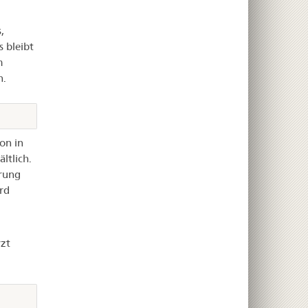
,
 bleibt
m
n.
on in
ltlich.
erung
rd
zt