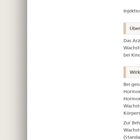
–
Injekti
Ng
Über
Das Arz
Wachst
bei Kin
Wir
Bei ges
Hormon
Hormon 
Wachstu
Körpers
Zur Be
Wachst
(Standa