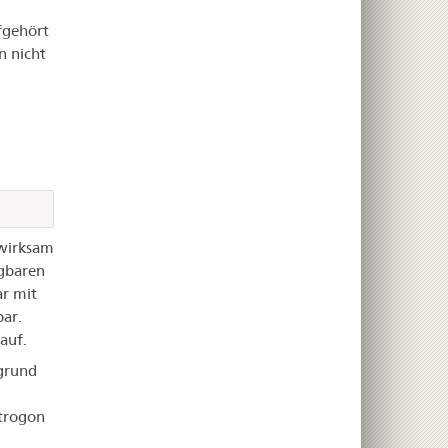
fgehört
n nicht
 wirksam
ügbaren
r mit
ar.
auf.
grund
trogon