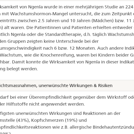
ksamkeit von Ngenla wurde in einer mehrjährigen Studie an 224
n mit Wachstumshormon-Mangel untersucht, die zum Zeitpunkt 
eintritts zwischen 2.5 Jahren und 10 Jahren (Mädchen) bzw. 11 
) alt waren. Die Patientinnen und Patienten erhielten entweder
lich Ngenla oder die Standardtherapie, d.h. täglich Wachstums
den Gruppen zeigten keine Unterschiede bei der
msgeschwindigkeit nach 6 bzw. 12 Monaten. Auch andere Indi
 Wachstum, wie die Knochenreifung, waren bei Kindern beider 
chbar. Damit konnte die Wirksamkeit von Ngenla in dieser Indika
ng belegt werden.
ichtsmassnahmen, unerwünschte Wirkungen & Risiken
darf bei einer Überempfindlichkeit gegenüber dem Wirkstoff od
er Hilfsstoffe nicht angewendet werden.
figsten unerwünschten Wirkungen sind Reaktionen an der
onsstelle (43%), Kopfschmerzen (19%) und
findlichkeitsreaktionen wie z.B. allergische Bindehautentzünd
(19%).