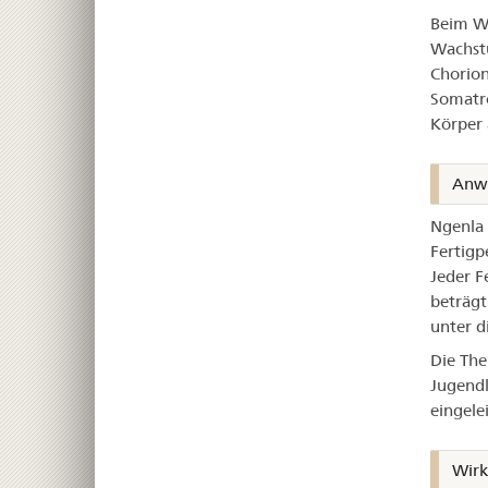
Beim Wi
Wachst
Chorion
Somatr
Körper 
Anw
Ngenla 
Fertigp
Jeder F
beträgt
unter d
Die The
Jugend
eingele
Wirk