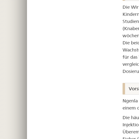
Die Wir
Kinder
Studien
(Knaben
wöchent
Die bei
Wachstu
für das
verglei
Dosieru
Vors
Ngenla 
einem d
Die häu
Injekti
Überemp
Fieber 