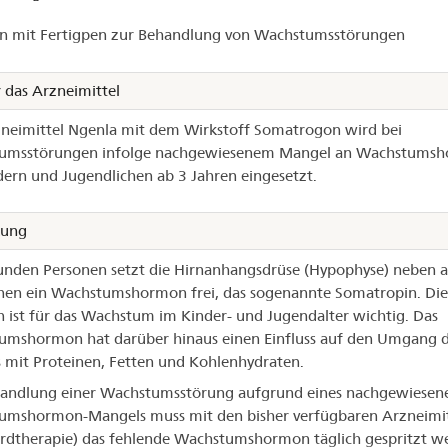
on mit Fertigpen zur Behandlung von Wachstumsstörungen
enla®
 das Arzneimittel
neimittel Ngenla mit dem Wirkstoff Somatrogon wird bei
umsstörungen infolge nachgewiesenem Mangel an Wachstums
dern und Jugendlichen ab 3 Jahren eingesetzt.
kung
unden Personen setzt die Hirnanhangsdrüse (Hypophyse) neben 
en ein Wachstumshormon frei, das sogenannte Somatropin. Die
ist für das Wachstum im Kinder- und Jugendalter wichtig. Das
mshormon hat darüber hinaus einen Einfluss auf den Umgang 
 mit Proteinen, Fetten und Kohlenhydraten.
handlung einer Wachstumsstörung aufgrund eines nachgewiesen
umshormon-Mangels muss mit den bisher verfügbaren Arzneimit
rdtherapie) das fehlende Wachstumshormon täglich gespritzt w