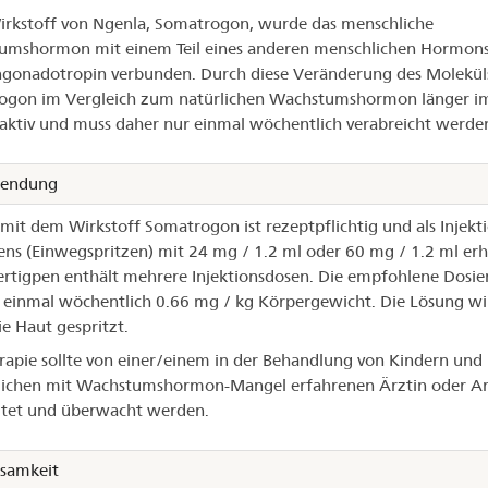
rkstoff von Ngenla, Somatrogon, wurde das menschliche
umshormon mit einem Teil eines anderen menschlichen Hormons
gonadotropin verbunden. Durch diese Veränderung des Moleküls
ogon im Vergleich zum natürlichen Wachstumshormon länger i
aktiv und muss daher nur einmal wöchentlich verabreicht werde
endung
mit dem Wirkstoff Somatrogon ist rezeptpflichtig und als Injekti
ens (Einwegspritzen) mit 24 mg / 1.2 ml oder 60 mg / 1.2 ml erhä
ertigpen enthält mehrere Injektionsdosen. Die empfohlene Dosi
 einmal wöchentlich 0.66 mg / kg Körpergewicht. Die Lösung wi
ie Haut gespritzt.
rapie sollte von einer/einem in der Behandlung von Kindern und
lichen mit Wachstumshormon-Mangel erfahrenen Ärztin oder Ar
itet und überwacht werden.
samkeit