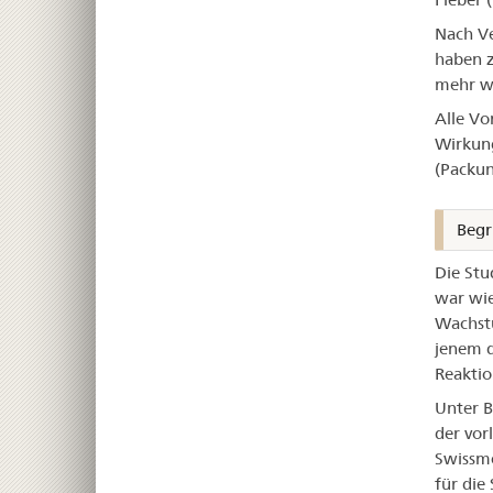
Nach Ve
haben z
mehr wi
Alle Vo
Wirkung
(Packun
Begr
Die Stu
war wie
Wachstu
jenem d
Reaktio
Unter B
der vor
Swissme
für die