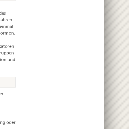
des
Jahren
 einmal
hormon.
katoren
Gruppen
tion und
er
ung oder