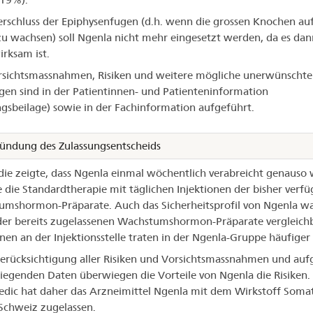
rschluss der Epiphysenfugen (d.h. wenn die grossen Knochen au
u wachsen) soll Ngenla nicht mehr eingesetzt werden, da es dan
rksam ist.
rsichtsmassnahmen, Risiken und weitere mögliche unerwünschte
en sind in der Patientinnen- und Patienteninformation
gsbeilage) sowie in der Fachinformation aufgeführt.
ündung des Zulassungsentscheids
die zeigte, dass Ngenla einmal wöchentlich verabreicht genauso
 die Standardtherapie mit täglichen Injektionen der bisher verf
mshormon-Präparate. Auch das Sicherheitsprofil von Ngenla wa
er bereits zugelassenen Wachstumshormon-Präparate vergleichb
nen an der Injektionsstelle traten in der Ngenla-Gruppe häufiger 
erücksichtigung aller Risiken und Vorsichtsmassnahmen und auf
liegenden Daten überwiegen die Vorteile von Ngenla die Risiken.
dic hat daher das Arzneimittel Ngenla mit dem Wirkstoff Soma
 Schweiz zugelassen.