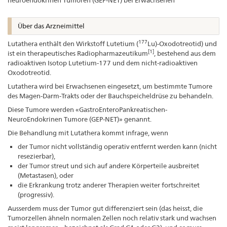
neuroendokrinen Tumoren (GEP‑NET) bei Erwachsenen
Über das Arzneimittel
177
Lutathera enthält den Wirkstoff Lutetium (
Lu)-Oxodotreotid) und
[1]
ist ein therapeutisches Radiopharmazeutikum
, bestehend aus dem
radioaktiven Isotop Lutetium-177 und dem nicht-radioaktiven
Oxodotreotid.
Lutathera wird bei Erwachsenen eingesetzt, um bestimmte Tumore
des Magen-Darm-Trakts oder der Bauchspeicheldrüse zu behandeln.
Diese Tumore werden «GastroEnteroPankreatischen-
NeuroEndokrinen Tumore (GEP-NET)» genannt.
Die Behandlung mit Lutathera kommt infrage, wenn
der Tumor nicht vollständig operativ entfernt werden kann (nicht
resezierbar),
der Tumor streut und sich auf andere Körperteile ausbreitet
(Metastasen), oder
die Erkrankung trotz anderer Therapien weiter fortschreitet
(progressiv).
Ausserdem muss der Tumor gut differenziert sein (das heisst, die
Tumorzellen ähneln normalen Zellen noch relativ stark und wachsen