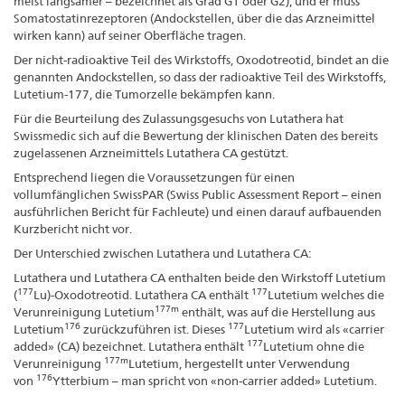
meist langsamer – bezeichnet als Grad G1 oder G2), und er muss
Somatostatinrezeptoren (Andockstellen, über die das Arzneimittel
wirken kann) auf seiner Oberfläche tragen.
Der nicht-radioaktive Teil des Wirkstoffs, Oxodotreotid, bindet an die
genannten Andockstellen, so dass der radioaktive Teil des Wirkstoffs,
Lutetium-177, die Tumorzelle bekämpfen kann.
Für die Beurteilung des Zulassungsgesuchs von Lutathera hat
Swissmedic sich auf die Bewertung der klinischen Daten des bereits
zugelassenen Arzneimittels Lutathera CA gestützt.
Entsprechend liegen die Voraussetzungen für einen
vollumfänglichen SwissPAR (Swiss Public Assessment Report – einen
ausführlichen Bericht für Fachleute) und einen darauf aufbauenden
Kurzbericht nicht vor.
Der Unterschied zwischen Lutathera und Lutathera CA:
Lutathera und Lutathera CA enthalten beide den Wirkstoff Lutetium
177
177
(
Lu)-Oxodotreotid. Lutathera CA enthält
Lutetium welches die
177m
Verunreinigung Lutetium
enthält, was auf die Herstellung aus
176
177
Lutetium
zurückzuführen ist. Dieses
Lutetium wird als «carrier
177
added» (CA) bezeichnet. Lutathera enthält
Lutetium ohne die
177m
Verunreinigung
Lutetium, hergestellt unter Verwendung
176
von
Ytterbium – man spricht von «non-carrier added» Lutetium.