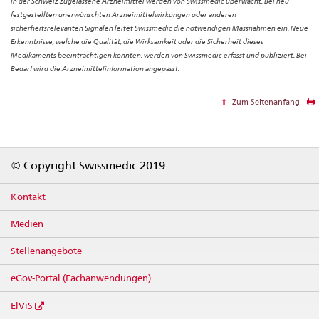
In der Schweiz zugelassene Arzneimittel werden von Swissmedic überwacht. Bei neu
festgestellten unerwünschten Arzneimittelwirkungen oder anderen
sicherheitsrelevanten Signalen leitet Swissmedic die notwendigen Massnahmen ein. Neue
Erkenntnisse, welche die Qualität, die Wirksamkeit oder die Sicherheit dieses
Medikaments beeinträchtigen könnten, werden von Swissmedic erfasst und publiziert. Bei
Bedarf wird die Arzneimittelinformation angepasst.
Zum Seitenanfang
Footer
© Copyright Swissmedic 2019
Kontakt
Medien
Stellenangebote
eGov-Portal (Fachanwendungen)
ElViS