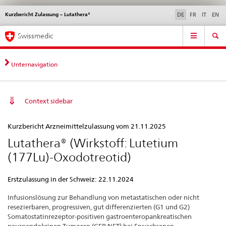
Kurzbericht Zulassung – Lutathera®
Sprachwahl
Service
DE
FR
IT
EN
navigation
Direktnavigation
Hauptnavigation
News & Updates
Recht | Normen
Kontakt | Support & Hilfe
Swissmedic
News,
Rechtsgrundlagen,
Kontakt
Unternavigation
Context sidebar
Kurzbericht
Kurzbericht Arzneimittelzulassung vom 21.11.2025
Zulassung
Lutathera® (Wirkstoff: Lutetium
–
(177Lu)-Oxodotreotid)
Lutathera®
Erstzulassung in der Schweiz: 22.11.2024
Infusionslösung zur Behandlung von metastatischen oder nicht
resezierbaren, progressiven, gut differenzierten (G1 und G2)
Somatostatinrezeptor-positiven gastroenteropankreatischen