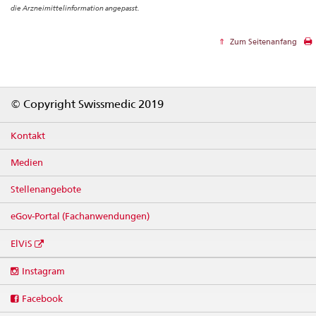
die Arzneimittelinformation angepasst.
Zum Seitenanfang
Footer
© Copyright Swissmedic 2019
Kontakt
Medien
Stellenangebote
eGov-Portal (Fachanwendungen)
ElViS
Social
Instagram
media
links
Facebook