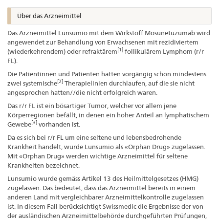
Über das Arzneimittel
Das Arzneimittel Lunsumio mit dem Wirkstoff Mosunetuzumab wird
angewendet zur Behandlung von Erwachsenen mit rezidiviertem
[1]
(wiederkehrendem) oder refraktärem
follikulärem Lymphom (r/r
FL).
Die Patientinnen und Patienten hatten vorgängig schon mindestens
[2]
zwei systemische
Therapielinien durchlaufen, auf die sie nicht
angesprochen hatten//die nicht erfolgreich waren.
Das r/r FL ist ein bösartiger Tumor, welcher vor allem jene
Körperregionen befällt, in denen ein hoher Anteil an lymphatischem
[3]
Gewebe
vorhanden ist.
Da es sich bei r/r FL um eine seltene und lebensbedrohende
Krankheit handelt, wurde Lunsumio als «Orphan Drug» zugelassen.
Mit «Orphan Drug» werden wichtige Arzneimittel für seltene
Krankheiten bezeichnet.
Lunsumio wurde gemäss Artikel 13 des Heilmittelgesetzes (HMG)
zugelassen. Das bedeutet, dass das Arzneimittel bereits in einem
anderen Land mit vergleichbarer Arzneimittelkontrolle zugelassen
ist. In diesem Fall berücksichtigt Swissmedic die Ergebnisse der von
der ausländischen Arzneimittelbehörde durchgeführten Prüfungen,