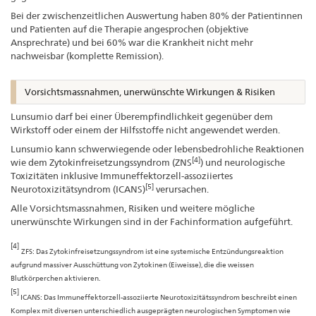
Bei der zwischenzeitlichen Auswertung haben 80% der Patientinnen
und Patienten auf die Therapie angesprochen (objektive
Ansprechrate) und bei 60% war die Krankheit nicht mehr
nachweisbar (komplette Remission).
Vorsichtsmassnahmen, unerwünschte Wirkungen & Risiken
Lunsumio darf bei einer Überempfindlichkeit gegenüber dem
Wirkstoff oder einem der Hilfsstoffe nicht angewendet werden.
Lunsumio kann schwerwiegende oder lebensbedrohliche Reaktionen
[4]
wie dem Zytokinfreisetzungssyndrom (ZNS
) und neurologische
Toxizitäten inklusive Immuneffektorzell-assoziiertes
[5]
Neurotoxizitätsyndrom (ICANS)
verursachen.
Alle Vorsichtsmassnahmen, Risiken und weitere mögliche
unerwünschte Wirkungen sind in der Fachinformation aufgeführt.
[4]
ZFS: Das Zytokinfreisetzungssyndrom ist eine systemische Entzündungsreaktion
aufgrund massiver Ausschüttung von Zytokinen (Eiweisse), die die weissen
Blutkörperchen aktivieren.
[5]
ICANS: Das Immuneffektorzell-assoziierte Neurotoxizitätssyndrom beschreibt einen
Komplex mit diversen unterschiedlich ausgeprägten neurologischen Symptomen wie