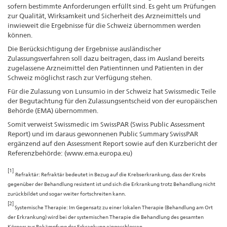
sofern bestimmte Anforderungen erfüllt sind. Es geht um Prüfungen
zur Qualität, Wirksamkeit und Sicherheit des Arzneimittels und
inwieweit die Ergebnisse für die Schweiz übernommen werden
können.
Die Berücksichtigung der Ergebnisse ausländischer
Zulassungsverfahren soll dazu beitragen, dass im Ausland bereits
zugelassene Arzneimittel den Patientinnen und Patienten in der
Schweiz möglichst rasch zur Verfügung stehen.
Für die Zulassung von Lunsumio in der Schweiz hat Swissmedic Teile
der Begutachtung für den Zulassungsentscheid von der europäischen
Behörde (EMA) übernommen.
Somit verweist Swissmedic im SwissPAR (Swiss Public Assessment
Report) und im daraus gewonnenen Public Summary SwissPAR
ergänzend auf den Assessment Report sowie auf den Kurzbericht der
Referenzbehörde: (www.ema.europa.eu)
[1]
Refraktär: Refraktär bedeutet in Bezug auf die Krebserkrankung, dass der Krebs
gegenüber der Behandlung resistent ist und sich die Erkrankung trotz Behandlung nicht
zurückbildet und sogar weiter fortschreiten kann.
[2]
Systemische Therapie: Im Gegensatz zu einer lokalen Therapie (Behandlung am Ort
der Erkrankung) wird bei der systemischen Therapie die Behandlung des gesamten
Körpers zur Bekämpfung der Erkrankung eingeschlossen.