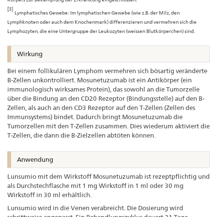
[3]
Lymphatisches Gewebe: Im lymphatischen Gewebe (wie z.B. der Milz, den
Lymphknoten oder auch dem Knochenmark) differenzieren und vermehren sich die
Lymphozyten, die eine Untergruppe der Leukozyten (weissen Blutkörperchen) sind.
Wirkung
Bei einem follikulären Lymphom vermehren sich bösartig veränderte
B-Zellen unkontrolliert. Mosunetuzumab ist ein Antikörper (ein
immunologisch wirksames Protein), das sowohl an die Tumorzelle
über die Bindung an den CD20 Rezeptor (Bindungsstelle) auf den B-
Zellen, als auch an den CD3 Rezeptor auf den T-Zellen (Zellen des
Immunsystems) bindet. Dadurch bringt Mosunetuzumab die
Tumorzellen mit den T-Zellen zusammen. Dies wiederum aktiviert die
T-Zellen, die dann die B-Zielzellen abtöten können.
Anwendung
Lunsumio mit dem Wirkstoff Mosunetuzumab ist rezeptpflichtig und
als Durchstechflasche mit 1 mg Wirkstoff in 1 ml oder 30 mg
Wirkstoff in 30 ml erhältlich.
Lunsumio wird in die Venen verabreicht. Die Dosierung wird
schrittweise angepasst. Ein Behandlungszyklus dauert 21 Tage.