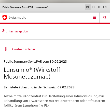
Public Summary SwissPAR – Lunsumio®
Sprachwahl
Service
DE
FR
IT
EN
navigation
Direktnavigation
Hauptnavigation
News & Updates
Recht | Normen
Kontakt | Support & Hilfe
Swissmedic
News,
Rechtsgrundlagen,
Kontakt
Unternavigation
Context sidebar
Public
Public Summary SwissPAR vom 30.06.2023
Summary
Lunsumio® (Wirkstoff:
SwissPAR
Mosunetuzumab)
–
Lunsumio®
Befristete Zulassung in der Schweiz: 09.02.2023
Arzneimittel (Konzentrat zur Herstellung einer Infusionslösung) zur
Behandlung von Erwachsenen mit rezidivierendem oder refraktärem
follikulärem Lymphom (r/r FL)