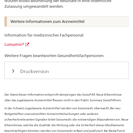
Nutzen-Risiko-Beurteilung der Resultate in eine ordentliche
Zulassung umgewandelt werden.
Weitere Informationen zum Arzneimittel
Information für medizinisches Fachpersonal:
Lunsumio®
Weitere Fragen beantworten Gesundheitsfachpersonen.
Druckversion
Der Stand dieser Information entspricht demjenigen des SwissPAR. Neue Erkenntnisse
über das zugelassene Arzneimittel fliessen nicht in den Public Summary SwissPAR ein.
In der Schweiz zugelassene Arzneimittel werden von Swissmedic überwacht. Bei neu
festgestellten unerwünschten Arzneimittelwirkungen oder anderen
sicherheitsrelevanten Signalen leitet Swissmedic die notwendigen Massnahmen ein. Neue
Erkenntnisse, welche die Qualität, die Wirkung oder die Sicherheit dieses Medikaments
beeinträchtigen könnten, werden von Swissmedic erfasst und publiziert. Bei Bedarf wird