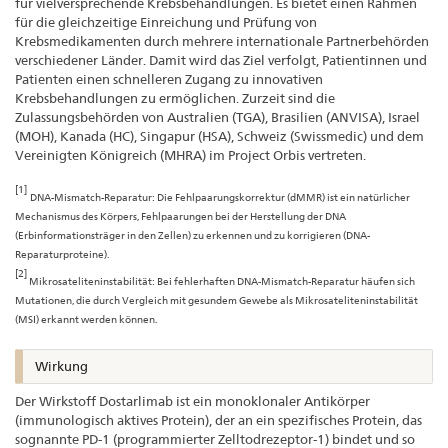
für vielversprechende Krebsbehandlungen. Es bietet einen Rahmen
für die gleichzeitige Einreichung und Prüfung von
Krebsmedikamenten durch mehrere internationale Partnerbehörden
verschiedener Länder. Damit wird das Ziel verfolgt, Patientinnen und
Patienten einen schnelleren Zugang zu innovativen
Krebsbehandlungen zu ermöglichen. Zurzeit sind die
Zulassungsbehörden von Australien (TGA), Brasilien (ANVISA), Israel
(MOH), Kanada (HC), Singapur (HSA), Schweiz (Swissmedic) und dem
Vereinigten Königreich (MHRA) im Project Orbis vertreten.
[1]
DNA-Mismatch-Reparatur: Die Fehlpaarungskorrektur (dMMR) ist ein natürlicher
Mechanismus des Körpers, Fehlpaarungen bei der Herstellung der DNA
(Erbinformationsträger in den Zellen) zu erkennen und zu korrigieren (DNA-
Reparaturproteine).
[2]
Mikrosateliteninstabilität: Bei fehlerhaften DNA-Mismatch-Reparatur häufen sich
Mutationen, die durch Vergleich mit gesundem Gewebe als Mikrosateliteninstabilität
(MSI) erkannt werden können.
Wirkung
Der Wirkstoff Dostarlimab ist ein monoklonaler Antikörper
(immunologisch aktives Protein), der an ein spezifisches Protein, das
sognannte PD-1 (programmierter Zelltodrezeptor-1) bindet und so