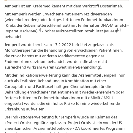
Jemperli ist ein Krebsmedikament mit dem Wirkstoff Dostarlimab.
Mit Jemperli werden Erwachsene mit einem rezidivierenden
(wiederkehrenden) oder fortgeschrittenen Endometriumkarzinom
(Krebs der Gebärmutterschleimhaut) mit fehlerhafter DNA-Mismatch-
[1]
[2]
Reparatur (dMMR)
/ hoher Mikrosatelliteninstabilität (MSI-H)
behandelt.
Jemperli wurde bereits am 17.2.2022 befristet zugelassen als
Monotherapie für die Behandlung von erwachsenen Patientinnen,
die zuvor bereits mit anderen Medikamenten gegen das
Endometriumkarzinom behandelt wurden, die aber nicht
ausreichend wirksam waren (Zweitlinien-Behandlung).
Mit der Indikationserweiterung kann das Arzneimittel Jemperli nun
auch als Erstlinien-Behandlung in Kombination mit einer
Carboplatin- und Paclitaxel-haltigen Chemotherapie für die
Behandlung erwachsener Patientinnen mit wiederkehrendem oder
fortgeschrittenem Endometriumkarzinom mit dMMR / MSI-H
eingesetzt werden, die ein hohes Risiko für eine wiederkehrende
Erkrankung aufweisen.
Die Indikationserweiterung für Jemperli wurde im Rahmen des
«Project Orbis» regulär zugelassen. Project Orbis ist ein von der US-
amerikanischen Arzneimittelbehörde FDA koordiniertes Programm