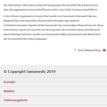
Der Stand dieser Information entspricht demjenigen des SwissPAR. Neue Erkenntnisse
über das zugelassene Arzneimittel fliessen nicht in den Public Summary SwissPAR ein.
In der Schweiz zugelassene Arzneimittel werden von Swissmedic überwacht. Bei neu
festgestellten unerwünschten Arzneimittelwirkungen oder anderen
sicherheitsrelevanten Signalen leitet Swissmedic die notwendigen Massnahmen ein. Neue
Erkenntnisse, welche die Qualität, die Wirkung oder die Sicherheit dieses Medikaments
beeinträchtigen könnten, werden von Swissmedic erfasst und publiziert. Bei Bedarf wird
die Arzneimittelinformation angepasst.
Zum Seitenanfang
Footer
© Copyright Swissmedic 2019
Kontakt
Medien
Stellenangebote