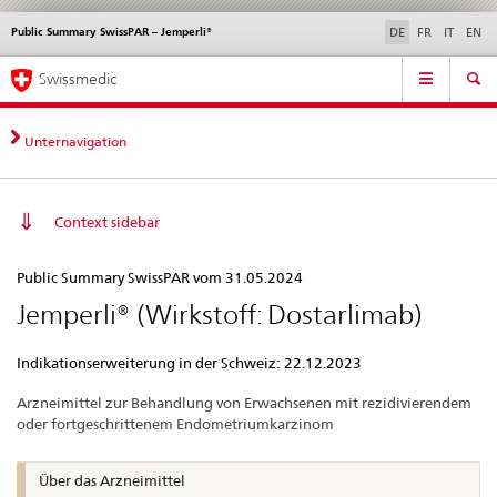
Public Summary SwissPAR – Jemperli®
Sprachwahl
Service
DE
FR
IT
EN
navigation
Direktnavigation
Hauptnavigation
News & Updates
Recht | Normen
Kontakt | Support & Hilfe
Swissmedic
News,
Rechtsgrundlagen,
Kontakt
Unternavigation
Context sidebar
Public
Public Summary SwissPAR vom 31.05.2024
Summary
Jemperli® (Wirkstoff: Dostarlimab)
SwissPAR
–
Indikationserweiterung in der Schweiz: 22.12.2023
Jemperli®
Arzneimittel zur Behandlung von Erwachsenen mit rezidivierendem
oder fortgeschrittenem Endometriumkarzinom
Über das Arzneimittel