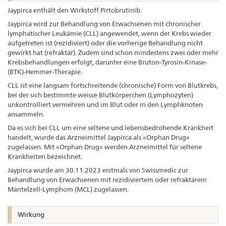
Jaypirca enthält den Wirkstoff Pirtobrutinib.
Jaypirca wird zur Behandlung von Erwachsenen mit chronischer
lymphatischer Leukämie (CLL) angewendet, wenn der Krebs wieder
aufgetreten ist (rezidiviert) oder die vorherige Behandlung nicht
gewirkt hat (refraktär). Zudem sind schon mindestens zwei oder mehr
Krebsbehandlungen erfolgt, darunter eine Bruton-Tyrosin-Kinase-
(BTK)-Hemmer-Therapie.
CLL ist eine langsam fortschreitende (chronische) Form von Blutkrebs,
bei der sich bestimmte weisse Blutkörperchen (Lymphozyten)
unkontrolliert vermehren und im Blut oder in den Lymphknoten
ansammeln.
Da es sich bei CLL um eine seltene und lebensbedrohende Krankheit
handelt, wurde das Arzneimittel Jaypirca als «Orphan Drug»
zugelassen. Mit «Orphan Drug» werden Arzneimittel für seltene
Krankheiten bezeichnet.
Jaypirca wurde am 30.11.2023 erstmals von Swissmedic zur
Behandlung von Erwachsenen mit rezidiviertem oder refraktärem
Mantelzell-Lymphom (MCL) zugelassen.
Wirkung