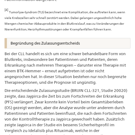
[4]
Tumorlyse-Syndrom (TLS) bezeichnet eine Komplikation, die auftreten kann, wenn
viele Krebszellen sehr schnell zerstört werden. Dabei gelangen ungewöhnlich hohe
Mengen chemischer Abbauprodukte in den Blutkreislauf, was zu Veränderungen der
Nierenfunktion, Herzrhythmusstörungen oder Krampfanfällen führen kann.
Begründung des Zulassungsentscheids
Bei der CLL handelt es sich um eine schwer behandelbare Form von
Blutkrebs, insbesondere bei Patientinnen und Patienten, deren
Erkrankung nach mehreren Therapien – darunter eine Therapie mit
einem BTK-Hemmer – erneut aufgetreten ist oder nicht
angesprochen hat. In dieser Situation bestehen nur noch begrenzte
Therapieoptionen, und die Prognose ist ungünstig.
Die entscheidende Zulassungsstudie (BRUIN CLL-321, Studie 20020)
zeigte, dass Jaypirca die Zeit bis zum Fortschreiten der Erkrankung
(PFS) verlängert. Zwar konnte kein Vorteil beim Gesamtüberleben
(OS) gezeigt werden, aber die Analyse wurde unter anderem durch
Patientinnen und Patienten beeinflusst, die nach dem Fortschreiten
von der Kontrolltherapie zu Jaypirca gewechselt haben. Zusätzlich
zeigte Jaypirca in der Studie ein besseres Sicherheitsprofil im
Vergleich zu Idelalisib plus Rituximab, welche in der