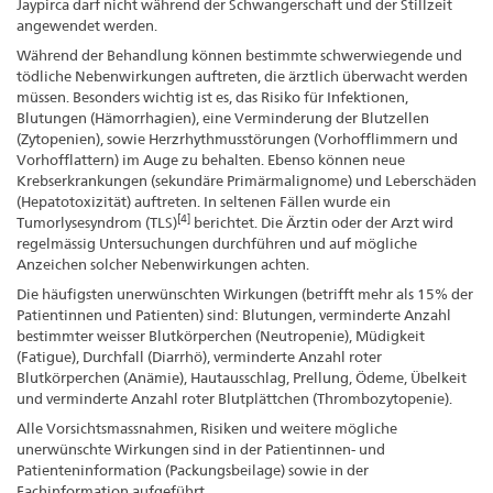
Jaypirca darf nicht während der Schwangerschaft und der Stillzeit
angewendet werden.
Während der Behandlung können bestimmte schwerwiegende und
tödliche Nebenwirkungen auftreten, die ärztlich überwacht werden
müssen. Besonders wichtig ist es, das Risiko für Infektionen,
Blutungen (Hämorrhagien), eine Verminderung der Blutzellen
(Zytopenien), sowie Herzrhythmusstörungen (Vorhofflimmern und
Vorhofflattern) im Auge zu behalten. Ebenso können neue
Krebserkrankungen (sekundäre Primärmalignome) und Leberschäden
(Hepatotoxizität) auftreten. In seltenen Fällen wurde ein
[4]
Tumorlysesyndrom (TLS)
berichtet. Die Ärztin oder der Arzt wird
regelmässig Untersuchungen durchführen und auf mögliche
Anzeichen solcher Nebenwirkungen achten.
Die häufigsten unerwünschten Wirkungen (betrifft mehr als 15% der
Patientinnen und Patienten) sind: Blutungen, verminderte Anzahl
bestimmter weisser Blutkörperchen (Neutropenie), Müdigkeit
(Fatigue), Durchfall (Diarrhö), verminderte Anzahl roter
Blutkörperchen (Anämie), Hautausschlag, Prellung, Ödeme, Übelkeit
und verminderte Anzahl roter Blutplättchen (Thrombozytopenie).
Alle Vorsichtsmassnahmen, Risiken und weitere mögliche
unerwünschte Wirkungen sind in der Patientinnen- und
Patienteninformation (Packungsbeilage) sowie in der
Fachinformation aufgeführt.