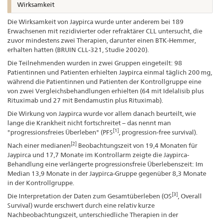
Wirksamkeit
Die Wirksamkeit von Jaypirca wurde unter anderem bei 189
Erwachsenen mit rezidivierter oder refraktärer CLL untersucht, die
zuvor mindestens zwei Therapien, darunter einen BTK-Hemmer,
erhalten hatten (BRUIN CLL-321, Studie 20020).
Die Teilnehmenden wurden in zwei Gruppen eingeteilt: 98
Patientinnen und Patienten erhielten Jaypirca einmal täglich 200 mg,
während die Patientinnen und Patienten der Kontrollgruppe eine
von zwei Vergleichsbehandlungen erhielten (64 mit Idelalisib plus
Rituximab und 27 mit Bendamustin plus Rituximab).
Die Wirkung von Jaypirca wurde vor allem danach beurteilt, wie
lange die Krankheit nicht fortschreitet – das nennt man
[1]
"progressionsfreies Überleben" (PFS
, progression-free survival).
[2]
Nach einer medianen
Beobachtungszeit von 19,4 Monaten für
Jaypirca und 17,7 Monate im Kontrollarm zeigte die Jaypirca-
Behandlung eine verlängerte progressionsfreie Überlebenszeit: Im
Median 13,9 Monate in der Jaypirca-Gruppe gegenüber 8,3 Monate
in der Kontrollgruppe.
[3]
Die Interpretation der Daten zum Gesamtüberleben (OS
, Overall
Survival) wurde erschwert durch eine relativ kurze
Nachbeobachtungszeit, unterschiedliche Therapien in der