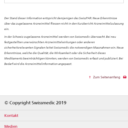
Der Stand dieser Information entspricht demjenigen des SwissPAR. Neue Erkenntnisse
über das zugelassene Arzneimittel fliessen nicht in den Kurzbericht Arzneimittelzulassung
ein.
In der Schweiz zugelassene Arzneimittel werden von Swissmedic überwacht. Bei neu
festgestellten unerwünschten Arzneimittelwirkungen oder anderen
sicherheitsrelevanten Signalen leitet Swissmedic die notwendigen Massnahmen ein. Neue
Erkenntnisse, welche die Qualität, die Wirksamkeit oder die Sicherheit dieses
Medikaments beeinträchtigen könnten, werden von Swissmedic erfasst und publiziert. Bei
Bedarf wird die Arzneimittelinformation angepasst.
Zum Seitenanfang
Footer
© Copyright Swissmedic 2019
Kontakt
Medien