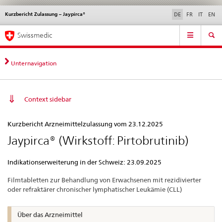
Kurzbericht Zulassung – Jaypirca®
Sprachwahl
Service
DE
FR
IT
EN
navigation
Direktnavigation
Hauptnavigation
News & Updates
Recht | Normen
Kontakt | Support & Hilfe
Swissmedic
News,
Rechtsgrundlagen,
Kontakt
Unternavigation
Context sidebar
Kurzbericht
Kurzbericht Arzneimittelzulassung vom 23.12.2025
Zulassung
Jaypirca® (Wirkstoff: Pirtobrutinib)
–
Jaypirca®
Indikationserweiterung in der Schweiz: 23.09.2025
Filmtabletten zur Behandlung von Erwachsenen mit rezidivierter
oder refraktärer chronischer lymphatischer Leukämie (CLL)
Über das Arzneimittel