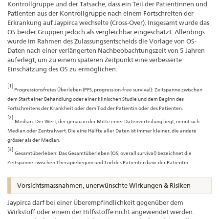
Kontrollgruppe und der Tatsache, dass ein Teil der Patientinnen und
Patienten aus der Kontrollgruppe nach einem Fortschreiten der
Erkrankung auf Jaypirca wechselte (Cross-Over). Insgesamt wurde das
OS beider Gruppen jedoch als vergleichbar eingeschätzt. Allerdings
wurde im Rahmen des Zulassungsentscheids die Vorlage von OS-
Daten nach einer verlängerten Nachbeobachtungszeit von 5 Jahren
auferlegt, um zu einem späteren Zeitpunkt eine verbesserte
Einschätzung des OS zu ermöglichen.
[1]
Progressionsfreies Überleben (PFS, progression-free survival): Zeitspanne zwischen
dem Start einer Behandlung oder einer klinischen Studie und dem Beginn des
Fortschreitens der Krankheit oder dem Tod der Patientin oder des Patienten.
[2]
Median: Der Wert, der genau in der Mitte einer Datenverteilung liegt, nennt sich
Median oder Zentralwert. Die eine Hälfte aller Daten ist immer kleiner, die andere
grösser als der Median.
[3]
Gesamtüberleben: Das Gesamtüberleben (OS, overall survival) bezeichnet die
Zeitspanne zwischen Therapiebeginn und Tod des Patienten bzw. der Patientin.
Vorsichtsmassnahmen, unerwünschte Wirkungen & Risiken
Jaypirca darf bei einer Überempfindlichkeit gegenüber dem
Wirkstoff oder einem der Hilfsstoffe nicht angewendet werden.