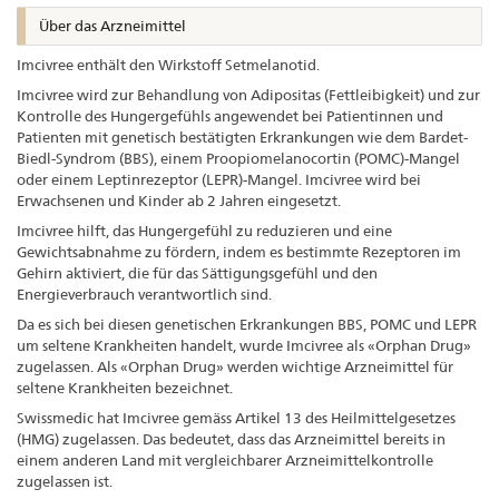
Über das Arzneimittel
Imcivree enthält den Wirkstoff Setmelanotid.
Imcivree wird zur Behandlung von Adipositas (Fettleibigkeit) und zur
Kontrolle des Hungergefühls angewendet bei Patientinnen und
Patienten mit genetisch bestätigten Erkrankungen wie dem Bardet-
Biedl-Syndrom (BBS), einem Proopiomelanocortin (POMC)-Mangel
oder einem Leptinrezeptor (LEPR)-Mangel. Imcivree wird bei
Erwachsenen und Kinder ab 2 Jahren eingesetzt.
Imcivree hilft, das Hungergefühl zu reduzieren und eine
Gewichtsabnahme zu fördern, indem es bestimmte Rezeptoren im
Gehirn aktiviert, die für das Sättigungsgefühl und den
Energieverbrauch verantwortlich sind.
Da es sich bei diesen genetischen Erkrankungen BBS, POMC und LEPR
um seltene Krankheiten handelt, wurde Imcivree als «Orphan Drug»
zugelassen. Als «Orphan Drug» werden wichtige Arzneimittel für
seltene Krankheiten bezeichnet.
Swissmedic hat Imcivree gemäss Artikel 13 des Heilmittelgesetzes
(HMG) zugelassen. Das bedeutet, dass das Arzneimittel bereits in
einem anderen Land mit vergleichbarer Arzneimittelkontrolle
zugelassen ist.