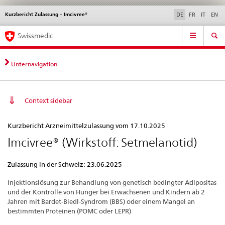
Kurzbericht Zulassung – Imcivree®
Sprachwahl
Service
DE
FR
IT
EN
navigation
Direktnavigation
Hauptnavigation
News & Updates
Recht | Normen
Kontakt | Support & Hilfe
Swissmedic
News,
Rechtsgrundlagen,
Kontakt
Unternavigation
Context sidebar
Kurzbericht
Kurzbericht Arzneimittelzulassung vom 17.10.2025
Zulassung
Imcivree® (Wirkstoff: Setmelanotid)
–
Imcivree®
Zulassung in der Schweiz: 23.06.2025
Injektionslösung zur
Behandlung von genetisch bedingter Adipositas
und der Kontrolle von Hunger bei Erwachsenen und Kindern ab 2
Jahren mit Bardet-Biedl-Syndrom (BBS) oder einem Mangel an
bestimmten Proteinen (POMC oder LEPR)