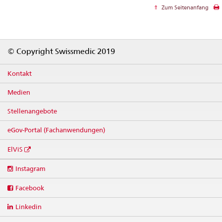
Zum Seitenanfang
Footer
© Copyright Swissmedic 2019
Kontakt
Medien
Stellenangebote
eGov-Portal (Fachanwendungen)
ElViS
Social
Instagram
media
links
Facebook
Linkedin