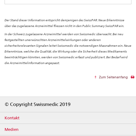
Der Stand dieser Information entspricht demjenigen des SwissPAR. Neue Erkenntnisse
über das zugelassene Arzneimittel fliessen nicht in den Public Summary SwissPAR ein.
In der Schweiz zugelassene Arzneimittel werden von Swissmedic überwacht. Bei neu
festgestellten unerwünschten Arzneimittelwirkungen oder anderen
sicherheitsrelevanten Signalen leitet Swissmedic die notwendigen Massnahmen ein. Neue
Erkenntnisse, welche die Qualität, die Wirkung oder die Sicherheit dieses Medikaments
beeinträchtigen könnten, werden von Swissmedic erfasst und publiziert. Bei Bedarf wird
die Arzneimittelinformation angepasst.
Zum Seitenanfang
Footer
© Copyright Swissmedic 2019
Kontakt
Medien