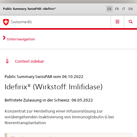
Public Summary SwissPAR –Idefirix®
Sprachwahl
Service
DE
FR
IT
EN
navigation
Direktnavigation
Hauptnavigation
News & Updates
Recht | Normen
Kontakt | Support & Hilfe
Swissmedic
News,
Rechtsgrundlagen,
Kontakt
Unternavigation
Context sidebar
Public
Public Summary SwissPAR vom 06.10.2022
Summary
Idefirix® (Wirkstoff: Imlifidase)
SwissPAR
–
Befristete Zulassung in der Schweiz: 06.05.2022
Idefirix®
Konzentrat zur Herstellung einer Infusionslösung zur
vorübergehenden Inaktivierung von Immunoglobulin G bei
Nierentransplantation