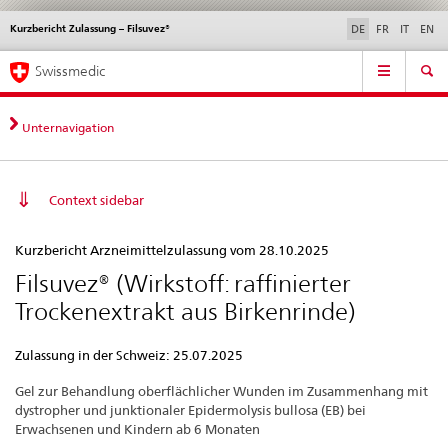
Kurzbericht Zulassung – Filsuvez®
Sprachwahl
Service
DE
FR
IT
EN
navigation
Direktnavigation
Hauptnavigation
News & Updates
Recht | Normen
Kontakt | Support & Hilfe
Swissmedic
News,
Rechtsgrundlagen,
Kontakt
Unternavigation
Context sidebar
Kurzbericht
Kurzbericht Arzneimittelzulassung vom 28.10.2025
Zulassung
Filsuvez® (Wirkstoff: raffinierter
–
Trockenextrakt aus Birkenrinde)
Filsuvez®
Zulassung in der Schweiz: 25.07.2025
Gel zur Behandlung oberflächlicher Wunden im Zusammenhang mit
dystropher und junktionaler Epidermolysis bullosa (EB) bei
Erwachsenen und Kindern ab 6 Monaten