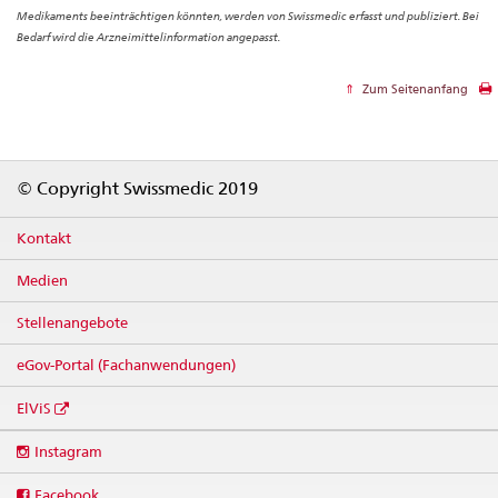
Medikaments beeinträchtigen könnten, werden von Swissmedic erfasst und publiziert. Bei
Bedarf wird die Arzneimittelinformation angepasst.
Zum Seitenanfang
Footer
© Copyright Swissmedic 2019
Kontakt
Medien
Stellenangebote
eGov-Portal (Fachanwendungen)
ElViS
Social
Instagram
media
links
Facebook