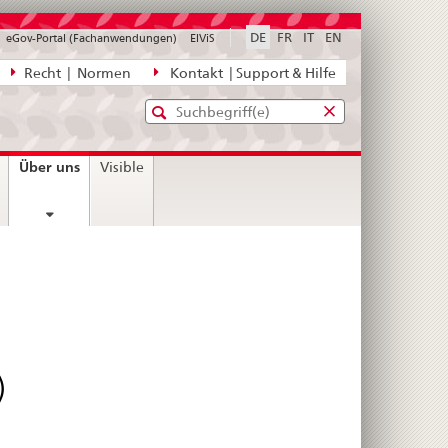
DE
FR
IT
EN
eGov-Portal (Fachanwendungen)
ElViS
ion
Recht | Normen
Kontakt | Support & Hilfe
Standard-
Eingabefenster
agen,
für
Suche
Eingabefenster
die
für
current
Über uns
Visible
Suche
die
page
Suche
)