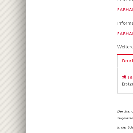
FABHA
Informa
FABHA
Weitere
Druck
Fa
Erstz
Der Stand
zugelasse
In der Sc