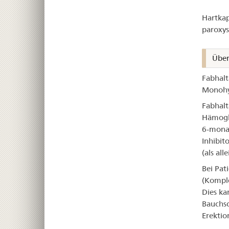
Fab
Hartkap
paroxys
Über
Fabhalt
Monohy
Fabhalt
Hämoglo
6-monat
Inhibit
(als all
Bei Pat
(Komple
Dies ka
Bauchsc
Erektio