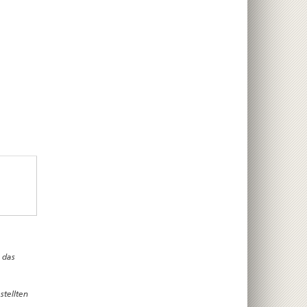
 das
stellten