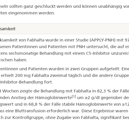
seln sollten ganz geschluckt werden und können unabhängig vo
iten eingenommen werden.
samkeit
ksamkeit von Fabhalta wurde in einer Studie (APPLY-PNH) mit 9
enen Patientinnen und Patienten mit PNH untersucht, die auf e
ens sechsmonatige Behandlung mit einem C5-Inhibitor unzurei
rochen haben.
ientinnen und Patienten wurden in zwei Gruppen aufgeteilt: Ein
erhielt 200 mg Fabhalta zweimal täglich und die andere Gruppe
-Inhibitor-Behandlung fort.
 Wochen zeigte die Behandlung mit Fabhalta in 82,3 % der Fälle
[1]
enden Anstieg der Hämoglobinwerte
um ≥2 g/dl gegenüber d
swert und in 68,8 % der Fälle stabile Hämoglobinwerte von ≥12
ss eine Bluttransfusion erforderlich war. Diese Ergebnisse waren
ch zur Kontrollgruppe, ohne Zugabe von Fabhalta, signifikant bes