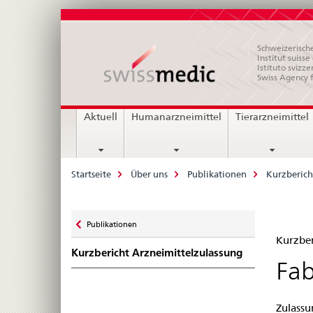
Schweizerische
Institut suiss
Istituto svizze
Swiss Agency 
Hauptnavigation
Aktuell
Humanarzneimittel
Tierarzneimittel
Breadcrumb
Startseite
Über uns
Publikationen
Kurzberich
Zurück
Publikationen
Kur
zu
Kurzber
Kurzbericht Arzneimittelzulassung
Zul
Fab
–
Zulassu