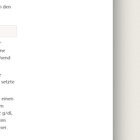
n den
7
ine
chend
e
 setzte
 einen
em
 g/dl,
 im
ser.