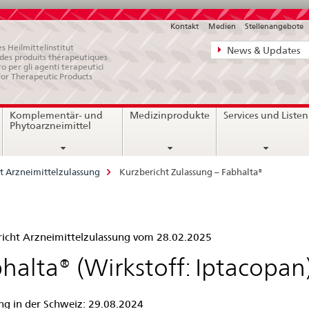
Kontakt
Medien
Stellenangebote
Direktnavigat
s Heilmittelinstitut
News & Updates
e des produits thérapeutiques
News,
ro per gli agenti terapeutici
for Therapeutic Products
Rechtsgrundl
Kontakt
Komplementär- und
Medizinprodukte
Services und Listen
Phytoarzneimittel
t Arzneimittelzulassung
Kurzbericht Zulassung – Fabhalta®
zbericht
icht Arzneimittelzulassung vom 28.02.2025
assung
halta® (Wirkstoff: Iptacopan
ng in der Schweiz: 29.08.2024