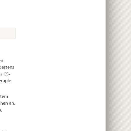
en
destens
s C5-
erapie
stem
chen an.
,