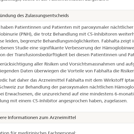
ündung des Zulassungsentscheids
 haben Patientinnen und Patienten mit paroxysmaler nächtlicher
binurie (PNH), die trotz Behandlung mit C5-Inhibitoren weiterh
e leiden, begrenzte Behandlungsmöglichkeiten. Fabhalta zeigt i
ebenen Studie eine signifikante Verbesserung der Hämoglobinwe
on der Transfusionsbedürftigkeit bei diesen Patientinnen und Pa
erücksichtigung aller Risiken und Vorsichtsmassnahmen und auf
liegenden Daten überwiegen die Vorteile von Fabhalta die Risiken
dic hat daher das Arzneimittel Fabhalta mit dem Wirkstoff Ipt
 Schweiz zur Behandlung der paroxysmalen nächtlichen Hämoglo
ei Erwachsenen, die unzureichend auf eine mindestens 6-monat
ung mit einem C5-Inhibitor angesprochen haben, zugelassen.
ere Informationen zum Arzneimittel
tion für medizinisches Fachpersonal: