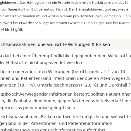
lobinwert: Das Hämoglobin ist ein Protein in den roten Blutkörperchen, das für
 von Sauerstoff im Blut verantwortlich ist. Der Hämoglobinwert gibt an, wieviel
n im Blut vorhanden ist und wird in Gramm pro Deziliter (g/dl) gemessen. Ein 
nwert bei Erwachsenen liegt bei Frauen zwischen 12 bis 16 g/dl und bei Männe
14 bis 18 g/dl.
ichtsmassnahmen, unerwünschte Wirkungen & Risiken
a darf bei einer Überempfindlichkeit gegenüber dem Wirkstoff 
er Hilfsstoffe nicht angewendet werden.
figsten unerwünschten Wirkungen (betrifft mehr als 1 von 10
innen und Patienten) sind Infektionen der oberen Atemwege (25
merzen (18.1 %), Unterleibsschmerzen (12.8 %) und Durchfall (
Risiko schwerwiegender Infektionen besteht, sollten Patientinne
en, die Fabhalta einnehmen, gegen Bakterien wie Neisseria Menin
eptococcus pneumoniae geimpft sein.
rsichtsmassnahmen, Risiken und weitere mögliche unerwünschte
en sind in der Patientinnen- und Patienteninformation
gsbeilage) sowie in der Fachinformation aufgeführt.