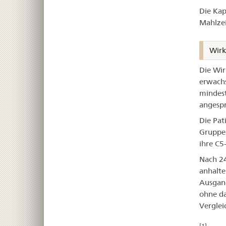
Die Kap
Mahlze
Wirk
Die Wir
erwachs
mindest
angesp
Die Pat
Gruppe 
ihre C5
Nach 24
anhalt
Ausgang
ohne da
Verglei
[1]