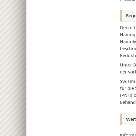
Begr
Derzeit
Hämoglo
Hämolys
beschri
Redukti
Unter B
der vor
Swissme
für die
(PNH) b
Behandl
Weit
Informa