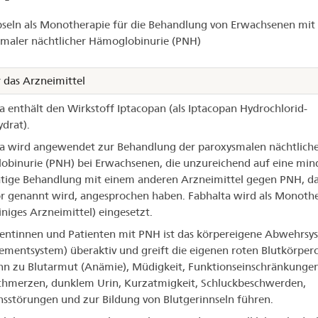
halta®
seln als Monotherapie für die Behandlung von Erwachsenen mit
maler nächtlicher Hämoglobinurie (PNH)
 das Arzneimittel
a enthält den Wirkstoff Iptacopan (als Iptacopan Hydrochlorid-
drat).
a wird angewendet zur Behandlung der paroxysmalen nächtlich
binurie (PNH) bei Erwachsenen, die unzureichend auf eine min
ige Behandlung mit einem anderen Arzneimittel gegen PNH, da
or genannt wird, angesprochen haben. Fabhalta wird als Monoth
einiges Arzneimittel) eingesetzt.
ientinnen und Patienten mit PNH ist das körpereigene Abwehrsy
mentsystem) überaktiv und greift die eigenen roten Blutkörper
nn zu Blutarmut (Anämie), Müdigkeit, Funktionseinschränkungen
hmerzen, dunklem Urin, Kurzatmigkeit, Schluckbeschwerden,
nsstörungen und zur Bildung von Blutgerinnseln führen.