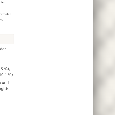
 den
normaler
rn
oder
.5 %),
10.1 %).
n und
gitis