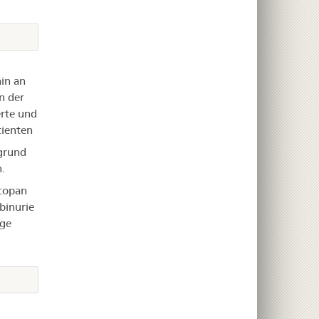
in an
n der
rte und
tienten
grund
.
acopan
binurie
ige