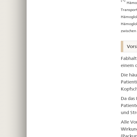
Hämog
Transport
Hämoglobi
Hämoglobi
zwischen 
Vors
Fabhalt
einem d
Die häu
Patient
Kopfsch
Da das 
Patient
und Str
Alle Vo
Wirkung
(Packun