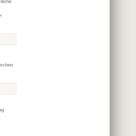
hliche
e
erchen
mg