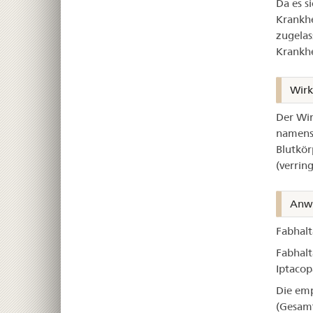
Da es s
Krankhe
zugelas
Krankhe
Wir
Der Wir
namens 
Blutkör
(verrin
Anw
Fabhalta
Fabhalt
Iptacop
Die emp
(Gesamt