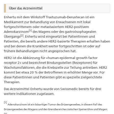
Über das Arzneimittel
Enhertu mit dem Wirkstoff Trastuzumab-Deruxtecan ist ein
Medikament zur Behandlung von Erwachsenen mit lokal
fortgeschrittenem oder metastasiertem HER2-positivem
[1]
Adenokarzinom
des Magens oder des gastroösophagealen
[2]
Übergangs
. Enhertu wird eingesetzt bei Patientinnen und
Patienten, die bereits andere HER2-basierte Therapien erhalten haben
und bei denen die Krankheit weiter fortgeschritten ist oder auf
frühere Behandlungen nicht angesprochen hat.
HER2 ist die Abkürzung für «human epidermal growth factor
receptor 2» und bezeichnet Bindungsstellen (Rezeptoren) für
Wachstumsfaktoren, die die Krebszelle zur Teilung antreiben. HER2
kommt bei etwa 20 % der Betroffenen in erhöhter Menge vor. Für
diese Patientinnen und Patienten gibt es spezielle zielgerichtete
Therapien.
Das Arzneimittel Enhertu wurde von Swissmedic bereits für drei
weitere Indikationen zugelassen.
[1]
Adenokarzinom ist ein bösartiger Tumor des Drüsengewebes, in diesem Fall des
Drüsengewebes des Magens und des Grenzbereiches zwischen Speiseröhre und Magen.