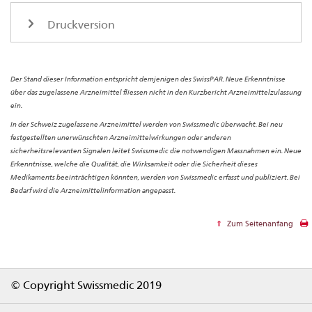
Druckversion
Der Stand dieser Information entspricht demjenigen des SwissPAR. Neue Erkenntnisse
über das zugelassene Arzneimittel fliessen nicht in den Kurzbericht Arzneimittelzulassung
ein.
In der Schweiz zugelassene Arzneimittel werden von Swissmedic überwacht. Bei neu
festgestellten unerwünschten Arzneimittelwirkungen oder anderen
sicherheitsrelevanten Signalen leitet Swissmedic die notwendigen Massnahmen ein. Neue
Erkenntnisse, welche die Qualität, die Wirksamkeit oder die Sicherheit dieses
Medikaments beeinträchtigen könnten, werden von Swissmedic erfasst und publiziert. Bei
Bedarf wird die Arzneimittelinformation angepasst.
Zum Seitenanfang
Footer
© Copyright Swissmedic 2019