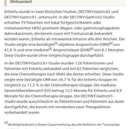
Wirksamkeit
Enhertu wurde in zwei klinischen Studien, DESTINY-Gastric02 und
DESTINY-Gastric01, untersucht. In der DESTINY-Gastric02-Studie
erhielten 79 Patienten mit lokal fortgeschrittenem oder
metastasiertem HER2-positivem Magen- oder gastroösophagealem
Adenokarzinom, die bereits zuvor mit Trastuzumab behandelt
worden waren, Enhertu als intravenöse Infusion alle drei Wochen. Die
[3]
[4]
Studie zeigte eine bestätigte
objektive Ansprechrate (ORR)
von
[5]
[6]
41,8 % und eine mediane
Ansprechdauer (DOR)
von 8,1 Monaten.
Diese Studie wurde ohne Vergleichsgruppe durchgeführt.
In der DESTINY-Gastric01-Studie wurden 126 Patientinnen und
Patienten mit Enhertu behandelt und mit 62 Patienten verglichen,
die eine Chemotherapie nach Wahl des Arztes erhielten. Diese Studie
zeigte eine bestätigte ORR von 39,7 % für die Enhertu-Gruppe im
Vergleich zu 11,3 % in der Chemotherapie-Gruppe. Die mediane
Gesamtüberlebenszeit (OS) betrug 12,5 Monate für Enhertu und 8,9
Monate für die Chemotherapie-Gruppe. Die DESTINY-Gastric01-
Studie wurde ausschliesslich an Patientinnen und Patienten aus Asien
durchgeführt, die bereits mit mindestens zwei Therapielinien
vorbehandelt waren.
[3]
Bestätigt bedeutet in diesem Zusammenhang, dass die Reduktion der Tumorgrösse