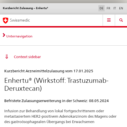
Kurzbericht Zulassung – Enhertu®
Sprachwahl
Service
DE
FR
IT
EN
navigation
Direktnavigation
Hauptnavigation
News & Updates
Recht | Normen
Kontakt | Support & Hilfe
Swissmedic
News,
Rechtsgrundlagen,
Kontakt
Unternavigation
Context sidebar
Kurzbericht
Kurzbericht Arzneimittelzulassung vom 17.01.2025
Zulassung
Enhertu® (Wirkstoff: Trastuzumab-
–
Deruxtecan)
Enhertu®
Befristete Zulassungserweiterung in der Schweiz: 08.05.2024
Infusion zur Behandlung von lokal fortgeschrittenem oder
metastasiertem HER2-positivem Adenokarzinom des Magens oder
des gastroösophagealen Übergangs bei Erwachsenen