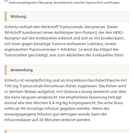
[2]
Gastroösophagealer Übergang: Grenzbereich zwischen Speiseröhre und Magen
Wirkung
Enhertu enthält den Wirkstoff Trastuzumab–Deruxtecan. Dieser
Wirkstoff kombiniert einen Antikörper (ein Protein), der den HER2-
Rezeptor auf den Krebszellen erkennt und sich an ihn binden kann,
mit einer gegen bösartige Tumore wirksamen Substanz, einem
sogenannten Topoisomerase-1-Inhibitor. So wird das Erbgut der
Tumorzellen geschädigt, was zum Absterben der Krebszellen führt.
Anwendung
Enhertu ist rezeptpflichtig und als Einzeldosis-Durchstechflasche mit
100 mg Trastuzumab-Deruxtecan-Pulver zugelassen. Das Pulver wird
in sterilem Wasser aufgelöst, mit Glukose-Lösung verdünnt und über
die Vene langsam verabreicht. Die empfohlene Dosierung beträgt
einmal alle drei Wochen 6.4 mg/kg Körpergewicht. Die erste Dosis
sollte als 90-minütige Infusion gegeben werden. Wenn die
vorausgegangene Infusion gut vertragen wurde, kann die
Infusionsdauer auf 30 Minuten verkürzt werden.