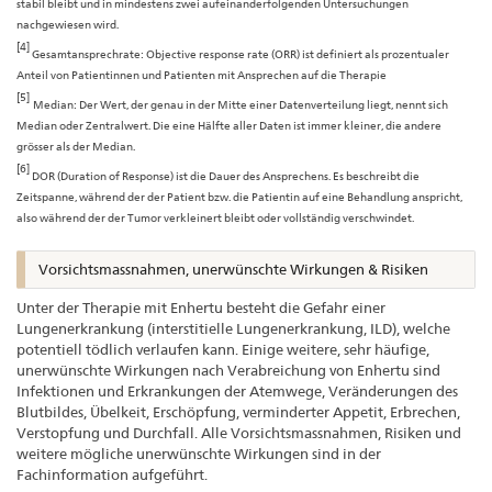
stabil bleibt und in mindestens zwei aufeinanderfolgenden Untersuchungen
nachgewiesen wird.
[4]
Gesamtansprechrate: Objective response rate (ORR) ist definiert als prozentualer
Anteil von Patientinnen und Patienten mit Ansprechen auf die Therapie
[5]
Median: Der Wert, der genau in der Mitte einer Datenverteilung liegt, nennt sich
Median oder Zentralwert. Die eine Hälfte aller Daten ist immer kleiner, die andere
grösser als der Median.
[6]
DOR (Duration of Response) ist die Dauer des Ansprechens. Es beschreibt die
Zeitspanne, während der der Patient bzw. die Patientin auf eine Behandlung anspricht,
also während der der Tumor verkleinert bleibt oder vollständig verschwindet.
Vorsichtsmassnahmen, unerwünschte Wirkungen & Risiken
Unter der Therapie mit Enhertu besteht die Gefahr einer
Lungenerkrankung (interstitielle Lungenerkrankung, ILD), welche
potentiell tödlich verlaufen kann. Einige weitere, sehr häufige,
unerwünschte Wirkungen nach Verabreichung von Enhertu sind
Infektionen und Erkrankungen der Atemwege, Veränderungen des
Blutbildes, Übelkeit, Erschöpfung, verminderter Appetit, Erbrechen,
Verstopfung und Durchfall. Alle Vorsichtsmassnahmen, Risiken und
weitere mögliche unerwünschte Wirkungen sind in der
Fachinformation aufgeführt.