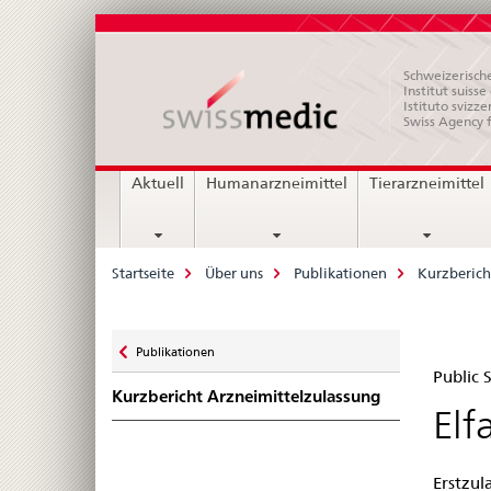
Schweizerische
Institut suiss
Istituto svizze
Swiss Agency 
Hauptnavigation
Aktuell
Humanarzneimittel
Tierarzneimittel
Breadcrumb
Startseite
Über uns
Publikationen
Kurzberich
Zurück
Publikationen
Pub
zu
Public
Kurzbericht Arzneimittelzulassung
Su
Elf
Swi
Erstzul