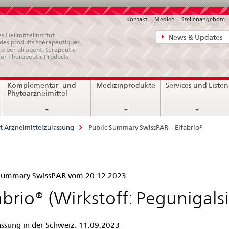
Kontakt
Medien
Stellenangebote
Direktnavigat
s Heilmittelinstitut
News & Updates
e des produits thérapeutiques
News,
ro per gli agenti terapeutici
for Therapeutic Products
Rechtsgrundl
Kontakt
Komplementär- und
Medizinprodukte
Services und Listen
Phytoarzneimittel
t Arzneimittelzulassung
Public Summary SwissPAR – Elfabrio®
lic
 Summary SwissPAR vom 20.12.2023
mmary
abrio® (Wirkstoff: Pegunigalsi
ssPAR
assung in der Schweiz: 11.09.2023