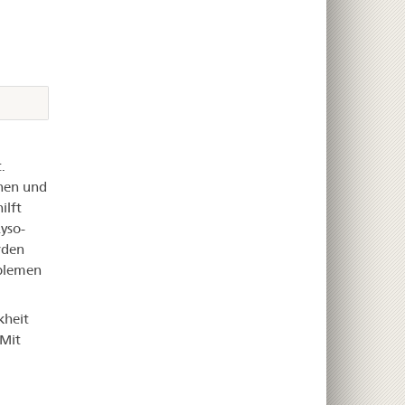
.
nnen und
ilft
yso-
rden
oblemen
kheit
 Mit