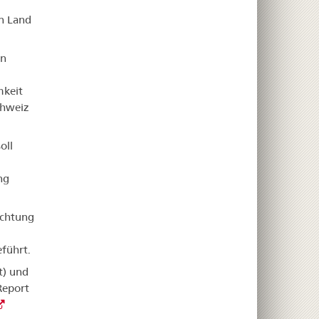
en Land
en
mkeit
chweiz
oll
ng
achtung
führt.
t) und
Report