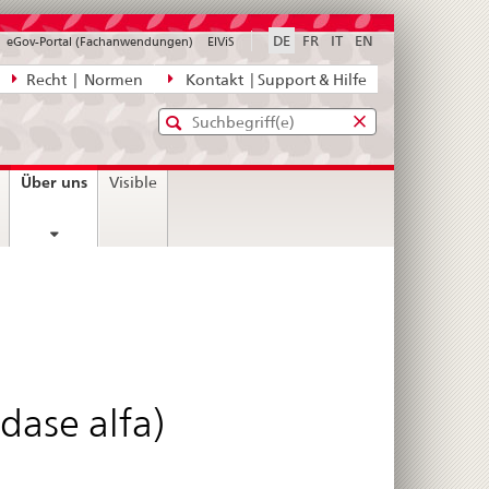
DE
FR
IT
EN
eGov-Portal (Fachanwendungen)
ElViS
ion
Recht | Normen
Kontakt | Support & Hilfe
Standard-
Eingabefenster
agen,
für
Suche
Eingabefenster
die
für
current
Über uns
Visible
Suche
die
page
Suche
dase alfa)