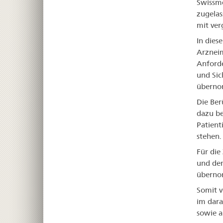
Swissme
zugelas
mit ver
In dies
Arznei
Anforde
und Sic
überno
Die Ber
dazu be
Patient
stehen.
Für die
und den
übernom
Somit v
im dara
sowie a