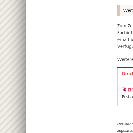
Weit
Zum Zei
Fachinf
erhältl
Verfügu
Weitere
Druck
El
Erstz
Der Stand
zugelasse