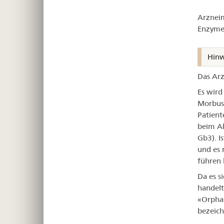
–
Arzneim
Elf
Enzymer
Hinw
Das Arz
Es wird
Morbus 
Patient
beim Ab
Gb3). I
und es 
führen 
Da es s
handelt
«Orphan
bezeich