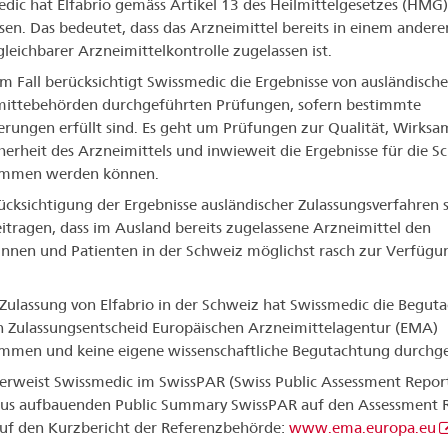
dic hat Elfabrio gemäss Artikel 13 des Heilmittelgesetzes (HMG)
sen. Das bedeutet, dass das Arzneimittel bereits in einem ander
gleichbarer Arzneimittelkontrolle zugelassen ist.
em Fall berücksichtigt Swissmedic die Ergebnisse von ausländisch
mittebehörden durchgeführten Prüfungen, sofern bestimmte
rungen erfüllt sind. Es geht um Prüfungen zur Qualität, Wirksa
herheit des Arzneimittels und inwieweit die Ergebnisse für die S
mmen werden können.
ücksichtigung der Ergebnisse ausländischer Zulassungsverfahren s
itragen, dass im Ausland bereits zugelassene Arzneimittel den
innen und Patienten in der Schweiz möglichst rasch zur Verfügu
 Zulassung von Elfabrio in der Schweiz hat Swissmedic die Begut
 Zulassungsentscheid Europäischen Arzneimittelagentur (EMA)
men und keine eigene wissenschaftliche Begutachtung durchge
erweist Swissmedic im SwissPAR (Swiss Public Assessment Repor
us aufbauenden Public Summary SwissPAR auf den Assessment 
uf den Kurzbericht der Referenzbehörde:
www.ema.europa.eu