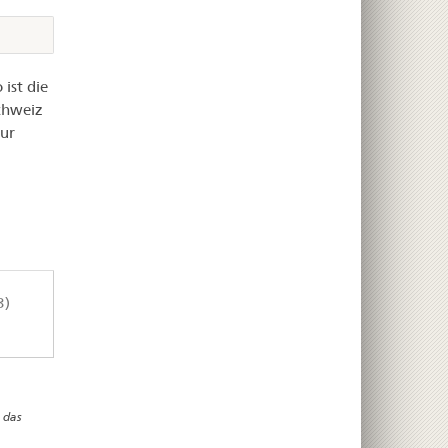
ist die
chweiz
zur
3)
 das