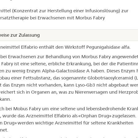
ittel (Konzentrat zur Herstellung einer Infusionslösung) zur
abrio®
satztherapie bei Erwachsenen mit Morbus Fabry
eise zur Zulassung
neimittel Elfabrio enthält den Wirkstoff Pegunigalsidase alfa.
 bei Erwachsenen zur Behandlung von Morbus Fabry angewendet
Fabry ist eine seltene, erbliche Erkrankung, bei der die Patienti
en zu wenig Enzym Alpha-Galactosidase A haben. Dieses Enzym h
bau einer Fettsubstanz, das sogenannte Globotriaosylceramid (L
st das Enzym nicht vorhanden, kann Lyso-Gb3 nicht abgebaut we
reichert sich in Organen an, was zu Nierenversagen und Herzpr
kann.
ich bei Mobus Fabry um eine seltene und lebensbedrohende Kran
, wurde das Arzneimittel Elfabrio als «Orphan Drug» zugelassen.
 Drug» werden wichtige Arzneimittel für seltene Krankheiten
net.