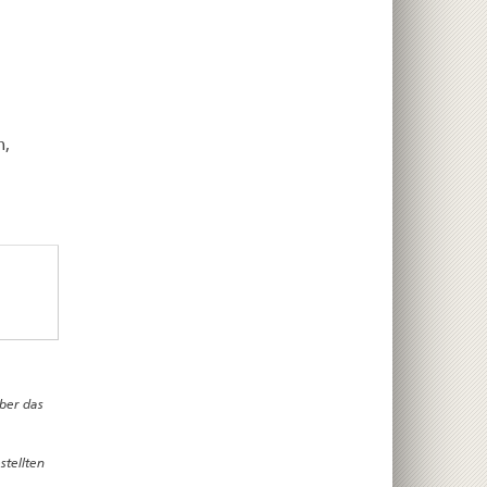
n,
ber das
stellten