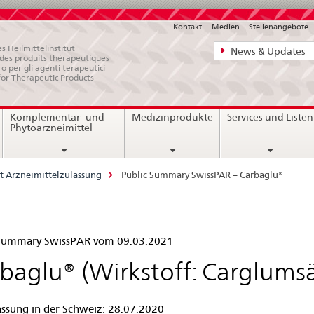
Kontakt
Medien
Stellenangebote
Direktnavigat
s Heilmittelinstitut
News & Updates
e des produits thérapeutiques
News,
ro per gli agenti terapeutici
for Therapeutic Products
Rechtsgrundl
Kontakt
Komplementär- und
Medizinprodukte
Services und Listen
Phytoarzneimittel
t Arzneimittelzulassung
Public Summary SwissPAR – Carbaglu®
lic
 Summary SwissPAR vom 09.03.2021
mmary
baglu® (Wirkstoff: Carglums
ssPAR
assung in der Schweiz: 28.07.2020