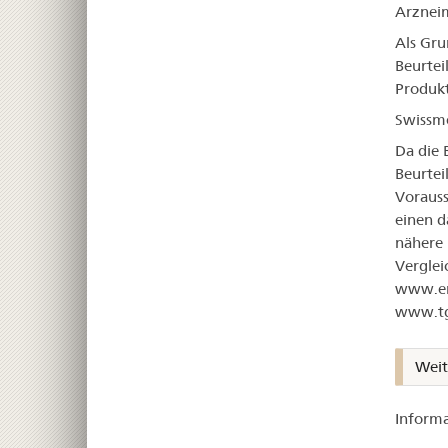
Arzneim
Als Gru
Beurtei
Produk
Swissme
Da die 
Beurtei
Vorauss
einen d
nähere 
Verglei
www.em
www.tg
Weit
Informa