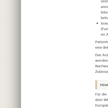
sind
anr
lebe
beh
­Iso
(Fun
im 
Patient
eine B
Das Arz
werden 
Nachwei
Zulassu
Hinw
Für die
dem Wir
Europäi