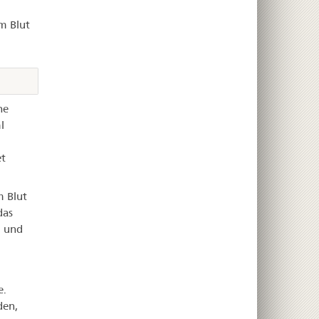
m Blut
he
l
t
m Blut
das
g und
e.
den,