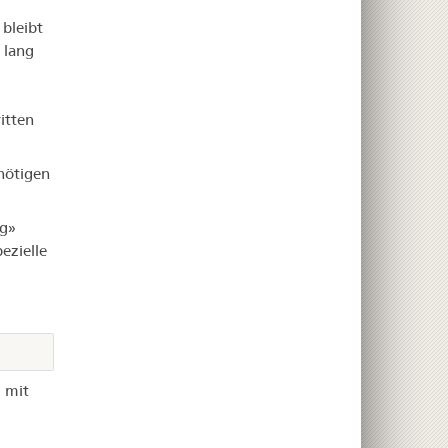
bleibt
 lang
itten
enötigen
g»
ezielle
u mit