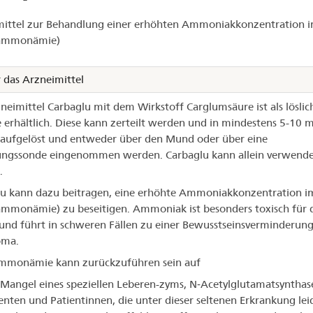
ittel zur Behandlung einer erhöhten Ammoniakkonzentration i
baglu®
ammonämie)
 das Arzneimittel
neimittel Carbaglu mit dem Wirkstoff Carglumsäure ist als löslic
e erhältlich. Diese kann zerteilt werden und in mindestens 5-10 m
aufgelöst und entweder über den Mund oder über eine
ungssonde eingenommen werden. Carbaglu kann allein verwende
.
u kann dazu beitragen, eine erhöhte Ammoniakkonzentration i
mmonämie) zu beseitigen. Ammoniak ist besonders toxisch für 
und führt in schweren Fällen zu einer Bewusstseinsverminderun
ma.
mmonämie kann zurückzuführen sein auf
 Mangel eines speziellen Leberen-zyms, N‑Acetylglutamatsynthas
enten und Patientinnen, die unter dieser seltenen Erkrankung lei