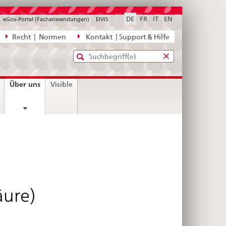
DE
FR
IT
EN
eGov-Portal (Fachanwendungen)
ElViS
ion
Recht | Normen
Kontakt | Support & Hilfe
Standard-
Eingabefenster
agen,
für
Suche
Eingabefenster
die
für
current
Über uns
Visible
Suche
die
page
Suche
äure)