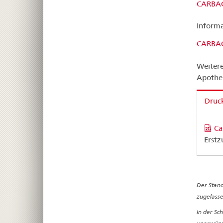
CARBA
Informa
CARBA
Weitere
Apothe
Druck
Ca
Erstz
Der Stand
zugelasse
In der Sc