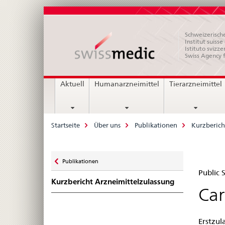
Schweizerische
Institut suiss
Istituto svizze
Swiss Agency 
Hauptnavigation
Aktuell
Humanarzneimittel
Tierarzneimittel
Breadcrumb
Startseite
Über uns
Publikationen
Kurzberich
Zurück
Publikationen
Pub
zu
Public
Kurzbericht Arzneimittelzulassung
Su
Car
Swi
Erstzul