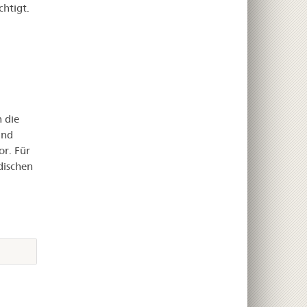
htigt.
 die
und
r. Für
dischen