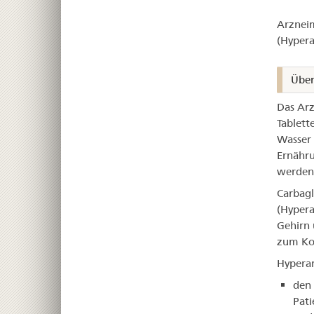
–
Arzneim
Car
(Hyper
Über
Das Arz
Tablett
Wasser 
Ernähr
werden
Carbagl
(Hypera
Gehirn 
zum Ko
Hypera
­den
Pati