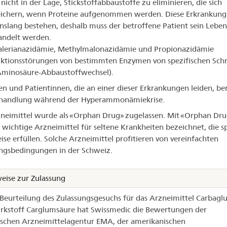
 nicht in der Lage, Stickstoffabbaustoffe zu eliminieren, die sich
eichern, wenn Proteine aufgenommen werden. Diese Erkrankung 
nslang bestehen, deshalb muss der betroffene Patient sein Leben
andelt werden.
valerianazidämie, Methylmalonazidämie und Propionazidämie
ktionsstörungen von bestimmten Enzymen von spezifischen Schr
Aminosäure-Abbaustoffwechsel).
en und Patientinnen, die an einer dieser Erkrankungen leiden, b
ehandlung während der Hyperammonämiekrise.
neimittel wurde als «Orphan Drug» zugelassen. Mit «Orphan Dru
wichtige Arzneimittel für seltene Krankheiten bezeichnet, die sp
se erfüllen. Solche Arzneimittel profitieren von vereinfachten
ngsbedingungen in der Schweiz.
eise zur Zulassung
 Beurteilung des Zulassungsgesuchs für das Arzneimittel Carbagl
kstoff Carglumsäure hat Swissmedic die Bewertungen der
schen Arzneimittelagentur EMA, der amerikanischen