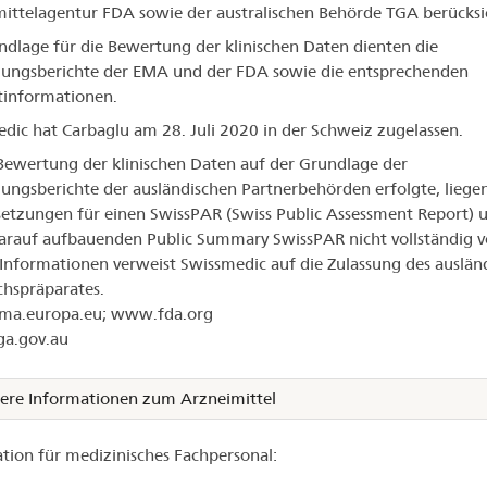
ittelagentur FDA sowie der australischen Behörde TGA berücksic
ndlage für die Bewertung der klinischen Daten dienten die
lungsberichte der EMA und der FDA sowie die entsprechenden
tinformationen.
dic hat Carbaglu am 28. Juli 2020 in der Schweiz zugelassen.
Bewertung der klinischen Daten auf der Grundlage der
lungsberichte der ausländischen Partnerbehörden erfolgte, liegen
etzungen für einen SwissPAR (Swiss Public Assessment Report) 
arauf aufbauenden Public Summary SwissPAR nicht vollständig vo
Informationen verweist Swissmedic auf die Zulassung des auslän
chspräparates.
a.europa.eu; www.fda.org
a.gov.au
ere Informationen zum Arzneimittel
tion für medizinisches Fachpersonal: