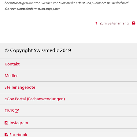
beeinträchtigen könnten, werden von Swissmedic erfasst und publiziert. Bei Bedarf wird
die Arzneimittelinformation angepasst.
Zum Seitenanfang
Footer
© Copyright Swissmedic 2019
Kontakt
Medien
Stellenangebote
eGov-Portal (Fachanwendungen)
ElViS
Social
Instagram
media
links
Facebook