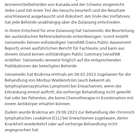
Arzneimittelbehörden von Kanada und der Schweiz eingereicht.
Jedes Land hat einen Teil des Gesuchs beurteilt und die Resultate
anschliessend ausgetauscht und diskutiert. Am Ende des Verfahrens
hat jede Behörde unabhängig über die Zulassung entschieden.
In ihrem Entscheid für eine Zulassung hat Swissmedic die Beurteilung
der ausländischen Referenzbehörde miteinbezogen. Somit erstellt
Swissmedic keinen vollständigen SwissPAR (Swiss Public Assessment
Report), einen ausführlichen Bericht für Fachleute, und kann aus
diesem Grund keinen vollständigen Public Summary SwissPAR
erstellen. Swissmedic verweist folglich auf die entsprechenden
Publikationen der beteiligten Behörde.
Swissmedic hat Brukinsa erstmals am 08.02.2022 zugelassen für die
Behandlung von Morbus Waldenström (auch bekannt als
lymphoplasmazytisches Lymphom) bei Erwachsenen, wenn die
Erkrankung erneut auftritt, die vorherige Behandlung nicht gewirkt
hat oder bei Patienten, die keine Chemotherapie in Kombination mit
einem Antikörper erhalten können.
Zudem wurde Brukinsa am 29.08.2023 zur Behandlung der chronisch
lymphatischen Leukämie (CLL) bei Erwachsenen zugelassen, deren
Krankheit wiederkehrt oder auf vorherige Behandlung nicht
angesprochen hat.