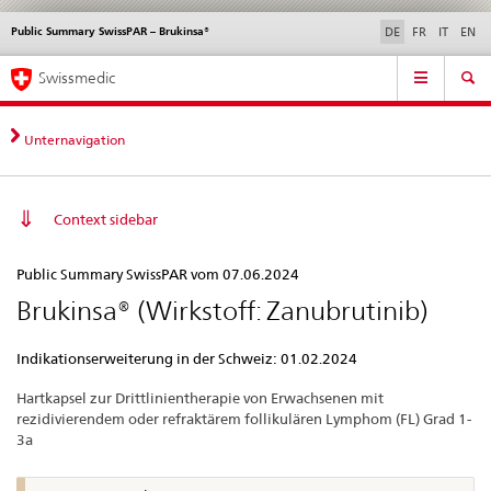
Public Summary SwissPAR – Brukinsa®
Sprachwahl
Service
DE
FR
IT
EN
navigation
Direktnavigation
Hauptnavigation
News & Updates
Recht | Normen
Kontakt | Support & Hilfe
Swissmedic
News,
Rechtsgrundlagen,
Kontakt
Unternavigation
Context sidebar
Public
Public Summary SwissPAR vom 07.06.2024
Summary
Brukinsa® (Wirkstoff: Zanubrutinib)
SwissPAR
–
Indikationserweiterung in der Schweiz: 01.02.2024
Brukinsa®
Hartkapsel zur Drittlinientherapie von Erwachsenen mit
rezidivierendem oder refraktärem follikulären Lymphom (FL) Grad 1-
3a