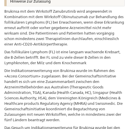
Hinweise zur Zulassung
Brukinsa mit dem Wirkstoff Zanubrutinib wird angewendet in
Kombination mit dem Wirkstoff Obinutuzumab zur Behandlung des
follikulären Lymphoms (FL) bei Erwachsenen, wenn diese Erkrankung
erneut auftritt oder vorher gegebene Arzneimittel nicht mehr
wirksam sind. Die Patientinnen und Patienten hatten vorgängig
schon mindestens zwei Therapielinien durchlaufen, einschliesslich
einer Anti-CD20-Antikörpertherapie.
Das follikuläre Lymphom (FL) ist eine langsam wachsende Krebsart,
die B-Zellen betrifft. Bei FL sind zu viele dieser B-Zellen in den
Lymphknoten, der Milz und dem Knochenmark
Die Indikationserweiterung von Brukinsa wurde im Rahmen des
«Access Consortium» zugelassen. Bei der Gemeinschaftsinitiative
handelt es sich um eine Zusammenarbeit zwischen den
Arzneimittelbehörden aus Australien (Therapeutic Goods
Administration, TGA), Kanada (Health Canada, HC), Singapur (Health
Sciences Authority, HSA), dem Vereinigten Königreich (Medicines &
Healthcare products Regulatory Agency (MHRA) und Swissmedic. Die
Gemeinschaftsinitiative koordiniert die Begutachtung von
Zulassungen mit neuen Wirkstoffen, welche in mindestens zwei der
fünf Ländern beantragt werden.
Das Gesuch um Indikationserweiterung für Brukinsa wurde bei den