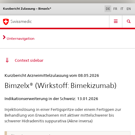
Kurzbericht Zulassung – Bimzelx®
Sprachwahl
Service
DE
FR
IT
EN
navigation
Direktnavigation
Hauptnavigation
News & Updates
Recht | Normen
Kontakt | Support & Hilfe
Swissmedic
News,
Rechtsgrundlagen,
Kontakt
Unternavigation
Context sidebar
Kurzbericht
Kurzbericht Arzneimittelzulassung vom 08.05.2026
Zulassung
Bimzelx® (Wirkstoff: Bimekizumab)
–
Bimzelx®
Indikationserweiterung in der Schweiz: 13.01.2026
Injektionslösung in einer Fertigspritze oder einem Fertigpen zur
Behandlung von Erwachsenen mit aktiver mittelschwerer bis
schwerer Hidradenitis suppurativa (Akne inversa)