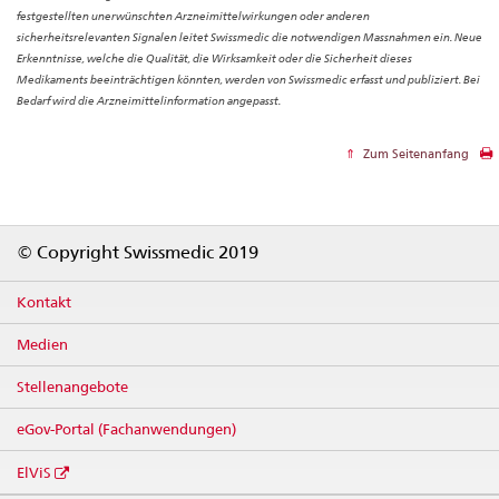
festgestellten unerwünschten Arzneimittelwirkungen oder anderen
sicherheitsrelevanten Signalen leitet Swissmedic die notwendigen Massnahmen ein. Neue
Erkenntnisse, welche die Qualität, die Wirksamkeit oder die Sicherheit dieses
Medikaments beeinträchtigen könnten, werden von Swissmedic erfasst und publiziert. Bei
Bedarf wird die Arzneimittelinformation angepasst.
Zum Seitenanfang
Footer
© Copyright Swissmedic 2019
Kontakt
Medien
Stellenangebote
eGov-Portal (Fachanwendungen)
ElViS