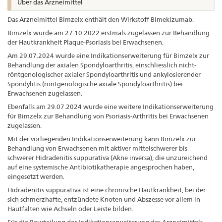
Über das Arzneimittel
Das Arzneimittel Bimzelx enthält den Wirkstoff Bimekizumab.
Bimzelx wurde am 27.10.2022 erstmals zugelassen zur Behandlung
der Hautkrankheit Plaque-Psoriasis bei Erwachsenen.
Am 29.07.2024 wurde eine Indikationserweiterung für Bimzelx zur
Behandlung der axialen Spondyloarthritis, einschliesslich nicht-
röntgenologischer axialer Spondyloarthritis und ankylosierender
Spondylitis (röntgenologische axiale Spondyloarthritis) bei
Erwachsenen zugelassen.
Ebenfalls am 29.07.2024 wurde eine weitere Indikationserweiterung
für Bimzelx zur Behandlung von Psoriasis-Arthritis bei Erwachsenen
zugelassen.
Mit der vorliegenden Indikationserweiterung kann Bimzelx zur
Behandlung von Erwachsenen mit aktiver mittelschwerer bis
schwerer Hidradenitis suppurativa (Akne inversa), die unzureichend
auf eine systemische Antibiotikatherapie angesprochen haben,
eingesetzt werden.
Hidradenitis suppurativa ist eine chronische Hautkrankheit, bei der
sich schmerzhafte, entzündete Knoten und Abszesse vor allem in
Hautfalten wie Achseln oder Leiste bilden.
Für die Beurteilung der Indikationserweiterung des Arzneimittels