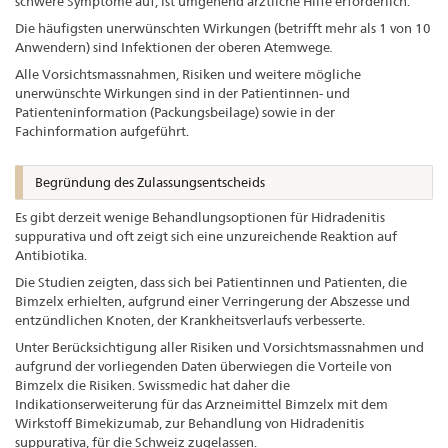
schwere Symptome auf, ist umgehend ärztliche Hilfe erforderlich.
Die häufigsten unerwünschten Wirkungen (betrifft mehr als 1 von 10
Anwendern) sind Infektionen der oberen Atemwege
.
Alle Vorsichtsmassnahmen, Risiken und weitere mögliche
unerwünschte Wirkungen sind in der Patientinnen- und
Patienteninformation (Packungsbeilage) sowie in der
Fachinformation aufgeführt.
Begründung des Zulassungsentscheids
Es gibt derzeit wenige Behandlungsoptionen für Hidradenitis
suppurativa und oft zeigt sich eine unzureichende Reaktion auf
Antibiotika.
Die Studien zeigten, dass sich bei Patientinnen und Patienten, die
Bimzelx erhielten, aufgrund einer Verringerung der Abszesse und
entzündlichen Knoten, der Krankheitsverlaufs verbesserte.
Unter Berücksichtigung aller Risiken und Vorsichtsmassnahmen und
aufgrund der vorliegenden Daten überwiegen die Vorteile von
Bimzelx die Risiken. Swissmedic hat daher die
Indikationserweiterung für das Arzneimittel Bimzelx mit dem
Wirkstoff Bimekizumab, zur Behandlung von Hidradenitis
suppurativa, für die Schweiz zugelassen.