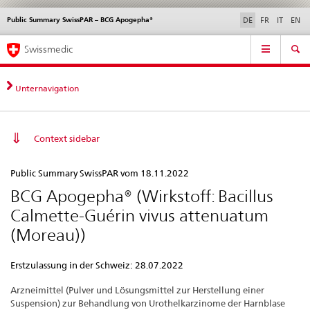
Public Summary SwissPAR – BCG Apogepha®
Sprachwahl
Service
DE
FR
IT
EN
navigation
Direktnavigation
Hauptnavigation
News & Updates
Recht | Normen
Kontakt | Support & Hilfe
Swissmedic
News,
Rechtsgrundlagen,
Kontakt
Unternavigation
Context sidebar
Public
Public Summary SwissPAR vom 18.11.2022
Summary
BCG Apogepha® (Wirkstoff: Bacillus
SwissPAR
Calmette-Guérin vivus attenuatum
–
(Moreau))
BCG
Apogepha®
Erstzulassung in der Schweiz: 28.07.2022
Arzneimittel (Pulver und Lösungsmittel zur Herstellung einer
Suspension) zur Behandlung von Urothelkarzinome der Harnblase