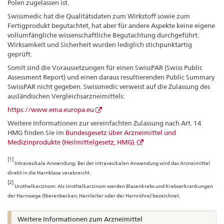
Polen zugelassen ist.
Swissmedic hat die Qualitätsdaten zum Wirkstoff sowie zum
Fertigprodukt begutachtet, hat aber für andere Aspekte keine eigene
vollumfängliche wissenschaftliche Begutachtung durchgeführt.
Wirksamkeit und Sicherheit wurden lediglich stichpunktartig
geprüft.
Somit sind die Voraussetzungen für einen SwissPAR (Swiss Public
Assessment Report) und einen daraus resultierenden Public Summary
SwissPAR nicht gegeben. Swissmedic verweist auf die Zulassung des
ausländischen Vergleichsarzneimittels:
https://www.ema.europa.eu
Weitere Informationen zur vereinfachten Zulassung nach Art. 14
HMG finden Sie im
Bundesgesetz über Arzneimittel und
Medizinprodukte (Heilmittelgesetz, HMG).
[1]
Intravesikale Anwendung: Bei der intravesikalen Anwendung wird das Arzneimittel
direkt in die Harnblase verabreicht.
[2]
Urothelkarzinom: Als Urothelkarzinom werden Blasenkrebs und Krebserkrankungen
der Harnwege (Nierenbecken, Harnleiter oder der Harnröhre) bezeichnet.
Weitere Informationen zum Arzneimittel