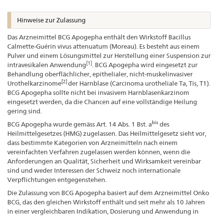
Hinweise zur Zulassung
Das Arzneimittel BCG Apogepha enthält den Wirkstoff Bacillus
Calmette-Guérin vivus attenuatum (Moreau). Es besteht aus einem
Pulver und einem Lösungsmittel zur Herstellung einer Suspension zur
[1]
intravesikalen Anwendung
. BCG Apogepha wird eingesetzt zur
Behandlung oberflächlicher, epithelialer, nicht-muskelinvasiver
[2]
Urothelkarzinome
der Harnblase (Carcinoma urotheliale Ta, Tis, T1).
BCG Apogepha sollte nicht bei invasivem Harnblasenkarzinom
eingesetzt werden, da die Chancen auf eine vollständige Heilung
gering sind.
bis
BCG Apogepha wurde gemäss Art. 14 Abs. 1 Bst. a
des
Heilmittelgesetzes (HMG) zugelassen. Das Heilmittelgesetz sieht vor,
dass bestimmte Kategorien von Arzneimitteln nach einem
vereinfachten Verfahren zugelassen werden können, wenn die
Anforderungen an Qualität, Sicherheit und Wirksamkeit vereinbar
sind und weder Interessen der Schweiz noch internationale
Verpflichtungen entgegenstehen.
Die Zulassung von BCG Apogepha basiert auf dem Arzneimittel Onko
BCG, das den gleichen Wirkstoff enthält und seit mehr als 10 Jahren
in einer vergleichbaren Indikation, Dosierung und Anwendung in