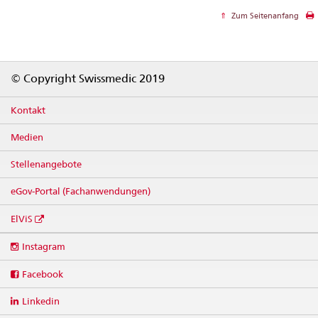
Zum Seitenanfang
Footer
© Copyright Swissmedic 2019
Kontakt
Medien
Stellenangebote
eGov-Portal (Fachanwendungen)
ElViS
Social
Instagram
media
links
Facebook
Linkedin