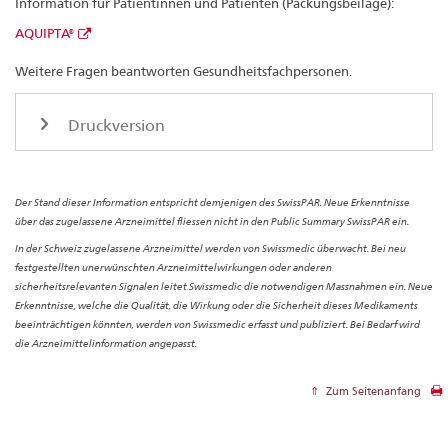
Information für Patientinnen und Patienten (Packungsbeilage):
AQUIPTA®
Weitere Fragen beantworten Gesundheitsfachpersonen.
Druckversion
Der Stand dieser Information entspricht demjenigen des SwissPAR. Neue Erkenntnisse
über das zugelassene Arzneimittel fliessen nicht in den Public Summary SwissPAR ein.
In der Schweiz zugelassene Arzneimittel werden von Swissmedic überwacht. Bei neu
festgestellten unerwünschten Arzneimittelwirkungen oder anderen
sicherheitsrelevanten Signalen leitet Swissmedic die notwendigen Massnahmen ein. Neue
Erkenntnisse, welche die Qualität, die Wirkung oder die Sicherheit dieses Medikaments
beeinträchtigen könnten, werden von Swissmedic erfasst und publiziert. Bei Bedarf wird
die Arzneimittelinformation angepasst.
Zum Seitenanfang