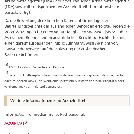
Arzneimittelagentur (EMA), der amerikanischen Arzneimittelagentur
(FDA) sowie die entsprechenden Arzneimittelinformationstexte
berücksichtigt.
Da die Bewertung der klinischen Daten auf Grundlage der
Beurteilungsberichte der ausländischen Behörden erfolgte, liegen die
Voraussetzungen für einen vollumfänglichen SwissPAR (Swiss Public
Assessment Report – einen ausführlichen Bericht für Fachleute) und
einen darauf aufbauenden Public Summary SwissPAR nicht vor.
Swissmedic verweist auf die Zulassung der ausländischen
Referenzbehörden.
[1]
CGRP: Calcitonin Gene-Related Peptide
[2]
Rezeptor: Ein Rezeptor ist ein Eiweiss oder ein Eiweisskomplex auf der Oberfläche
oder im Inneren von Zellen. Wenn eine spezifische Substanz an einen Rezeptor bindet,
wird eine Reaktion in der Zelle ausgelöst
Weitere Informationen zum Arzneimittel
Information für medizinisches Fachpersonal:
AQUIPTA®