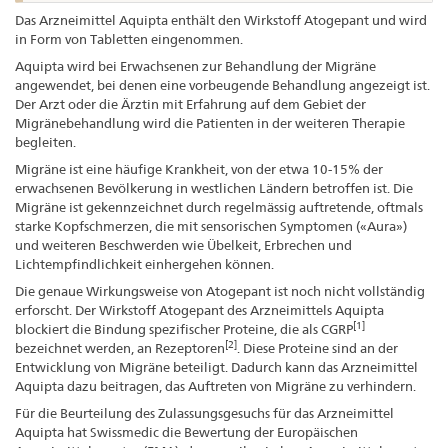
Das Arzneimittel Aquipta enthält den Wirkstoff Atogepant und wird
in Form von Tabletten eingenommen.
Aquipta wird bei Erwachsenen zur Behandlung der Migräne
angewendet, bei denen eine vorbeugende Behandlung angezeigt ist.
Der Arzt oder die Ärztin mit Erfahrung auf dem Gebiet der
Migränebehandlung wird die Patienten in der weiteren Therapie
begleiten.
Migräne ist eine häufige Krankheit, von der etwa 10-15% der
erwachsenen Bevölkerung in westlichen Ländern betroffen ist. Die
Migräne ist gekennzeichnet durch regelmässig auftretende, oftmals
starke Kopfschmerzen, die mit sensorischen Symptomen («Aura»)
und weiteren Beschwerden wie Übelkeit, Erbrechen und
Lichtempfindlichkeit einhergehen können.
Die genaue Wirkungsweise von Atogepant ist noch nicht vollständig
erforscht. Der Wirkstoff Atogepant des Arzneimittels Aquipta
[1]
blockiert die Bindung spezifischer Proteine, die als CGRP
[2]
bezeichnet werden, an Rezeptoren
. Diese Proteine sind an der
Entwicklung von Migräne beteiligt. Dadurch kann das Arzneimittel
Aquipta dazu beitragen, das Auftreten von Migräne zu verhindern.
Für die Beurteilung des Zulassungsgesuchs für das Arzneimittel
Aquipta hat Swissmedic die Bewertung der Europäischen