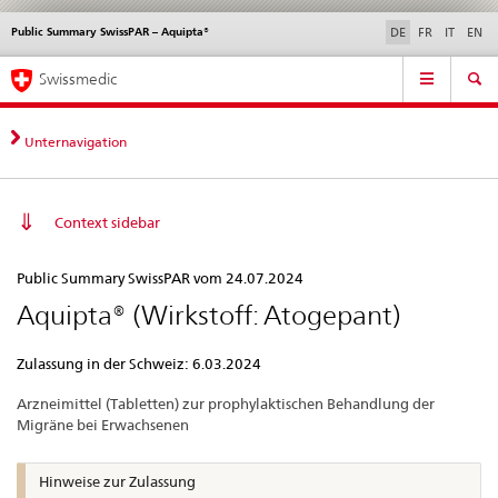
Public Summary SwissPAR – Aquipta®
Sprachwahl
Service
DE
FR
IT
EN
navigation
Direktnavigation
Hauptnavigation
News & Updates
Recht | Normen
Kontakt | Support & Hilfe
Swissmedic
News,
Rechtsgrundlagen,
Kontakt
Unternavigation
Context sidebar
Public
Public Summary SwissPAR vom 24.07.2024
Summary
Aquipta® (Wirkstoff: Atogepant)
SwissPAR
–
Zulassung in der Schweiz: 6.03.2024
Aquipta®
Arzneimittel (Tabletten)
zur prophylaktischen Behandlung der
Migräne bei Erwachsenen
Hinweise zur Zulassung