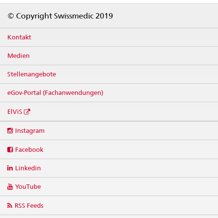
Footer
© Copyright Swissmedic 2019
Kontakt
Medien
Stellenangebote
eGov-Portal (Fachanwendungen)
ElViS
Social
Instagram
media
links
Facebook
Linkedin
YouTube
RSS Feeds