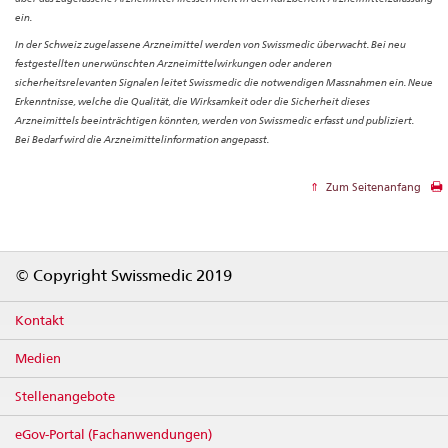
ein.
In der Schweiz zugelassene Arzneimittel werden von Swissmedic überwacht. Bei neu
festgestellten unerwünschten Arzneimittelwirkungen oder anderen
sicherheitsrelevanten Signalen leitet Swissmedic die notwendigen Massnahmen ein. Neue
Erkenntnisse, welche die Qualität, die Wirksamkeit oder die Sicherheit dieses
Arzneimittels beeinträchtigen könnten, werden von Swissmedic erfasst und publiziert.
Bei Bedarf wird die Arzneimittelinformation angepasst.
Zum Seitenanfang
Footer
© Copyright Swissmedic 2019
Kontakt
Medien
Stellenangebote
eGov-Portal (Fachanwendungen)