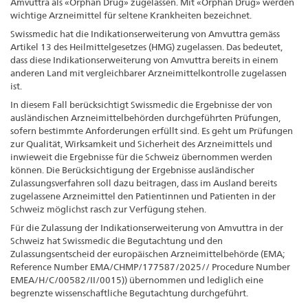
Amvuttra als «Orphan Drug» zugelassen. Mit «Orphan Drug» werden
wichtige Arzneimittel für seltene Krankheiten bezeichnet.
Swissmedic hat die Indikationserweiterung von Amvuttra gemäss
Artikel 13 des Heilmittelgesetzes (HMG) zugelassen. Das bedeutet,
dass diese Indikationserweiterung von Amvuttra bereits in einem
anderen Land mit vergleichbarer Arzneimittelkontrolle zugelassen
ist.
In diesem Fall berücksichtigt Swissmedic die Ergebnisse
der von
ausländischen Arzneimittelbehörden durchgeführten Prüfungen,
sofern bestimmte Anforderungen erfüllt sind. Es geht um Prüfungen
zur Qualität, Wirksamkeit und Sicherheit des Arzneimittels und
inwieweit die Ergebnisse für die Schweiz übernommen werden
können. Die Berücksichtigung der Ergebnisse ausländischer
Zulassungsverfahren soll dazu beitragen, dass im Ausland bereits
zugelassene Arzneimittel den Patientinnen und Patienten in der
Schweiz möglichst rasch zur Verfügung stehen.
Für die Zulassung der Indikationserweiterung von Amvuttra in der
Schweiz hat Swissmedic die Begutachtung und den
Zulassungsentscheid der europäischen Arzneimittelbehörde (EMA;
Reference Number EMA/CHMP/177587/2025// Procedure Number
EMEA/H/C/00582/II/0015)) übernommen und lediglich eine
begrenzte wissenschaftliche Begutachtung durchgeführt.