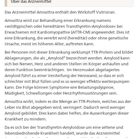
Über das Arzneimittel
Das Arzneimittel Amvuttra enthält den Wirkstoff Vutrisiran.
Amvuttra wird zur Behandlung einer Erkrankung namens
«wildtypischen oder hereditären Transthyretin-Amyloidose» bei
Erwachsenen mit Kardiomyopathie (ATTR-CM) angewendet. Dies ist
eine Erkrankung, die vererbt wird (hereditär) oder ohne genetische
Ursache, meist im höheren Alter, auftreten kann.
Bei Personen mit dieser Erkrankung verklumpt TTR-Protein und bildet
Ablagerungen, die als „Amyloid“ bezeichnet werden. Amyloid kann
sich bei Nerven, Herz und anderen Stellen im Körper anhäufen und
deren Funktion beeinträchtigen. Im Herzmuskel abgelagertes
Amyloid führt zu einer Versteifung der Herzwand, so dass er sich
schlechter mit Blut füllen und es so weniger effektiv weiterpumpen
kann. Die Folge können Symptome wie Belastungsdyspnoe,
Müdigkeit, Schwellungen oder Herzrhythmusstörungen sein.
Amvuttra wirkt, indem es die Menge an TTR-Protein, welches aus der
Leber ins Blut abgegeben wird, verringert. Dadurch wird weniger
Amyloid gebildet. Dies kann dabei helfen, die Auswirkungen dieser
Krankheit zu mindern.
Da es sich bei der Transthyretin-Amyloidose um eine seltene und
lebensbedrohende Krankheit handelt, wurde das Arzneimittel