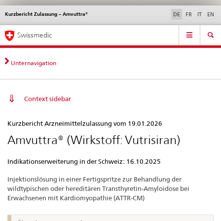
Kurzbericht Zulassung – Amvuttra®
Sprachwahl
Service
DE
FR
IT
EN
navigation
Direktnavigation
Hauptnavigation
News & Updates
Recht | Normen
Kontakt | Support & Hilfe
Swissmedic
News,
Rechtsgrundlagen,
Kontakt
Unternavigation
Context sidebar
Kurzbericht
Kurzbericht Arzneimittelzulassung vom 19.01.2026
Zulassung
Amvuttra® (Wirkstoff: Vutrisiran)
–
Amvuttra®
Indikationserweiterung in der Schweiz: 16.10.2025
Injektionslösung in einer Fertigspritze zur Behandlung der
wildtypischen oder hereditären Transthyretin-Amyloidose bei
Erwachsenen mit Kardiomyopathie (ATTR-CM)