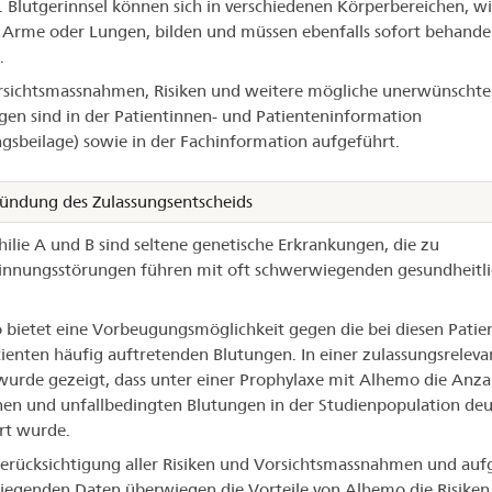
 Blutgerinnsel können sich in verschiedenen Körperbereichen, w
 Arme oder Lungen, bilden und müssen ebenfalls sofort behande
.
rsichtsmassnahmen, Risiken und weitere mögliche unerwünschte
en sind in der Patientinnen- und Patienteninformation
gsbeilage) sowie in der Fachinformation aufgeführt.
ündung des Zulassungsentscheids
lie A und B sind seltene genetische Erkrankungen, die zu
innungsstörungen führen mit oft schwerwiegenden gesundheitl
bietet eine Vorbeugungsmöglichkeit gegen die bei diesen Patie
ienten häufig auftretenden Blutungen. In einer zulassungsreleva
wurde gezeigt, dass unter einer Prophylaxe mit Alhemo die Anza
en und unfallbedingten Blutungen in der Studienpopulation deu
rt wurde.
erücksichtigung aller Risiken und Vorsichtsmassnahmen und auf
liegenden Daten überwiegen die Vorteile von Alhemo die Risiken