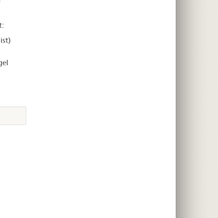
t:
ist)
gel