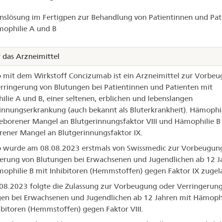
hemo®
onslösung im Fertigpen zur Behandlung von Patientinnen und Pat
ophilie A und B
 das Arzneimittel
mit dem Wirkstoff Concizumab ist ein Arzneimittel zur Vorbe
rringerung von Blutungen bei Patientinnen und Patienten mit
lie A und B, einer seltenen, erblichen und lebenslangen
innungserkrankung (auch bekannt als Bluterkrankheit). Hämophili
eborener Mangel an Blutgerinnungsfaktor VIII und Hämophilie B 
ener Mangel an Blutgerinnungsfaktor IX.
 wurde am 08.08.2023 erstmals von Swissmedic zur Vorbeugun
erung von Blutungen bei Erwachsenen und Jugendlichen ab 12 J
ophilie B mit Inhibitoren (Hemmstoffen) gegen Faktor IX zugel
8.2023 folgte die Zulassung zur Vorbeugung oder Verringerun
en bei Erwachsenen und Jugendlichen ab 12 Jahren mit Hämophi
ibitoren (Hemmstoffen) gegen Faktor VIII.