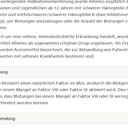
 vorliegenden Indikationserweiterung wurde Alhemo zusätzlich 
enen und Jugendlichen ab 12 Jahren mit schwerer Hämophilie 
oren und mittelschwerer/schwerer Hämophilie B ohne Inhibitore
gt, um Blutungen vorzubeugen oder die Anzahl der Blutungen 
ren.
ich um eine seltene, lebensbedrohliche Erkrankung handelt, wurd
ittel Alhemo als sogenanntes «Orphan Drug» zugelassen. Als O
erden Arzneimittel bezeichnet, die zur Behandlung von Patient
ienten mit seltenen Krankheiten bestimmt sind.
kung
blockiert einen natürlichen Faktor im Blut, wodurch die Blutge
i einem Mangel an Faktor VIII oder Faktor IX aktiviert wird. Dies 
i, dass Blutungen bei einem Mangel an Faktor VIII oder IX verrin
rhindert werden können.
endung