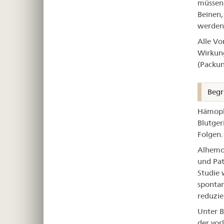
müssen.
Beinen,
werden
Alle Vo
Wirkung
(Packun
Begr
Hämophi
Blutger
Folgen.
Alhemo 
und Pat
Studie 
spontan
reduzie
Unter B
der vor