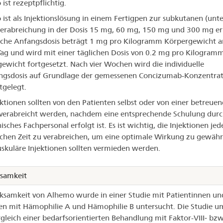
ist rezeptpflichtig.
ist als Injektionslösung in einem Fertigpen zur subkutanen (unte
erabreichung in der Dosis 15 mg, 60 mg, 150 mg und 300 mg erh
iche Anfangsdosis beträgt 1 mg pro Kilogramm Körpergewicht 
Tag und wird mit einer täglichen Dosis von 0.2 mg pro Kilogram
ewicht fortgesetzt. Nach vier Wochen wird die individuelle
ngsdosis auf Grundlage der gemessenen Concizumab-Konzentrat
tgelegt.
ektionen sollten von den Patienten selbst oder von einer betreue
verabreicht werden, nachdem eine entsprechende Schulung dur
sches Fachpersonal erfolgt ist. Es ist wichtig, die Injektionen jed
ichen Zeit zu verabreichen, um eine optimale Wirkung zu gewährl
skuläre Injektionen sollten vermieden werden.
samkeit
ksamkeit von Alhemo wurde in einer Studie mit Patientinnen un
en mit Hämophilie A und Hämophilie B untersucht. Die Studie u
gleich einer bedarfsorientierten Behandlung mit Faktor-VIII‑ bzw