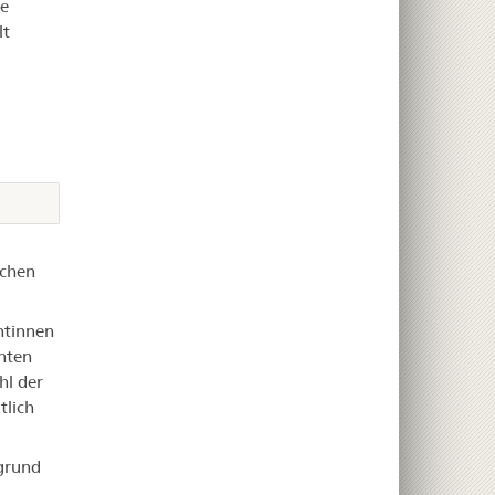
ie
lt
ichen
ntinnen
nten
hl der
tlich
grund
.