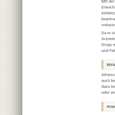
Mit der
Erwachs
Inhibit
beantra
reduzie
Da es s
Arzneim
Drugs w
und Pat
Wir
Alhemo 
auch be
dazu be
oder ve
Anw