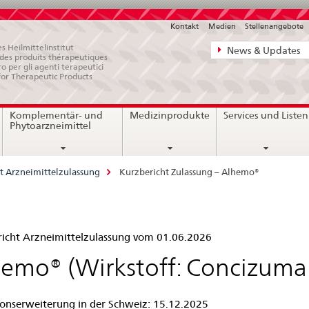
Kontakt
Medien
Stellenangebote
Direktnavigat
s Heilmittelinstitut
News & Updates
e des produits thérapeutiques
News,
ro per gli agenti terapeutici
for Therapeutic Products
Rechtsgrundl
Kontakt
Komplementär- und
Medizinprodukte
Services und Listen
Phytoarzneimittel
t Arzneimittelzulassung
Kurzbericht Zulassung – Alhemo®
zbericht
icht Arzneimittelzulassung vom 01.06.2026
assung
emo® (Wirkstoff: Concizuma
ionserweiterung in der Schweiz: 15.12.2025