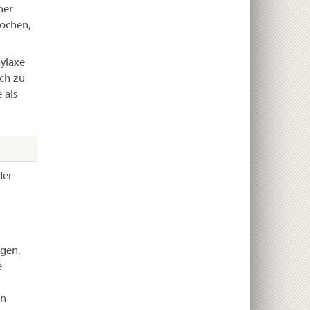
ner
Wochen,
hylaxe
ch zu
 als
der
gen,
e
en