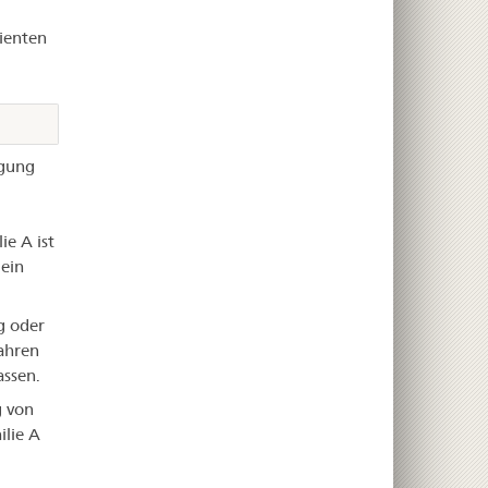
ienten
ugung
e A ist
ein
g oder
ahren
assen.
g von
lie A