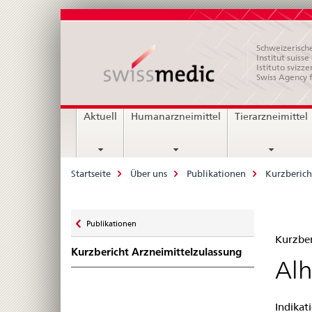
Schweizerische
Institut suiss
Istituto svizze
Swiss Agency 
Hauptnavigation
Aktuell
Humanarzneimittel
Tierarzneimittel
Breadcrumb
Startseite
Über uns
Publikationen
Kurzberich
Zurück
Publikationen
Kur
zu
Kurzber
Kurzbericht Arzneimittelzulassung
Zul
Alh
–
Indikat