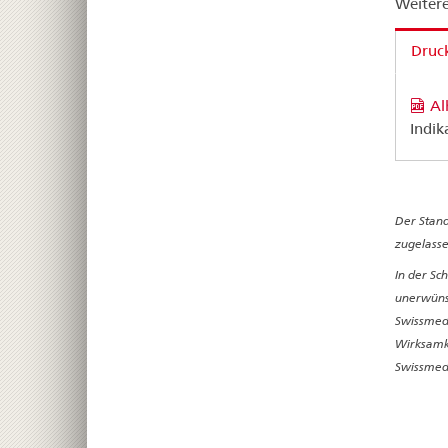
Weitere
Druck
Al
Indik
Der Stand
zugelasse
In der Sc
unerwünsc
Swissmedi
Wirksamke
Swissmedi