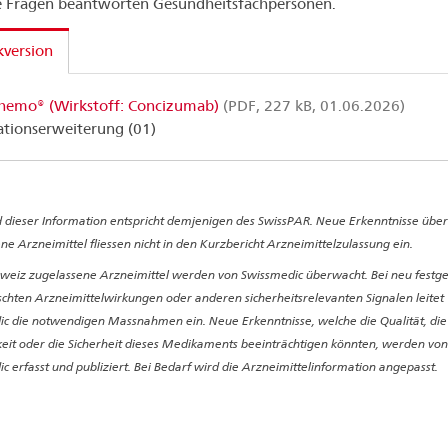
 Fragen beantworten Gesundheitsfachpersonen.
version
hemo® (Wirkstoff: Concizumab)
(PDF, 227 kB, 01.06.2026)
ationserweiterung (01)
 dieser Information entspricht demjenigen des SwissPAR. Neue Erkenntnisse über
ne Arzneimittel fliessen nicht in den Kurzbericht Arzneimittelzulassung ein.
hweiz zugelassene Arzneimittel werden von Swissmedic überwacht. Bei neu festge
hten Arzneimittelwirkungen oder anderen sicherheitsrelevanten Signalen leitet
c die notwendigen Massnahmen ein. Neue Erkenntnisse, welche die Qualität, die
it oder die Sicherheit dieses Medikaments beeinträchtigen könnten, werden von
c erfasst und publiziert. Bei Bedarf wird die Arzneimittelinformation angepasst.