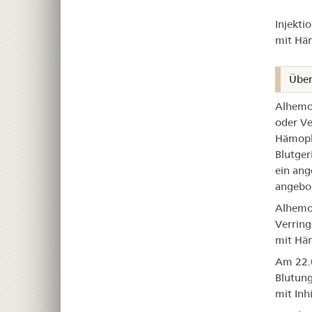
Al
Injekti
mit Häm
Über
Alhemo 
oder Ve
Hämophi
Blutger
ein ang
angebor
Alhemo
Verring
mit Häm
Am 22.0
Blutung
mit Inh