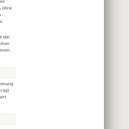
bei
A ohne
n
zu
e das
rphan
innen
rinnung
trägt
gert