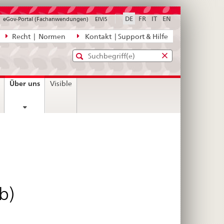
DE
FR
IT
EN
eGov-Portal (Fachanwendungen)
ElViS
ion
Recht | Normen
Kontakt | Support & Hilfe
Standard-
Eingabefenster
agen,
für
Suche
Eingabefenster
die
für
current
Über uns
Visible
Suche
die
page
Suche
b)