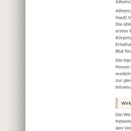
Alhemo 
Alhemo 
Haut) V
Die übl
ersten 
Körperg
Erhaltu
Blut fes
Die Inj
Person 
medizini
zur gle
Intramu
Wirk
Die Wir
Patient
den Ver