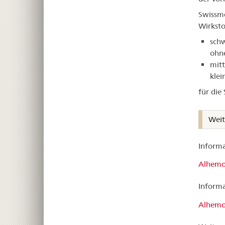
Swissme
Wirksto
schw
ohne
mitt
klei
für die
Weit
Informa
Alhemo®
Informa
Alhemo®