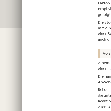
Faktor-
Prophyl
gefolgt
Die Stu
mit Alh
einer B
auch un
Vors
Alhemo 
einem d
Die häu
Anwende
Bei de
darunte
Reaktio
Atemsch