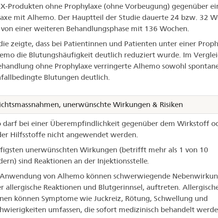
IX‑Produkten ohne Prophylaxe (ohne Vorbeugung) gegenüber ei
axe mit Alhemo. Der Hauptteil der Studie dauerte 24 bzw. 32 
 von einer weiteren Behandlungsphase mit 136 Wochen.
die zeigte, dass bei Patientinnen und Patienten unter einer Prop
emo die Blutungshäufigkeit deutlich reduziert wurde. Im Verglei
ehandlung ohne Prophylaxe verringerte Alhemo sowohl spontane
fallbedingte Blutungen deutlich.
ichtsmassnahmen, unerwünschte Wirkungen & Risiken
darf bei einer Überempfindlichkeit gegenüber dem Wirkstoff o
er Hilfsstoffe nicht angewendet werden.
figsten unerwünschten Wirkungen (betrifft mehr als 1 von 10
rn) sind Reaktionen an der Injektionsstelle
.
r Anwendung von Alhemo können schwerwiegende Nebenwirkun
r allergische Reaktionen und Blutgerinnsel, auftreten. Allergisch
nen können Symptome wie Juckreiz, Rötung, Schwellung und
wierigkeiten umfassen, die sofort medizinisch behandelt werd