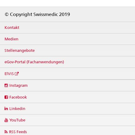
Footer
© Copyright Swissmedic 2019
Kontakt
Medien
Stellenangebote
eGov-Portal (Fachanwendungen)
ElViS
Social
Instagram
media
links
Facebook
Linkedin
YouTube
RSS Feeds