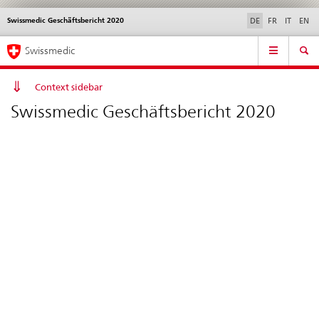
Swissmedic Geschäftsbericht 2020
Sprachwahl
Service
DE
FR
IT
EN
navigation
Direktnavigation
Hauptnavigation
News & Updates
Recht | Normen
Kontakt | Support & Hilfe
Swissmedic
News,
Rechtsgrundlagen,
Kontakt
Context sidebar
Swissmedic Geschäftsbericht 2020