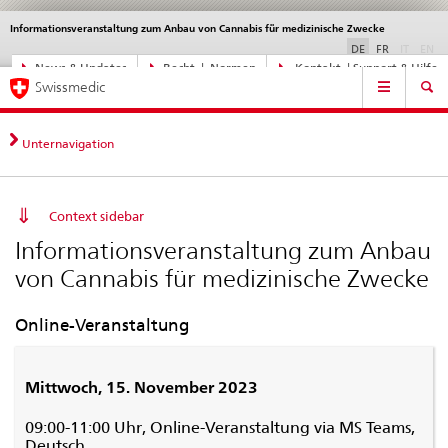
Informationsveranstaltung zum Anbau von Cannabis für medizinische Zwecke
Sprachwahl
Service
navigation
disable
di
DE
FR
IT
EN
Direktnavigation
News & Updates
Recht | Normen
Kontakt | Support & Hilfe
Hauptnavigation
News,
Swissmedic
Rechtsgrundlagen,
Kontakt
Unternavigation
Context sidebar
Informationsveranstaltung zum Anbau
von Cannabis für medizinische Zwecke
Online-Veranstaltung
Mittwoch, 15. November 2023
09:00-11:00 Uhr, Online-Veranstaltung via MS Teams,
Deutsch