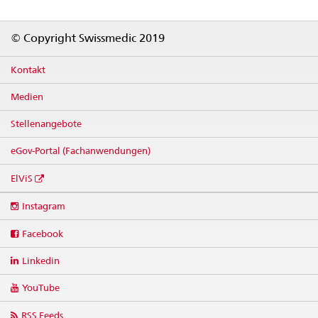
Footer
© Copyright Swissmedic 2019
Kontakt
Medien
Stellenangebote
eGov-Portal (Fachanwendungen)
ElViS
Social
Instagram
media
links
Facebook
Linkedin
YouTube
RSS Feeds