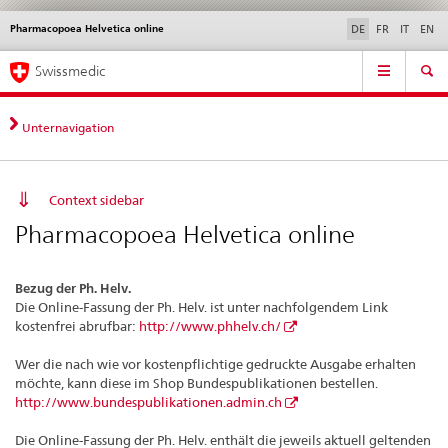
Pharmacopoea Helvetica online
Sprachwahl
Service
DE
FR
IT
EN
navigation
Direktnavigation
Hauptnavigation
News & Updates
Recht | Normen
Kontakt | Support & Hilfe
Swissmedic
News,
Rechtsgrundlagen,
Kontakt
Unternavigation
Context sidebar
Pharmacopoea Helvetica online
Bezug der Ph. Helv.
Die Online-Fassung der Ph. Helv. ist unter nachfolgendem Link
kostenfrei abrufbar:
http://www.phhelv.ch/
Wer die nach wie vor kostenpflichtige gedruckte Ausgabe erhalten
möchte, kann diese im Shop Bundespublikationen bestellen.
http://www.bundespublikationen.admin.ch
Die Online-Fassung der Ph. Helv. enthält die jeweils aktuell geltenden