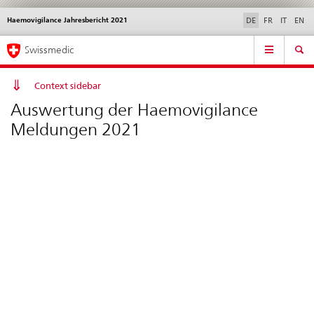
Haemovigilance Jahresbericht 2021
Sprachwahl
Service
DE
FR
IT
EN
navigation
Direktnavigation
Hauptnavigation
News & Updates
Recht | Normen
Kontakt | Support & Hilfe
Swissmedic
News,
Rechtsgrundlagen,
Kontakt
Context sidebar
Auswertung der Haemovigilance
Meldungen 2021