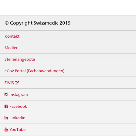
Footer
© Copyright Swissmedic 2019
Kontakt
Medien
Stellenangebote
eGov-Portal (Fachanwendungen)
ElViS
Social
Instagram
media
links
Facebook
Linkedin
YouTube