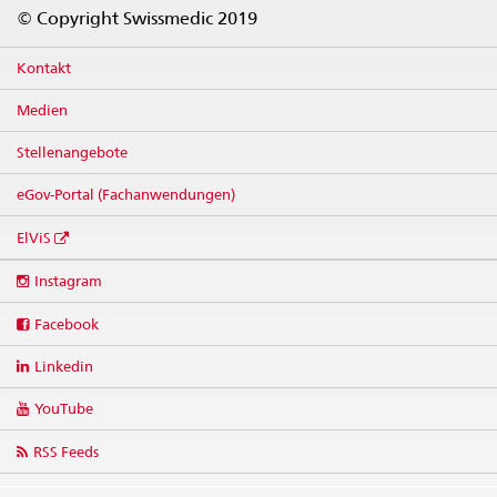
Footer
© Copyright Swissmedic 2019
Kontakt
Medien
Stellenangebote
eGov-Portal (Fachanwendungen)
ElViS
Social
Instagram
media
links
Facebook
Linkedin
YouTube
RSS Feeds