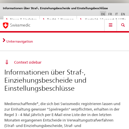
Informationen über Straf-, Einziehungsbescheide und Einstellungsbeschlüsse
Sprachwahl
Service
navigation
DE
FR
IT
EN
Direktnavigation
News & Updates
Recht | Normen
Kontakt | Support & Hilfe
Hauptnavigation
News,
Swissmedic
Rechtsgrundlagen,
Kontakt
Unternavigation
Context sidebar
Informationen über Straf-,
Einziehungsbescheide und
Einstellungsbeschlüsse
Medienschaffende*, die sich bei Swissmedic registrieren lassen und
zur Einhaltung gewisser "Spielregeln" verpflichten, erhalten in der
Regel 3 - 4 Mal jährlich per E-Mail eine Liste der in den letzten
Monaten ergangenen Entscheide in Verwaltungsstrafverfahren
(Straf- und Einziehungsbescheide, Straf- und