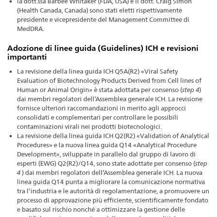
la dott.ssa Barbee Whitaker (FDA, USA) e il dott. Craig Simon
(Health Canada, Canada) sono stati eletti rispettivamente
presidente e vicepresidente del Management Committee di
MedDRA.
Adozione di linee guida (Guidelines) ICH e revisioni
importanti
La revisione della linea guida ICH Q5A(R2) «Viral Safety
Evaluation of Biotechnology Products Derived from Cell lines of
Human or Animal Origin» è stata adottata per consenso (
step 4
)
dai membri regolatori dell’Assemblea generale ICH. La revisione
fornisce ulteriori raccomandazioni in merito agli approcci
consolidati e complementari per controllare le possibili
contaminazioni virali nei prodotti biotecnologici.
La revisione della linea guida ICH Q2(R2) «Validation of Analytical
Procedures» e la nuova linea guida Q14 «Analytical Procedure
Development», sviluppate in parallelo dal gruppo di lavoro di
esperti (EWG) Q2(R2)/Q14, sono state adottate per consenso (
step
4
) dai membri regolatori dell’Assemblea generale ICH. La nuova
linea guida Q14 punta a migliorare la comunicazione normativa
tra l’industria e le autorità di regolamentazione, a promuovere un
processo di approvazione più efficiente, scientificamente fondato
e basato sul rischio nonché a ottimizzare la gestione delle