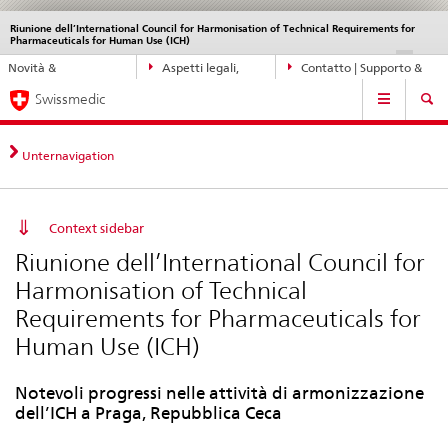
Riunione dell’International Council for Harmonisation of Technical Requirements for
Service
Pharmaceuticals for Human Use (ICH)
navigation
Navigazione
DE
FR
IT
EN
Novità &
Aspetti legali,
Contatto | Supporto &
diretta:
Navigation
aggiornamenti
norme
aiuto
novità,
Swissmedic
aspetti
legali,
Unternavigation
contatto
Context sidebar
Riunione dell’International Council for
Harmonisation of Technical
Requirements for Pharmaceuticals for
Human Use (ICH)
Notevoli progressi nelle attività di armonizzazione
dell’ICH a Praga, Repubblica Ceca