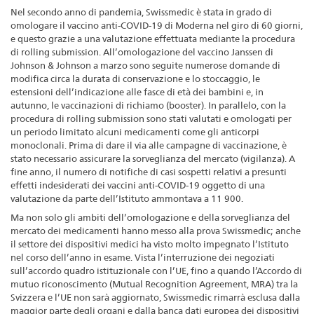
Nel secondo anno di pandemia, Swissmedic è stata in grado di
omologare il vaccino anti-COVID-19 di Moderna nel giro di 60 giorni,
e questo grazie a una valutazione effettuata mediante la procedura
di rolling submission. All’omologazione del vaccino Janssen di
Johnson & Johnson a marzo sono seguite numerose domande di
modifica circa la durata di conservazione e lo stoccaggio, le
estensioni dell’indicazione alle fasce di età dei bambini e, in
autunno, le vaccinazioni di richiamo (booster). In parallelo, con la
procedura di rolling submission sono stati valutati e omologati per
un periodo limitato alcuni medicamenti come gli anticorpi
monoclonali. Prima di dare il via alle campagne di vaccinazione, è
stato necessario assicurare la sorveglianza del mercato (vigilanza). A
fine anno, il numero di notifiche di casi sospetti relativi a presunti
effetti indesiderati dei vaccini anti-COVID-19 oggetto di una
valutazione da parte dell’Istituto ammontava a 11 900.
Ma non solo gli ambiti dell’omologazione e della sorveglianza del
mercato dei medicamenti hanno messo alla prova Swissmedic; anche
il settore dei dispositivi medici ha visto molto impegnato l’Istituto
nel corso dell’anno in esame. Vista l’interruzione dei negoziati
sull’accordo quadro istituzionale con l’UE, fino a quando l’Accordo di
mutuo riconoscimento (Mutual Recognition Agreement, MRA) tra la
Svizzera e l’UE non sarà aggiornato, Swissmedic rimarrà esclusa dalla
maggior parte degli organi e dalla banca dati europea dei dispositivi