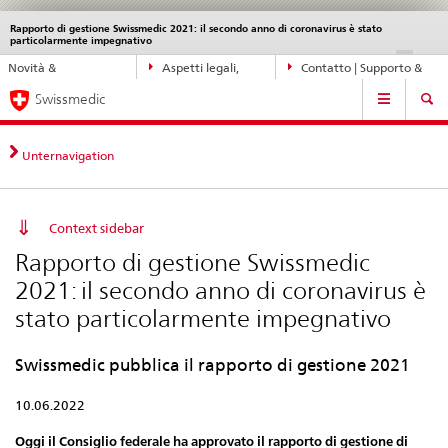
Rapporto di gestione Swissmedic 2021: il secondo anno di coronavirus è stato
Service
particolarmente impegnativo
navigation
Navigazione
DE
FR
IT
EN
Novità &
Aspetti legali,
Contatto | Supporto &
diretta:
Navigation
aggiornamenti
norme
aiuto
novità,
Swissmedic
aspetti
legali,
Unternavigation
contatto
Context sidebar
Rapporto di gestione Swissmedic
2021: il secondo anno di coronavirus è
stato particolarmente impegnativo
Swissmedic pubblica il rapporto di gestione 2021
10.06.2022
Oggi il Consiglio federale ha approvato il rapporto di gestione di