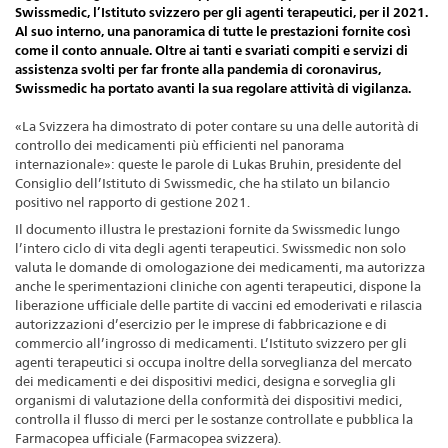
Swissmedic, l’Istituto svizzero per gli agenti terapeutici, per il 2021.
Al suo interno, una panoramica di tutte le prestazioni fornite così
come il conto annuale. Oltre ai tanti e svariati compiti e servizi di
assistenza svolti per far fronte alla pandemia di coronavirus,
Swissmedic ha portato avanti la sua regolare attività di vigilanza.
«La Svizzera ha dimostrato di poter contare su una delle autorità di
controllo dei medicamenti più efficienti nel panorama
internazionale»: queste le parole di Lukas Bruhin, presidente del
Consiglio dell’Istituto di Swissmedic, che ha stilato un bilancio
positivo nel rapporto di gestione 2021.
Il documento illustra le prestazioni fornite da Swissmedic lungo
l’intero ciclo di vita degli agenti terapeutici. Swissmedic non solo
valuta le domande di omologazione dei medicamenti, ma autorizza
anche le sperimentazioni cliniche con agenti terapeutici, dispone la
liberazione ufficiale delle partite di vaccini ed emoderivati e rilascia
autorizzazioni d’esercizio per le imprese di fabbricazione e di
commercio all’ingrosso di medicamenti. L’Istituto svizzero per gli
agenti terapeutici si occupa inoltre della sorveglianza del mercato
dei medicamenti e dei dispositivi medici, designa e sorveglia gli
organismi di valutazione della conformità dei dispositivi medici,
controlla il flusso di merci per le sostanze controllate e pubblica la
Farmacopea ufficiale (Farmacopea svizzera).