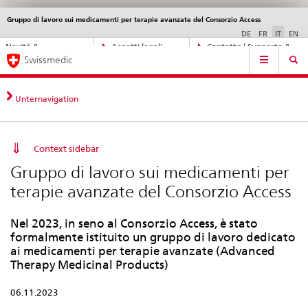
Gruppo di lavoro sui medicamenti per terapie avanzate del Consorzio Access
Service
navigation
DE
FR
IT
EN
Navigazione
Novità &
Aspetti legali,
Contatto | Supporto &
Navigation
diretta:
Swissmedic
aggiornamenti
norme
aiuto
novità,
aspetti
legali,
Unternavigation
contatto
Context sidebar
Gruppo di lavoro sui medicamenti per
terapie avanzate del Consorzio Access
Nel 2023, in seno al Consorzio Access, è stato
formalmente istituito un gruppo di lavoro dedicato
ai medicamenti per terapie avanzate (Advanced
Therapy Medicinal Products)
06.11.2023