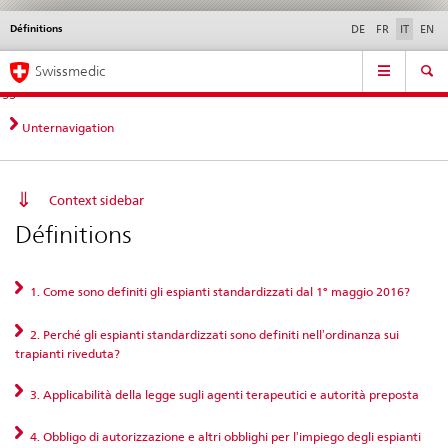
Définitions
Service
DE
FR
IT
EN
navigation
Navigazione
Navigation
Novità &
Aspetti legali,
Contatto | Supporto &
Swissmedic
diretta:
aggiornamenti
norme
aiuto
novità,
aspetti
Unternavigation
legali,
contatto
Context sidebar
Définitions
1. Come sono definiti gli espianti standardizzati dal 1° maggio 2016?
2. Perché gli espianti standardizzati sono definiti nellʼordinanza sui
trapianti riveduta?
3. Applicabilità della legge sugli agenti terapeutici e autorità preposta
4. Obbligo di autorizzazione e altri obblighi per lʼimpiego degli espianti