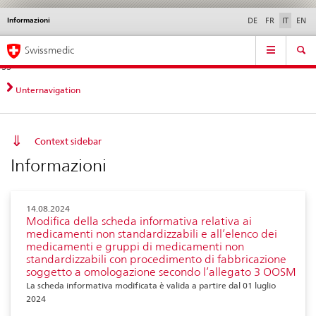
Informazioni
Service
DE
FR
IT
EN
navigation
Navigazione
Navigation
Novità &
Aspetti legali,
Contatto | Supporto &
Swissmedic
diretta:
aggiornamenti
norme
aiuto
novità,
aspetti
Unternavigation
legali,
contatto
Context sidebar
Informazioni
14.08.2024
Modifica della scheda informativa relativa ai
medicamenti non standardizzabili e all’elenco dei
medicamenti e gruppi di medicamenti non
standardizzabili con procedimento di fabbricazione
soggetto a omologazione secondo l’allegato 3 OOSM
La scheda informativa modificata è valida a partire dal 01 luglio
2024