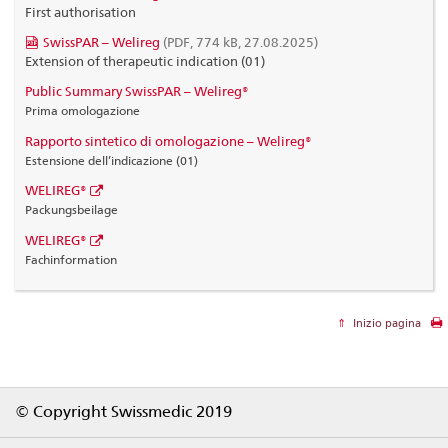
First authorisation
SwissPAR – Welireg
(PDF, 774 kB, 27.08.2025)
Extension of therapeutic indication (01)
Public Summary SwissPAR – Welireg®
Prima omologazione
Rapporto sintetico di omologazione – Welireg®
Estensione dell’indicazione (01)
WELIREG®
Packungsbeilage
WELIREG®
Fachinformation
Inizio pagina
Footer
© Copyright Swissmedic 2019