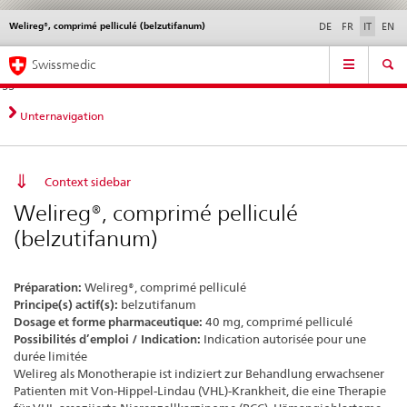
Welireg®, comprimé pelliculé (belzutifanum)
Service
DE
FR
IT
EN
navigation
Navigazione
Navigation
Novità &
Aspetti legali,
Contatto | Supporto &
Swissmedic
diretta:
aggiornamenti
norme
aiuto
novità,
aspetti
Unternavigation
legali,
contatto
Context sidebar
Welireg®, comprimé pelliculé
(belzutifanum)
Préparation:
Welireg®, comprimé pelliculé
Principe(s) actif(s):
belzutifanum
Dosage et forme pharmaceutique:
40 mg, comprimé pelliculé
Possibilités d’emploi / Indication:
Indication autorisée pour une
durée limitée
Welireg als Monotherapie ist indiziert zur Behandlung erwachsener
Patienten mit Von-Hippel-Lindau (VHL)-Krankheit, die eine Therapie