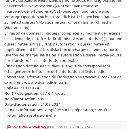
für VHL-assoziierte Nierenzellkarzinome (RCC), Hämangioblastome
des zentralen Nervensystems (ZNS) oder pankreatische
neuroendokrine Tumoren (pNET) benötigen und für die eine
sofortige Operation nicht erforderlich ist. Es liegen keine Daten vor
zu metastasierten VHL-assoziierten Tumoren (siehe «Klinische
Wirksamkeit»).
En raison de données cliniques incomplètes au moment de l’examen
de la demande, cette/ces indication(s) est/sont autorisée(s) pour une
durée limitée (art. 9a LPTh). L’autorisation à durée limitée est
impérativement liée à la satisfaction de charges en temps opportun.
Une fois ces charges satisfaites, l’autorisation à durée limitée pourra
être transformée en autorisation ordinaire.
L’indication doit figurer ici dans la langue de correspondance
échangée entre le titulaire de l’autorisation et Swissmedic.
Concernant la formulation de l’indication en français, il convient de
se référer à www.swissmedicinfo.ch.
Code ATC:
L01XX74
No IT / désignation:
07.16.4./autre
No d’autorisation:
68531
Date d’autorisation:
21.03.2024
Pour des informations complètes sur la préparation, consultez
l’information professionnelle.
SwissPAR – Welireg
(PDF, 545 kB, 07.06.2024)