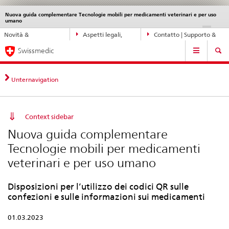
Nuova guida complementare Tecnologie mobili per medicamenti veterinari e per uso
Service
umano
navigation
Navigazione
DE
FR
IT
EN
Novità &
Aspetti legali,
Contatto | Supporto &
diretta:
Navigation
aggiornamenti
norme
aiuto
novità,
Swissmedic
aspetti
legali,
Unternavigation
contatto
Context sidebar
Nuova guida complementare
Tecnologie mobili per medicamenti
veterinari e per uso umano
Disposizioni per l’utilizzo dei codici QR sulle
confezioni e sulle informazioni sui medicamenti
01.03.2023