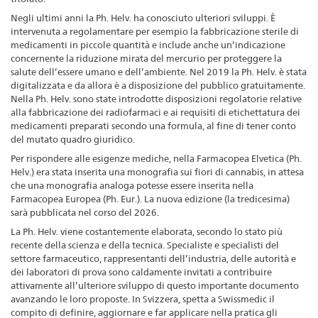
Negli ultimi anni la Ph. Helv. ha conosciuto ulteriori sviluppi. È
intervenuta a regolamentare per esempio la fabbricazione sterile di
medicamenti in piccole quantità e include anche un’indicazione
concernente la riduzione mirata del mercurio per proteggere la
salute dell’essere umano e dell’ambiente. Nel 2019 la Ph. Helv. è stata
digitalizzata e da allora è a disposizione del pubblico gratuitamente.
Nella Ph. Helv. sono state introdotte disposizioni regolatorie relative
alla fabbricazione dei radiofarmaci e ai requisiti di etichettatura dei
medicamenti preparati secondo una formula, al fine di tener conto
del mutato quadro giuridico.
Per rispondere alle esigenze mediche, nella Farmacopea Elvetica (Ph.
Helv.) era stata inserita una monografia sui fiori di cannabis, in attesa
che una monografia analoga potesse essere inserita nella
Farmacopea Europea (Ph. Eur.). La nuova edizione (la tredicesima)
sarà pubblicata nel corso del 2026.
La Ph. Helv. viene costantemente elaborata, secondo lo stato più
recente della scienza e della tecnica. Specialiste e specialisti del
settore farmaceutico, rappresentanti dell’industria, delle autorità e
dei laboratori di prova sono caldamente invitati a contribuire
attivamente all’ulteriore sviluppo di questo importante documento
avanzando le loro proposte. In Svizzera, spetta a Swissmedic il
compito di definire, aggiornare e far applicare nella pratica gli