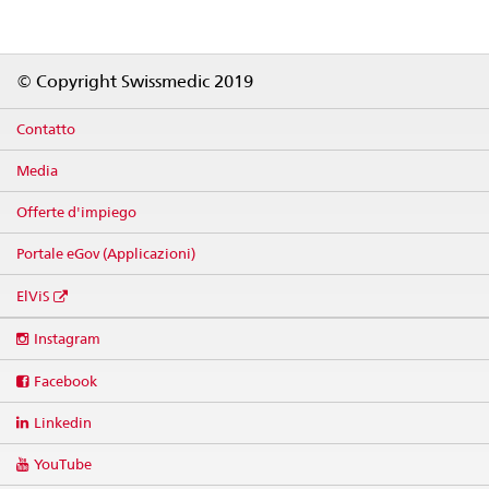
Footer
© Copyright Swissmedic 2019
Contatto
Media
Offerte d'impiego
Portale eGov (Applicazioni)
ElViS
Social
Instagram
media
links
Facebook
Linkedin
YouTube