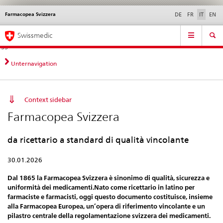
Farmacopea Svizzera
Service
DE
FR
IT
EN
navigation
Navigazione
Navigation
Novità &
Aspetti legali,
Contatto | Supporto &
Swissmedic
diretta:
aggiornamenti
norme
aiuto
novità,
aspetti
Unternavigation
legali,
contatto
Context sidebar
Farmacopea Svizzera
da ricettario a standard di qualità vincolante
30.01.2026
Dal 1865 la Farmacopea Svizzera è sinonimo di qualità, sicurezza e
uniformità dei medicamenti.Nato come ricettario in latino per
farmaciste e farmacisti, oggi questo documento costituisce, insieme
alla Farmacopea Europea, un’opera di riferimento vincolante e un
pilastro centrale della regolamentazione svizzera dei medicamenti.