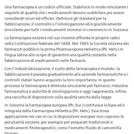
Una farmacopea è un codice ufficiale. Stabilisce in modo vincolante i
requisiti di qualità che i medicamenti devono soddisfare per essere
considerati sicuri ed efficaci. Definisce gli standard per la
fabbricazione, il controllo e l’omologazione ed è giuridicamente
vincolante per tutti i medicamenti immessi in commercio in Svizzera.
La farmacopea svizzera nel suo insieme affonda le proprie radici
nella Costituzione federale del 1848. Nel 1865 la Società svizzera dei
farmacisti pubblicò la prima Pharmacopoea Helvetica (Ph. Helv.) in
lingua latina allo scopo di garantire una qualità costante nella
fabbricazione di medicamenti nelle farmacie.
Con l’industrializzazione, il ruolo della farmacopea è mutato: la
fabbricazione è passata gradualmente alle aziende farmaceutiche e i
controlli statali hanno acquisito la loro importanza. In questo
processo la farmacopea è divenuta vincolante per farmacie, industria
farmaceutica e autorità di omologazione e oggi rappresenta, infine,
una raccolta di disposizioni sulla qualità sancita dalla legge.
In Svizzera la Farmacopea europea (Ph. Eur.) costituisce la base ed è
integrata dalla Farmacopea Helvetica (Ph. Helv.). Essa trova
applicazione nei casi in cui le disposizioni europee non coprono le
peculiarità svizzere, per esempio per preparati tradizionali e
medicamenti fitoterapeutici, come l’estratto fluido di camomilla
titolato.