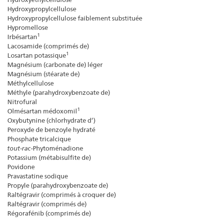
Hydroxypropylcellulose
Hydroxypropylcellulose faiblement substituée
Hypromellose
1
Irbésartan
Lacosamide (comprimés de)
1
Losartan potassique
Magnésium (carbonate de) léger
Magnésium (stéarate de)
Méthylcellulose
Méthyle (parahydroxybenzoate de)
Nitrofural
1
Olmésartan médoxomil
Oxybutynine (chlorhydrate d’)
Peroxyde de benzoyle hydraté
Phosphate tricalcique
tout
-
rac
-Phytoménadione
Potassium (métabisulfite de)
Povidone
Pravastatine sodique
Propyle (parahydroxybenzoate de)
Raltégravir (comprimés à croquer de)
Raltégravir (comprimés de)
Régorafénib (comprimés de)