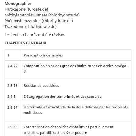
Monographies
Fluticasone (furoate de)
Méthylaminolévulinate (chlorhydrate de)
Phénoxybenzamine (chlorhydrate de)
Trazodone (chlorhydrate de)
Les textes ci-après ont été
révisés
:
CHAPITRES GÉNÉRAUX
1
Prescriptions générales
Composition en acides gras des huiles riches en acides oméga-
2.4.29
3
2.8.13
Résidus de pesticides
2.9.1
Désagrégation des comprimés et des capsules
Uniformité et exactitude de la dose délivrée par les récipients
2.9.27
multidoses
2.9.33
Caractérisation des solides cristallins et partiellement
cristallins par diffraction X sur poudre