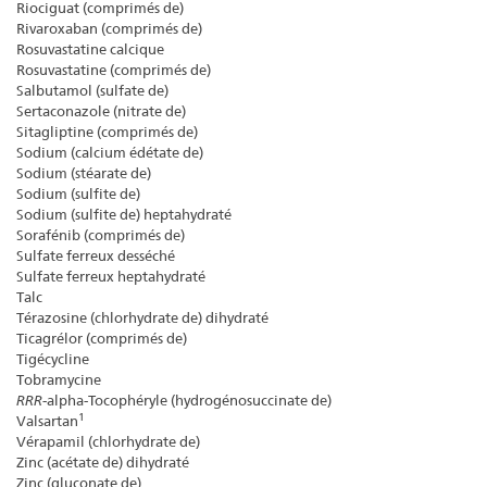
Riociguat (comprimés de)
Rivaroxaban (comprimés de)
Rosuvastatine calcique
Rosuvastatine (comprimés de)
Salbutamol (sulfate de)
Sertaconazole (nitrate de)
Sitagliptine (comprimés de)
Sodium (calcium édétate de)
Sodium (stéarate de)
Sodium (sulfite de)
Sodium (sulfite de) heptahydraté
Sorafénib (comprimés de)
Sulfate ferreux desséché
Sulfate ferreux heptahydraté
Talc
Térazosine (chlorhydrate de) dihydraté
Ticagrélor (comprimés de)
Tigécycline
Tobramycine
RRR
-alpha-Tocophéryle (hydrogénosuccinate de)
1
Valsartan
Vérapamil (chlorhydrate de)
Zinc (acétate de) dihydraté
Zinc (gluconate de)