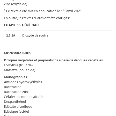
Zinc (oxyde de)
1
er
Ce texte a été mis en application le 1
avril 2021.
En outre, les textes ci-arès ont été
corrigés
:
CHAPITRES GÉNÉRAUX
2.5.29
Dioxyde de soufre
MONOGRAPHIES
Drogues végétales et préparations à base de drogues végétales
Forsythia (fruit de)
Massette (pollen de)
Monographies
Amidons hydroxyéthylés
Bacitracine
Bacitracine-zinc
Céfalexine monohydratée
Dexpanthénol
Édétate disodique
Édétique (acide)