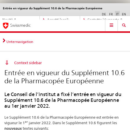
Entrée en vigueur du Supplément 10.6 de la Pharmacopée Européenne
Service
navigation
DE
FR
IT
EN
Navigazione
Novità &
Aspetti legali,
Contatto | Supporto &
Navigation
diretta:
Swissmedic
aggiornamenti
norme
aiuto
novità,
aspetti
legali,
Unternavigation
contatto
Context sidebar
Entrée en vigueur du Supplément 10.6
de la Pharmacopée Européenne
Le Conseil de l’institut a fixé l’entrée en vigueur du
Supplément 10.6 de la Pharmacopée Européenne
au 1er janvier 2022.
Le Supplément 10.6 de la Pharmacopée Européenne est entrée en
er
vigueur le 1
janvier 2022. Dans le Supplément 10.6 figurent les
nouveaux
textes suivants: