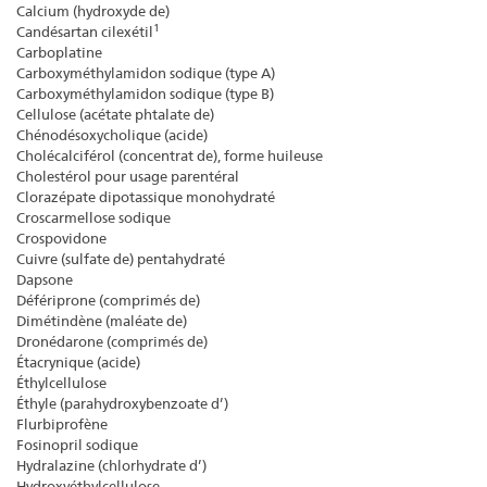
Calcium (hydroxyde de)
1
Candésartan cilexétil
Carboplatine
Carboxyméthylamidon sodique (type A)
Carboxyméthylamidon sodique (type B)
Cellulose (acétate phtalate de)
Chénodésoxycholique (acide)
Cholécalciférol (concentrat de), forme huileuse
Cholestérol pour usage parentéral
Clorazépate dipotassique monohydraté
Croscarmellose sodique
Crospovidone
Cuivre (sulfate de) pentahydraté
Dapsone
Défériprone (comprimés de)
Dimétindène (maléate de)
Dronédarone (comprimés de)
Étacrynique (acide)
Éthylcellulose
Éthyle (parahydroxybenzoate d’)
Flurbiprofène
Fosinopril sodique
Hydralazine (chlorhydrate d’)
Hydroxyéthylcellulose