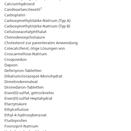
Calciumhydroxid
1
Candesartancilexetil
Carboplatin
Carboxymethylstärke-Natrium (Typ A)
Carboxymethylstärke-Natrium (Typ B)
Celluloseacetatphthalat
Chenodesoxycholsäure
Cholesterol zur parenteralen Anwendung
Colecalciferol, ölige Lösungen von
Croscarmellose-Natrium
Crospovidon
Dapson
Deferipron-Tabletten
Dikaliumclorazepat-Monohydrat
Dimetindenmaleat
Dronedaron-Tabletten
Eisen(II)-sulfat, getrocknetes
Eisen(II)-sulfat-Heptahydrat
Etacrynsäure
Ethylcellulose
Ethyl-4-hydroxybenzoat
Flurbiprofen
Fosinopril-Natrium