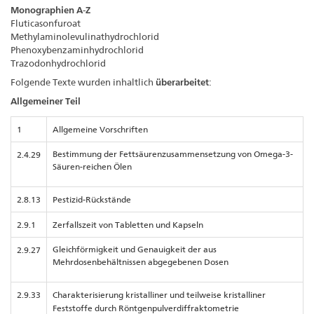
Monographien A-Z
Fluticasonfuroat
Methylaminolevulinathydrochlorid
Phenoxybenzaminhydrochlorid
Trazodonhydrochlorid
Folgende Texte wurden inhaltlich
überarbeitet
:
Allgemeiner Teil
1
Allgemeine Vorschriften
Bestimmung der Fettsäurenzusammensetzung von Omega-3-
2.4.29
Säuren-reichen Ölen
2.8.13
Pestizid-Rückstände
2.9.1
Zerfallszeit von Tabletten und Kapseln
Gleichförmigkeit und Genauigkeit der aus
2.9.27
Mehrdosenbehältnissen abgegebenen Dosen
2.9.33
Charakterisierung kristalliner und teilweise kristalliner
Feststoffe durch Röntgenpulverdiffraktometrie