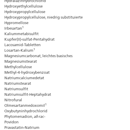
Hydralazinhydrochlorid
Hydroxyethylcellulose
Hydroxypropylcellulose
Hydroxypropylcellulose, niedrig substituierte
Hypromellose
1
Irbesartan
Kaliummetabisulfit
Kupfer(II)-sulfat-Pentahydrat
Lacosamid-Tabletten
1
Losartan-Kalium
Magnesiumcarbonat, leichtes basisches
Magnesiumstearat
Methylcellulose
Methyl-4-hydroxybenzoat
Natriumcalciumedetat
Natriumstearat
Natriumsulfit
Natriumsulfit-Heptahydrat
Nitrofural
1
Olmesartanmedoxomil
Oxybutyninhydrochlorid
Phytomenadion,
all-rac-
Povidon
Pravastatin-Natrium