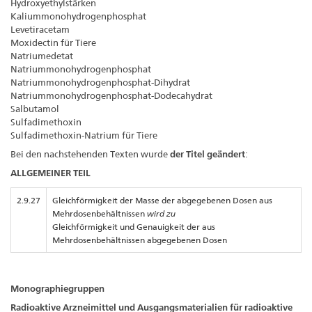
Hydroxyethylstärken
Kaliummonohydrogenphosphat
Levetiracetam
Moxidectin für Tiere
Natriumedetat
Natriummonohydrogenphosphat
Natriummonohydrogenphosphat-Dihydrat
Natriummonohydrogenphosphat-Dodecahydrat
Salbutamol
Sulfadimethoxin
Sulfadimethoxin-Natrium für Tiere
Bei den nachstehenden Texten wurde
der Titel geändert
:
ALLGEMEINER TEIL
2.9.27
Gleichförmigkeit der Masse der abgegebenen Dosen aus
Mehrdosenbehältnissen
wird zu
Gleichförmigkeit und Genauigkeit der aus
Mehrdosenbehältnissen abgegebenen Dosen
Monographiegruppen
Radioaktive Arzneimittel und Ausgangsmaterialien für radioaktive