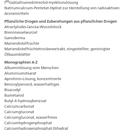
68
(
Ga)Galliumedotreotid-Injektionslösung
Natriumcalcium-Pentetat-Hydrat zur Herstellung von radioaktiven
Arzneimitteln
Pflanzliche Drogen und Zubereitungen aus pflanzlichen Drogen
Atractylodes-lancea-Wurzelstock
Brennnesselwurzel
Ganoderma
Mariendistelfrüchte
Mariendistelfrüchtetrockenextrakt, eingestellter, gereinigter
Ölbaumblätter
Monographien A-Z
Albuminlösung vom Menschen
Aluminiumstearat
Aprotinin-Lösung, konzentrierte
Benzoylperoxid, wasserhaltiges
Bisacodyl
Bumetanid
Butyl-4-hydroxybenzoat
Calciumcarbonat
Calciumgluconat
Calciumgluconat, wasserfreies
Calciumhydrogenphosphat
Calciumhydrogenphosphat-Dihydrat