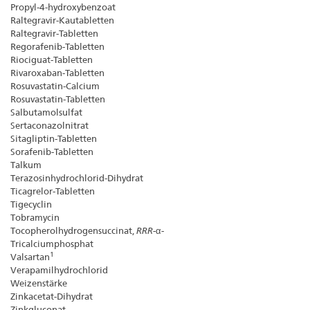
Propyl-4-hydroxybenzoat
Raltegravir-Kautabletten
Raltegravir-Tabletten
Regorafenib-Tabletten
Riociguat-Tabletten
Rivaroxaban-Tabletten
Rosuvastatin-Calcium
Rosuvastatin-Tabletten
Salbutamolsulfat
Sertaconazolnitrat
Sitagliptin-Tabletten
Sorafenib-Tabletten
Talkum
Terazosinhydrochlorid-Dihydrat
Ticagrelor-Tabletten
Tigecyclin
Tobramycin
Tocopherolhydrogensuccinat,
RRR
-α-
Tricalciumphosphat
1
Valsartan
Verapamilhydrochlorid
Weizenstärke
Zinkacetat-Dihydrat
Zinkgluconat