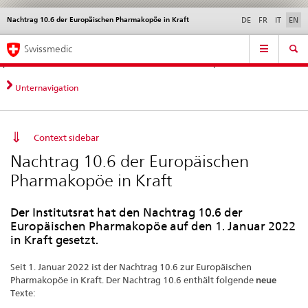
Nachtrag 10.6 der Europäischen Pharmakopöe in Kraft
Languages
Service
DE
FR
IT
EN
navigation
Direct
Main
News &
Legal matters,
Contact | Support &
Swissmedic
navigation:
Navigation
Updates
standards
Help
news,
legal
Unternavigation
matters,
contact
Context sidebar
Nachtrag 10.6 der Europäischen
Pharmakopöe in Kraft
Der Institutsrat hat den Nachtrag 10.6 der
Europäischen Pharmakopöe auf den 1. Januar 2022
in Kraft gesetzt.
Seit 1. Januar 2022 ist der Nachtrag 10.6 zur Europäischen
Pharmakopöe in Kraft. Der Nachtrag 10.6 enthält folgende
neue
Texte: