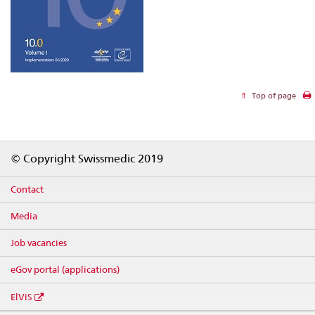
Top of page
Footer
© Copyright Swissmedic 2019
Contact
Media
Job vacancies
eGov portal (applications)
ElViS