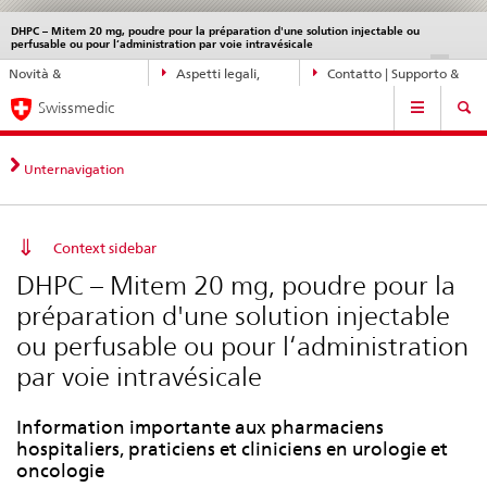
DHPC – Mitem 20 mg, poudre pour la préparation d'une solution injectable ou
Service
perfusable ou pour l‘administration par voie intravésicale
navigation
Navigazione
DE
FR
IT
EN
Novità &
Aspetti legali,
Contatto | Supporto &
diretta:
Navigation
aggiornamenti
norme
aiuto
novità,
Swissmedic
aspetti
legali,
Unternavigation
contatto
Context sidebar
DHPC – Mitem 20 mg, poudre pour la
préparation d'une solution injectable
ou perfusable ou pour l‘administration
par voie intravésicale
Information importante aux pharmaciens
hospitaliers, praticiens et cliniciens en urologie et
oncologie