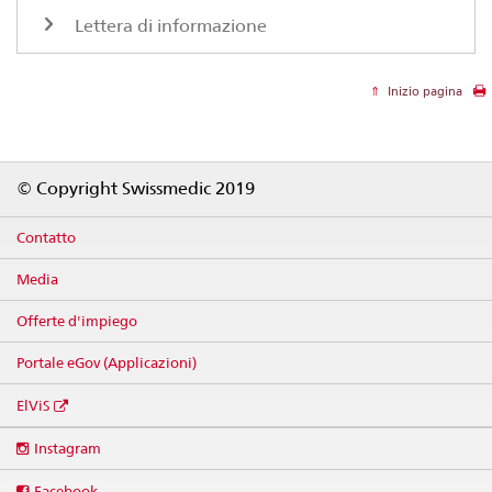
Lettera di informazione
Inizio pagina
Footer
© Copyright Swissmedic 2019
Contatto
Media
Offerte d'impiego
Portale eGov (Applicazioni)
ElViS
Social
Instagram
media
links
Facebook