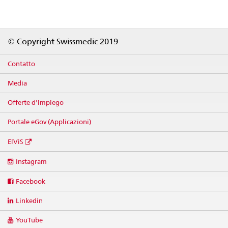
Footer
© Copyright Swissmedic 2019
Contatto
Media
Offerte d'impiego
Portale eGov (Applicazioni)
ElViS
Social
Instagram
media
links
Facebook
Linkedin
YouTube