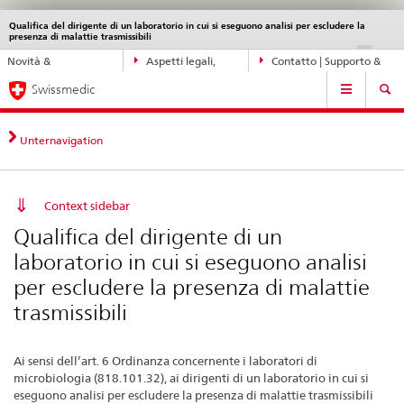
Qualifica del dirigente di un laboratorio in cui si eseguono analisi per escludere la
Service
presenza di malattie trasmissibili
navigation
Navigazione
DE
FR
IT
EN
Novità &
Aspetti legali,
Contatto | Supporto &
diretta:
Navigation
aggiornamenti
norme
aiuto
novità,
Swissmedic
aspetti
legali,
Unternavigation
contatto
Context sidebar
Qualifica del dirigente di un
laboratorio in cui si eseguono analisi
per escludere la presenza di malattie
trasmissibili
Ai sensi dell’art. 6 Ordinanza concernente i laboratori di
microbiologia (818.101.32), ai dirigenti di un laboratorio in cui si
eseguono analisi per escludere la presenza di malattie trasmissibili