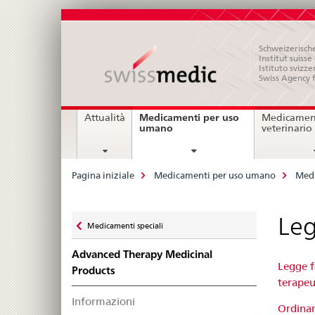
Schweizerische
Institut suiss
Istituto svizze
Swiss Agency 
Navigation
Medicamenti per uso
Attualità
Medicament
current
umano
veterinario
page
Breadcrumb
Pagina iniziale
Medicamenti per uso umano
Medi
Zurück
Leg
Medicamenti speciali
zu
Advanced Therapy Medicinal
Legge f
Products
terapeu
Informazioni
Ordinan