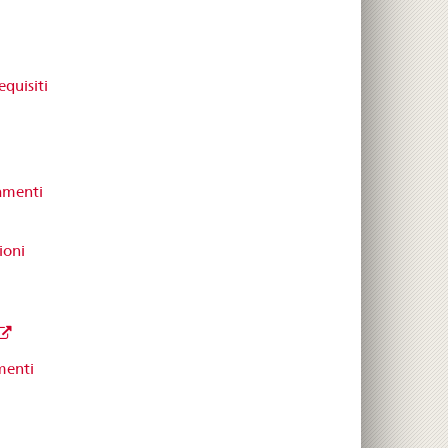
equisiti
amenti
ioni
menti