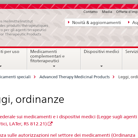
Contatto
Media
Offerte d'im
Navigazione
s Heilmittelinstitut
Novità & aggiornamenti
Asp
e des produits thérapeutiques
diretta:
ro per gli agenti terapeutici
for Therapeutic Products
novità,
aspetti
i per uso
Medicamenti
Dispositivi medici
Serviz
legali,
complementari e
contatto
fitoterapeutici
camenti speciali
Advanced Therapy Medicinal Products
Leggi, ord
gi, ordinanze
ederale sui medicamenti e i dispositivi medici (Legge sugli agenti
tici, LATer; RS 812.21)
za sulle autorizzazioni nel settore dei medicamenti (Ordinanza