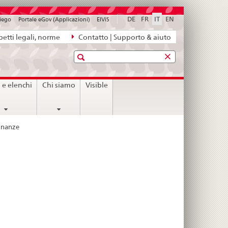
DE
FR
IT
EN
piego
Portale eGov (Applicazioni)
ElViS
etti legali, norme
Contatto | Supporto & aiuto
Ricerca
i e elenchi
Chi siamo
Visible
inanze