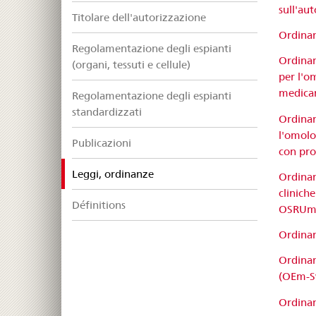
sull'au
Titolare dell'autorizzazione
Ordinan
Regolamentazione degli espianti
Ordinanz
(organi, tessuti e cellule)
per l'o
medica
Regolamentazione degli espianti
standardizzati
Ordinan
l'omolo
Publicazioni
con pro
selected
Leggi, ordinanze
Ordinan
clinich
Définitions
OSRUm;
Ordinan
Ordinan
(OEm-Sw
Ordinan