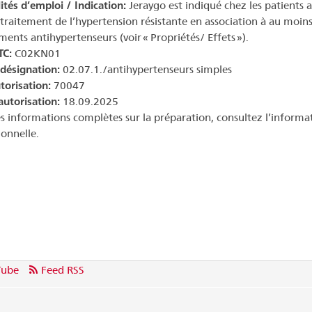
ités d’emploi / Indication:
Jeraygo est indiqué chez les patients a
 traitement de l’hypertension résistante en association à au moins
ents antihypertenseurs (voir « Propriétés/ Effets »).
TC:
C02KN01
 désignation:
02.07.1./antihypertenseurs simples
torisation:
70047
autorisation:
18.09.2025
s informations complètes sur la préparation, consultez l’informa
ionnelle.
Tube
Feed RSS