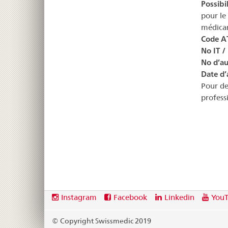
Possibil
pour le
médicam
Code A
No IT /
No d’au
Date d’
Pour de
profess
Footer
Social
Instagram
Facebook
Linkedin
You
media
links
© Copyright Swissmedic 2019