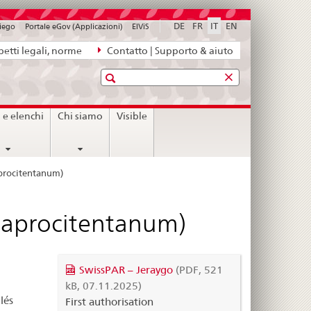
DE
FR
IT
EN
piego
Portale eGov (Applicazioni)
ElViS
etti legali, norme
Contatto | Supporto & aiuto
Ricerca
i e elenchi
Chi siamo
Visible
aprocitentanum)
 (aprocitentanum)
SwissPAR – Jeraygo
(PDF, 521
kB, 07.11.2025)
lés
First authorisation