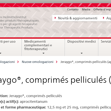
Contatto
Media
Offerte d'im
Navigazione
s Heilmittelinstitut
Novità & aggiornamenti
Asp
e des produits thérapeutiques
diretta:
ro per gli agenti terapeutici
for Therapeutic Products
novità,
aspetti
i per uso
Medicamenti
Dispositivi medici
Serviz
legali,
complementari e
contatto
fitoterapeutici
logazioni
Nuove omologazioni
Jeraygo®, comprimés pelliculés (
aygo®, comprimés pelliculés
tion:
Jeraygo®, comprimés pelliculés
(s) actif(s):
aprocitentanum
 et forme pharmaceutique:
12,5 mg et 25 mg, comprimés pellicu