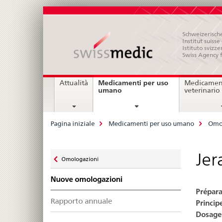
Schweizerische
Institut suiss
Istituto svizze
Swiss Agency 
Navigation
Medicamenti per uso
Attualità
Medicament
current
umano
veterinario
page
Breadcrumb
Pagina iniziale
Medicamenti per uso umano
Omo
Zurück
Jer
Omologazioni
zu
Nuove omologazioni
Prépara
Rapporto annuale
Principe
Dosage